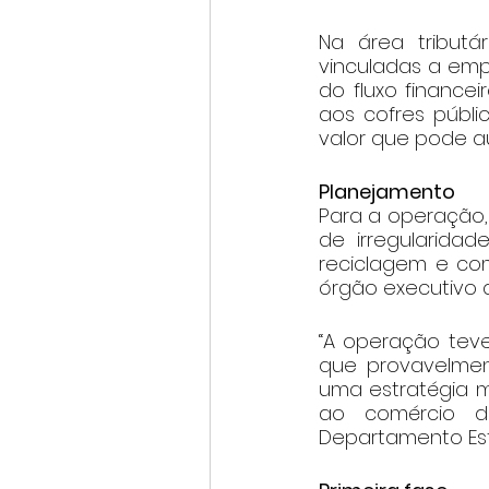
Na área tributá
vinculadas a empr
do fluxo financei
aos cofres públi
valor que pode a
Planejamento
Para a operação,
de irregularida
reciclagem e com
órgão executivo d
“A operação teve
que provavelment
uma estratégia ma
ao comércio d
Departamento Esta