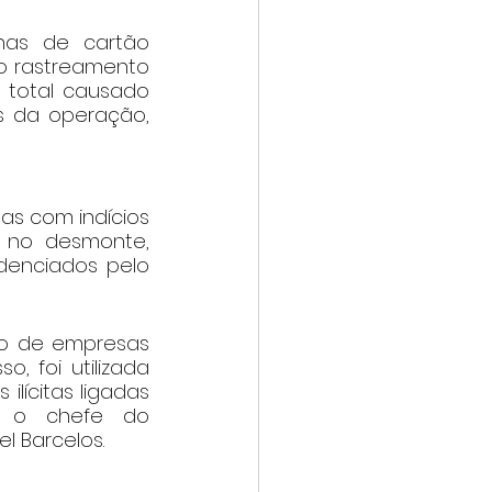
has de cartão 
no rastreamento 
 total causado 
 da operação, 
s com indícios 
 no desmonte, 
enciados pelo 
o de empresas 
 foi utilizada 
lícitas ligadas 
u o chefe do 
l Barcelos.