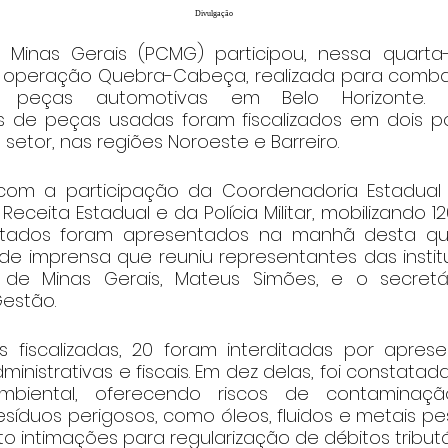
Divulgação
e Minas Gerais (PCMG) participou, nessa quarta-fe
 operação Quebra-Cabeça, realizada para combat
e peças automotivas em Belo Horizonte. 
 de peças usadas foram fiscalizados em dois po
etor, nas regiões Noroeste e Barreiro.
om a participação da Coordenadoria Estadual
 Receita Estadual e da Polícia Militar, mobilizando 1
ultados foram apresentados na manhã desta quint
de imprensa que reuniu representantes das institu
 de Minas Gerais, Mateus Simões, e o secretár
estão.
fiscalizadas, 20 foram interditadas por aprese
ministrativas e fiscais. Em dez delas, foi constatad
ambiental, oferecendo riscos de contaminaçã
síduos perigosos, como óleos, fluidos e metais p
to intimações para regularização de débitos tributá