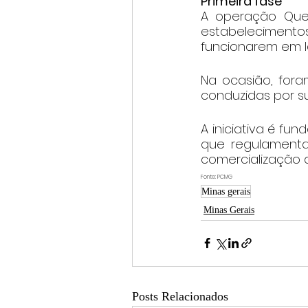
Primeira fase
A operação Queb
estabelecimentos
funcionarem em lo
Na ocasião, fora
conduzidas por s
A iniciativa é fu
que regulament
comercialização 
Fonte: PCMG
Minas gerais
Minas Gerais
Posts Relacionados