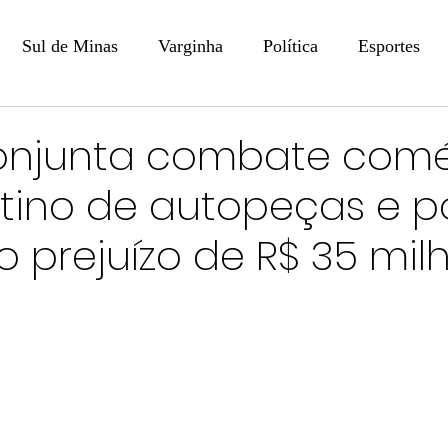
Sul de Minas
Varginha
Política
Esportes
COLUNISTAS
DIGITAL
Coluna: Opinião - Luiz F
onjunta combate comé
tino de autopeças e p
na: SindJori
Internacional
Coluna Jurídica
Aler
 prejuízo de R$ 35 mil
Recentes
Coluna Arte e Cultura em Ação
POLICIAL
Prevenção em Pauta
Tecnologia
Economia
e