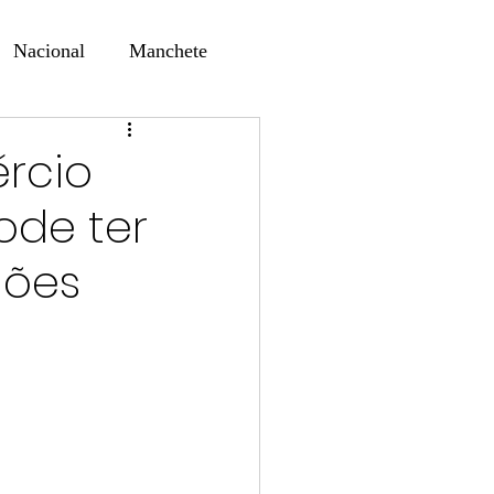
Nacional
Manchete
ernando Alf
Sindjori
rcio
ode ter
ta Digital
hões
ducaçao
Educação