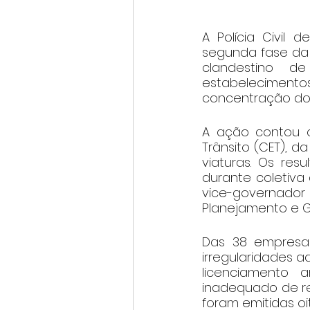
A Polícia Civil d
segunda fase da
clandestino d
estabelecimentos
concentração do s
A ação contou c
Trânsito (CET), da
viaturas. Os res
durante coletiva 
vice-governador
Planejamento e G
Das 38 empresas 
irregularidades ad
licenciamento 
inadequado de re
foram emitidas oi