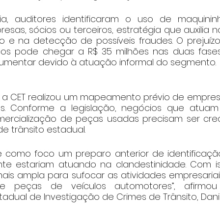
ria, auditores identificaram o uso de maquinin
esas, sócios ou terceiros, estratégia que auxilia 
ro e na detecção de possíveis fraudes. O prejuízo
cos pode chegar a R$ 35 milhões nas duas fases
umentar devido à atuação informal do segmento.
 a CET realizou um mapeamento prévio de empresa
des. Conforme a legislação, negócios que atuam
ercialização de peças usadas precisam ser cred
e trânsito estadual.
 como foco um preparo anterior de identificaçã
e estariam atuando na clandestinidade. Com isso,
is ampla para sufocar as atividades empresariais i
e peças de veículos automotores”, afirmo
dual de Investigação de Crimes de Trânsito, Danie