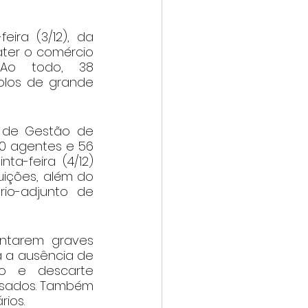
ira (3/12), da 
er o comércio 
Ao todo, 38 
los de grande 
 de Gestão de 
20 agentes e 56 
a-feira (4/12) 
ições, além do 
io-adjunto de 
ntarem graves 
a a ausência de 
o e descarte 
esados. Também 
rios.