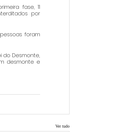
eira fase, 11 
erditados por 
 pessoas foram 
ei do Desmonte, 
m desmonte e 
Ver tudo