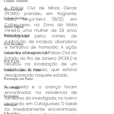
Coluna: SindJori
A Polícia Civil de Minas Gerais 
Internacional
(PCMG) prendeu em flagrante, 
nesta terça-feira (16/12), em 
Coluna Jurídica
Cataguases, na Zona da Mata 
Alerta Digital
mineira, uma mulher de 29 anos 
investigada pelos crimes de 
Publicidade Legal
subtração de incapaz, abandono 
Post Recentes
e tentativa de homicídio. A ação 
ocorreu em apoio à Polícia Civil do 
Coluna Arte e Cultura em Ação
Estado do Rio de Janeiro (PCERJ) e 
POLICIAL
resultou na localização de um 
bebê de 8 meses, que estava 
Coluna Minasul em Pauta
desaparecido naquele estado.
Prevenção em Pauta
A suspeita e a criança foram 
Tecnologia
encontradas na residência de 
Economia
familiares da investigada, no bairro 
Leonardo, em Cataguases. O bebê 
educaçao
foi imediatamente encaminhado 
Educação