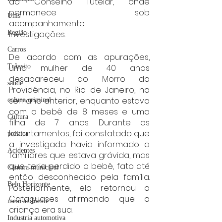
ao Conselho Tutelar, onde 
permanece sob 
Unis
acompanhamento.
Investigações.
Região
Carros
De acordo com as apurações, 
uma mulher de 40 anos 
Trânsito
desapareceu do Morro da 
saúde
Providência, no Rio de Janeiro, na 
semana anterior, enquanto estava 
coluna criminal
com o bebê de 8 meses e uma 
Cultura
filha de 7 anos. Durante os 
levantamentos, foi constatado que 
politica
a investigada havia informado a 
Acidentes
familiares que estava grávida, mas 
que teria perdido o bebê, fato até 
Câmara municipal
então desconhecido pela família. 
Belo Horizonte
Posteriormente, ela retornou a 
Cataguases afirmando que a 
meio ambiente
criança era sua.
Industria automotiva