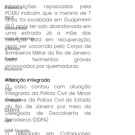
Informações repassadas pela 
Estatística
PCERJ indicam que a menina de 7 
IBGE
anos foi localizada em Guapimirim 
(RJ), após ter sido abandonada em 
Internacional
uma estrada. Já a mãe das 
crianças está em recuperação, 
vagas de emprego
após ser socorrida pelo Corpo de 
acidentes
Bombeiros Militar do Rio de Janeiro, 
com ferimentos graves 
Futebol
provocados por queimaduras.
bombeiros
Atuação integrada
artigo
O caso contou com atuação 
TRT
integrada da Polícia Civil de Minas 
Gerais e da Polícia Civil do Estado 
divulgação
do Rio de Janeiro, por meio da 
FADIVA
Delegacia de Descoberta de 
Paradeiros (DDPA).
agro
OAB Varginha
O delegado em Cataguases, 