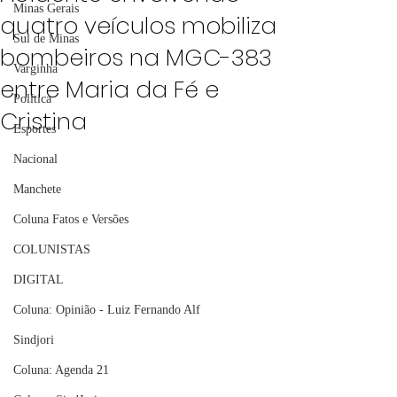
Minas Gerais
quatro veículos mobiliza
Sul de Minas
bombeiros na MGC-383
Varginha
entre Maria da Fé e
Política
Cristina
Esportes
Nacional
Manchete
Coluna Fatos e Versões
COLUNISTAS
DIGITAL
Coluna: Opinião - Luiz Fernando Alf
Sindjori
Coluna: Agenda 21