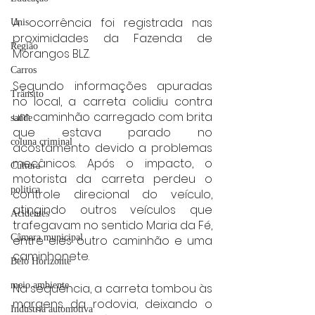
A ocorrência foi registrada nas 
Unis
proximidades da Fazenda de 
Região
Morangos BLZ.
Carros
Segundo informações apuradas 
Trânsito
no local, a carreta colidiu contra 
um caminhão carregado com brita 
saúde
que estava parado no 
coluna criminal
acostamento devido a problemas 
mecânicos. Após o impacto, o 
Cultura
motorista da carreta perdeu o 
politica
controle direcional do veículo, 
atingindo outros veículos que 
Acidentes
trafegavam no sentido Maria da Fé, 
Câmara municipal
entre eles outro caminhão e uma 
caminhonete.
Belo Horizonte
meio ambiente
Na sequência, a carreta tombou às 
margens da rodovia, deixando o 
Industria automotiva