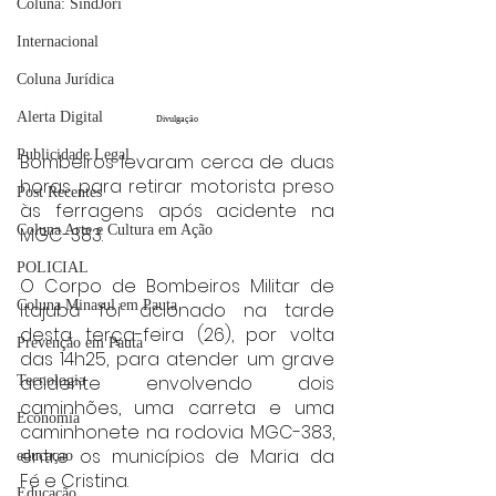
Coluna: SindJori
Internacional
Coluna Jurídica
Alerta Digital
Divulgação
Publicidade Legal
Bombeiros levaram cerca de duas 
horas para retirar motorista preso 
Post Recentes
às ferragens após acidente na 
Coluna Arte e Cultura em Ação
MGC-383.
POLICIAL
O Corpo de Bombeiros Militar de 
Coluna Minasul em Pauta
Itajubá foi acionado na tarde 
desta terça-feira (26), por volta 
Prevenção em Pauta
das 14h25, para atender um grave 
acidente envolvendo dois 
Tecnologia
caminhões, uma carreta e uma 
Economia
caminhonete na rodovia MGC-383, 
entre os municípios de Maria da 
educaçao
Fé e Cristina.
Educação