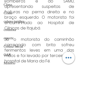
Bombeiros e do SAMU, 
Clima
apresentando suspeitas de 
fraturas na perna direita e no 
Crime
braço esquerdo. O motorista foi 
coluna juridica
encaminhado ao Hospital de 
Clínicas de Itajubá.
colunista
esporte
Já o motorista do caminhão 
carregado com brita sofreu 
Coluna Social
ferimentos leves em uma das 
mãos e foi levado por terceiros ao 
OAB
hospital de Maria da Fé.
Mistério
Os demais envolvidos no acidente 
ET de Varginha
não sofreram ferimentos.
Abrasel
Após o resgate, os bombeiros 
tecnologia
realizaram a eliminação dos riscos 
Justiça
no local. A segurança do trânsito 
ficou sob responsabilidade da 
artigos