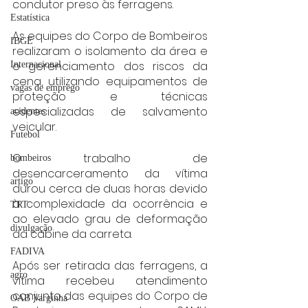
condutor preso às ferragens.
Estatística
As equipes do Corpo de Bombeiros 
IBGE
realizaram o isolamento da área e 
o gerenciamento dos riscos da 
Internacional
cena, utilizando equipamentos de 
vagas de emprego
proteção e técnicas 
especializadas de salvamento 
acidentes
veicular.
Futebol
O trabalho de 
bombeiros
desencarceramento da vítima 
artigo
durou cerca de duas horas devido 
à complexidade da ocorrência e 
TRT
ao elevado grau de deformação 
divulgação
da cabine da carreta.
FADIVA
Após ser retirada das ferragens, a 
agro
vítima recebeu atendimento 
conjunto das equipes do Corpo de 
OAB Varginha