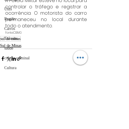
A Polícia Militar esteve no local para 
controlar o tráfego e registrar a 
Unis
ocorrência. O motorista do carro 
permaneceu no local durante 
Região
todo o atendimento.
Carros
Fonte:CBMG
Trânsito
sul de minas
Sul de Minas
saúde
coluna criminal
Cultura
politica
Posts Relacionados
Ver tudo
Acidentes
Câmara municipal
Belo Horizonte
meio ambiente
Industria automotiva