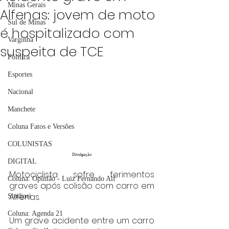
Minas Gerais
Alfenas: jovem de moto
Sul de Minas
é hospitalizado com
Varginha
suspeita de TCE
Política
Esportes
Nacional
Manchete
Coluna Fatos e Versões
COLUNISTAS
Divulgação
DIGITAL
Motociclista sofre ferimentos 
Coluna: Opinião - Luiz Fernando Alf
graves após colisão com carro em 
Alfenas.
Sindjori
Coluna: Agenda 21
Um grave acidente entre um carro 