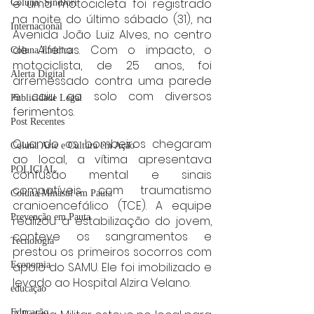
e uma motocicleta foi registrado 
Coluna: SindJori
na noite do último sábado (31), na 
Internacional
Avenida João Luiz Alves, no centro 
de Alfenas. Com o impacto, o 
Coluna Jurídica
motociclista, de 25 anos, foi 
Alerta Digital
arremessado contra uma parede 
e caiu ao solo com diversos 
Publicidade Legal
ferimentos.
Post Recentes
Quando os bombeiros chegaram 
Coluna Arte e Cultura em Ação
ao local, a vítima apresentava 
POLICIAL
confusão mental e sinais 
compatíveis com traumatismo 
Coluna Minasul em Pauta
cranioencefálico (TCE). A equipe 
Prevenção em Pauta
realizou a estabilização do jovem, 
conteve os sangramentos e 
Tecnologia
prestou os primeiros socorros com 
Economia
apoio do SAMU. Ele foi imobilizado e 
levado ao Hospital Alzira Velano.
educaçao
Educação