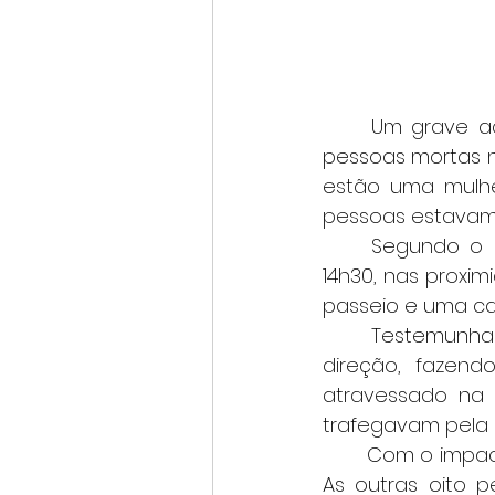
	Um grave acidente registrado na tarde desta quinta-feira (19) deixou duas 
pessoas mortas na
estão uma mulher
pessoas estavam 
	Segundo o Corpo de Bombeiros, a ocorrência foi registrada por volta das 
14h30, nas proxim
passeio e uma ca
	Testemunhas relataram que o condutor da carreta perdeu o controle da 
direção, fazen
atravessado na p
trafegavam pela 
	Com o impacto, mãe e filho não resistiram aos ferimentos e morreram no local. 
As outras oito p