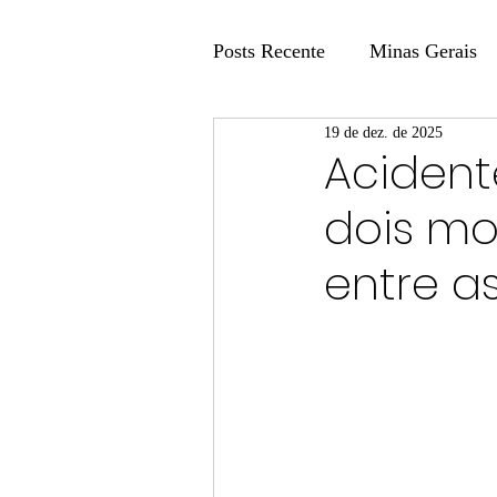
Posts Recente
Minas Gerais
19 de dez. de 2025
Coluna Fatos e Versões
Acident
dois mo
Coluna: Agenda 21
Colu
entre as
Publicidade Legal
Post 
Coluna Minasul em Pauta
Unis
Região
Carros