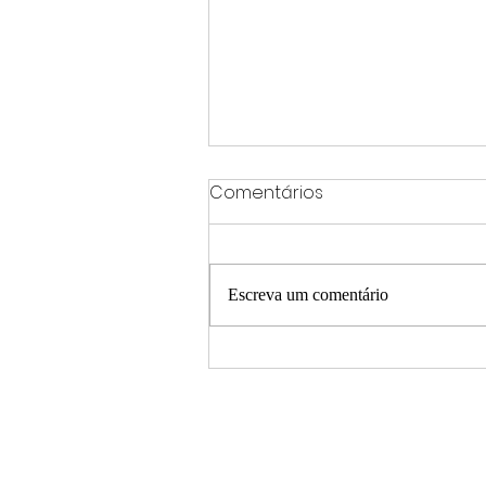
Comentários
Escreva um comentário
Procon-MPMG determina
retirada de produtos da
linha “Balls”, da Fini, de
plataformas de venda
online em Minas