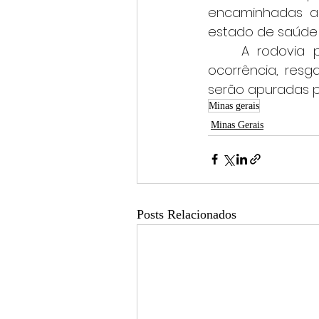
encaminhadas a 
estado de saúde 
	A rodovia precisou ser parcialmente interditada para o atendimento da 
ocorrência, resg
serão apuradas p
Minas gerais
Minas Gerais
Posts Relacionados