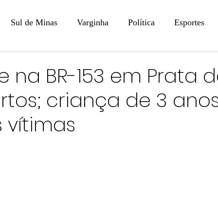
Sul de Minas
Varginha
Política
Esportes
COLUNISTAS
DIGITAL
Coluna: Opinião - Luiz F
e na BR-153 em Prata d
rtos; criança de 3 ano
na: SindJori
Internacional
Coluna Jurídica
Aler
 vítimas
Recentes
Coluna Arte e Cultura em Ação
POLICIAL
Prevenção em Pauta
Tecnologia
Economia
e