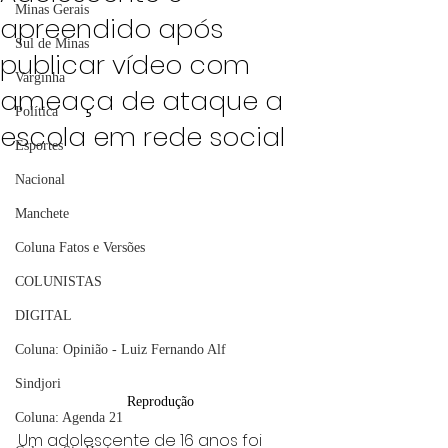
Minas Gerais
apreendido após
Sul de Minas
publicar vídeo com
Varginha
ameaça de ataque a
Política
escola em rede social
Esportes
Nacional
Manchete
Coluna Fatos e Versões
COLUNISTAS
DIGITAL
Coluna: Opinião - Luiz Fernando Alf
Sindjori
Reprodução
Coluna: Agenda 21
Um adolescente de 16 anos foi 