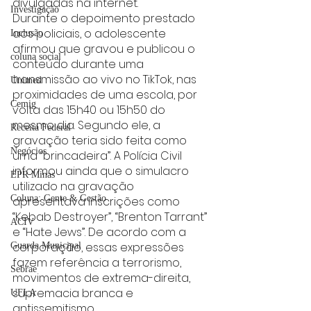
divulgadas na internet.
Investigação
Durante o depoimento prestado 
aos policiais, o adolescente 
Inclusão
afirmou que gravou e publicou o 
coluna social
conteúdo durante uma 
transmissão ao vivo no TikTok, nas 
Unimed
proximidades de uma escola, por 
Cemig
volta das 15h40 ou 15h50 do 
mesmo dia. Segundo ele, a 
Receita Federal
gravação teria sido feita como 
Negócios
uma “brincadeira”. A Polícia Civil 
informou ainda que o simulacro 
EPR Minas
utilizado na gravação 
Coluna: Gente & Gestão
apresentava inscrições como 
“Kebab Destroyer”, “Brenton Tarrant” 
ACIV
e “Hate Jews”. De acordo com a 
corporação, essas expressões 
Guarda Municipal
fazem referência a terrorismo, 
Sebrae
movimentos de extrema-direita, 
supremacia branca e 
UFLA
antissemitismo.