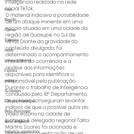
inteligência realizado na rede 
social TikTok.
Unis
O material indicava a possibilidade 
Região
de um ataque iminente em uma 
escola situada em uma cidade da 
Carros
região de Guaxupé, no Sul de 
Trânsito
Minas. Diante da gravidade do 
conteúdo divulgado, foi 
saúde
determinado o acompanhamento 
imediato da ocorrência e a 
coluna criminal
análise das informações 
Cultura
disponíveis para identificar o 
responsável pela publicação.
politica
Durante o trabalho de inteligência 
Acidentes
conduzido pelo 18º Departamento, 
os policiais conseguiram levantar 
Câmara municipal
indícios de que o possível autor do 
Belo Horizonte
vídeo estaria na cidade de 
Ipatinga. A delegada regional Talita 
meio ambiente
Martins Soares foi acionada e 
Industria automotiva
determinou a verificação de um 