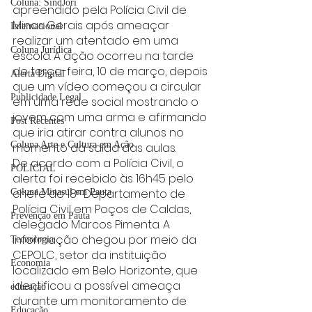
Coluna: SindJori
apreendido pela Polícia Civil de 
Minas Gerais após ameaçar 
Internacional
realizar um atentado em uma 
Coluna Jurídica
escola. A ação ocorreu na tarde 
de terça-feira, 10 de março, depois 
Alerta Digital
que um vídeo começou a circular 
Publicidade Legal
em uma rede social mostrando o 
jovem com uma arma e afirmando 
Post Recentes
que iria atirar contra alunos no 
Coluna Arte e Cultura em Ação
momento da saída das aulas.
De acordo com a Polícia Civil, o 
POLICIAL
alerta foi recebido às 16h45 pelo 
chefe do 18º Departamento de 
Coluna Minasul em Pauta
Polícia Civil em Poços de Caldas, 
Prevenção em Pauta
delegado Marcos Pimenta. A 
informação chegou por meio da 
Tecnologia
CEPOLC, setor da instituição 
Economia
localizado em Belo Horizonte, que 
identificou a possível ameaça 
educaçao
durante um monitoramento de 
Educação