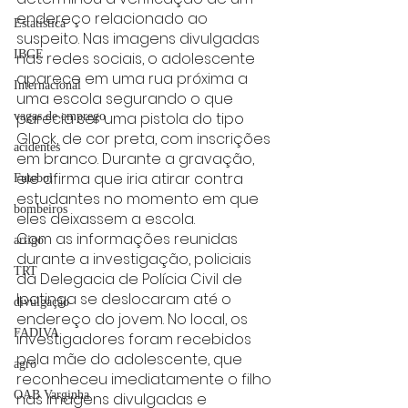
endereço relacionado ao 
Estatística
suspeito. Nas imagens divulgadas 
IBGE
nas redes sociais, o adolescente 
aparece em uma rua próxima a 
Internacional
uma escola segurando o que 
parecia ser uma pistola do tipo 
vagas de emprego
Glock, de cor preta, com inscrições 
acidentes
em branco. Durante a gravação, 
ele afirma que iria atirar contra 
Futebol
estudantes no momento em que 
bombeiros
eles deixassem a escola.
Com as informações reunidas 
artigo
durante a investigação, policiais 
TRT
da Delegacia de Polícia Civil de 
Ipatinga se deslocaram até o 
divulgação
endereço do jovem. No local, os 
FADIVA
investigadores foram recebidos 
pela mãe do adolescente, que 
agro
reconheceu imediatamente o filho 
OAB Varginha
nas imagens divulgadas e 