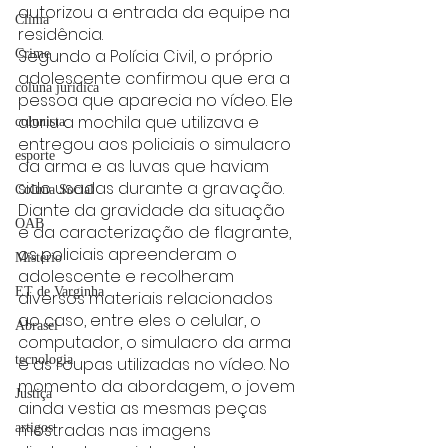
autorizou a entrada da equipe na 
Clima
residência.
Segundo a Polícia Civil, o próprio 
Crime
adolescente confirmou que era a 
coluna juridica
pessoa que aparecia no vídeo. Ele 
abriu a mochila que utilizava e 
colunista
entregou aos policiais o simulacro 
esporte
da arma e as luvas que haviam 
sido usadas durante a gravação. 
Coluna Social
Diante da gravidade da situação 
OAB
e da caracterização de flagrante, 
os policiais apreenderam o 
Mistério
adolescente e recolheram 
ET de Varginha
diversos materiais relacionados 
ao caso, entre eles o celular, o 
Abrasel
computador, o simulacro da arma 
tecnologia
e as roupas utilizadas no vídeo. No 
momento da abordagem, o jovem 
Justiça
ainda vestia as mesmas peças 
mostradas nas imagens 
artigos