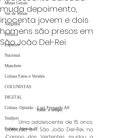
Minas Gerais
muda depoimento,
Sul de Minas
inocenta jovem e dois
Varginha
homens são presos em
Política
São João Del-Rei
Esportes
Nacional
Manchete
Coluna Fatos e Versões
COLUNISTAS
DIGITAL
Coluna: Opinião - Luiz Fernando Alf
fonte: o tempo
Sindjori
	Uma adolescente de 15 anos, 
baleada em São João Del-Rei, no 
Coluna: Agenda 21
Campo das Vertentes, mudou a 