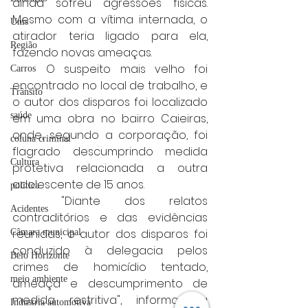
ainda sofreu agressões físicas. 
Mesmo com a vítima internada, o 
Unis
atirador teria ligado para ela, 
Região
fazendo novas ameaças.
	O suspeito mais velho foi 
Carros
encontrado no local de trabalho, e 
Trânsito
o autor dos disparos foi localizado 
saúde
em uma obra no bairro Caieiras, 
onde, segundo a corporação, foi 
coluna criminal
flagrado descumprindo medida 
Cultura
protetiva relacionada a outra 
adolescente de 15 anos.
politica
	"Diante dos relatos 
Acidentes
contraditórios e das evidências 
reunidas, o autor dos disparos foi 
Câmara municipal
conduzido à delegacia pelos 
Belo Horizonte
crimes de homicídio tentado, 
meio ambiente
ameaça e descumprimento de 
medida restritiva", informou a 
Industria automotiva