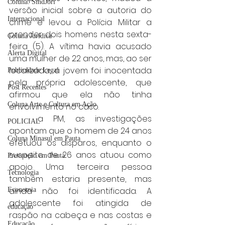
Coluna: SindJori
versão inicial sobre a autoria do 
Internacional
crime e levou a Polícia Militar a 
prender dois homens nesta sexta-
Coluna Jurídica
feira (5). A vítima havia acusado 
Alerta Digital
uma mulher de 22 anos, mas, ao ser 
localizada, a jovem foi inocentada 
Publicidade Legal
pela própria adolescente, que 
Post Recentes
afirmou que ela não tinha 
Coluna Arte e Cultura em Ação
envolvimento no caso.
	a PM, as investigações 
POLICIAL
apontam que o homem de 24 anos 
Coluna Minasul em Pauta
efetuou os disparos, enquanto o 
suspeito de 26 anos atuou como 
Prevenção em Pauta
apoio. Uma terceira pessoa 
Tecnologia
também estaria presente, mas 
ainda não foi identificada. A 
Economia
adolescente foi atingida de 
educaçao
raspão na cabeça e nas costas e 
Educação