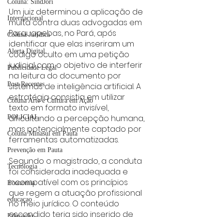
Coluna: SindJori
Um juiz determinou a aplicação de 
Internacional
multa contra duas advogadas em 
Parauapebas, no Pará, após 
Coluna Jurídica
identificar que elas inseriram um 
Alerta Digital
código oculto em uma petição 
judicial com o objetivo de interferir 
Publicidade Legal
na leitura do documento por 
Post Recentes
sistemas de inteligência artificial. A 
estratégia consistia em utilizar 
Coluna Arte e Cultura em Ação
texto em formato invisível, 
dificultando a percepção humana, 
POLICIAL
mas potencialmente captado por 
Coluna Minasul em Pauta
ferramentas automatizadas.
Prevenção em Pauta
Segundo o magistrado, a conduta 
Tecnologia
foi considerada inadequada e 
incompatível com os princípios 
Economia
que regem a atuação profissional 
educaçao
no meio jurídico. O conteúdo 
escondido teria sido inserido de 
Educação