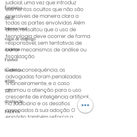
judicial, uma vez que introduz 
Estatística
elementos ocultos que não são 
acessíveis de maneira clara a 
IBGE
todas as partes envolvidas. Além 
disso, ressaltou que o uso de 
Internacional
tecnologia deve ocorrer de forma 
vagas de emprego
responsável, sem tentativas de 
burlar mecanismos de análise ou 
acidentes
fiscalização.
Futebol
Como consequência, as 
bombeiros
advogadas foram penalizadas 
artigo
financeiramente, e o caso 
chamou a atenção para o uso 
TRT
crescente de inteligência artificial 
divulgação
no Judiciário e os desafios 
associados à sua adoção. O 
FADIVA
episódio também reforça a 
agro
necessidade de regulamentação 
e boas práticas no uso dessas 
OAB Varginha