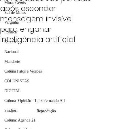
Minas Gerais
após esconder
Sul de Minas
mensagem invisível
Varginha
para enganar
Política
inteligência artificial
Esportes
Nacional
Manchete
Coluna Fatos e Versões
COLUNISTAS
DIGITAL
Coluna: Opinião - Luiz Fernando Alf
Sindjori
Reprodução
Coluna: Agenda 21