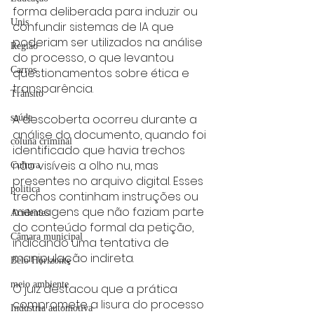
forma deliberada para induzir ou 
Unis
confundir sistemas de IA que 
poderiam ser utilizados na análise 
Região
do processo, o que levantou 
Carros
questionamentos sobre ética e 
transparência.
Trânsito
A descoberta ocorreu durante a 
saúde
análise do documento, quando foi 
coluna criminal
identificado que havia trechos 
não visíveis a olho nu, mas 
Cultura
presentes no arquivo digital. Esses 
politica
trechos continham instruções ou 
mensagens que não faziam parte 
Acidentes
do conteúdo formal da petição, 
Câmara municipal
indicando uma tentativa de 
manipulação indireta.
Belo Horizonte
meio ambiente
O juiz destacou que a prática 
compromete a lisura do processo 
Industria automotiva