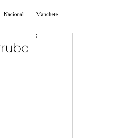
Nacional
Manchete
ernando Alf
Sindjori
rrube
ta Digital
ducaçao
Educação