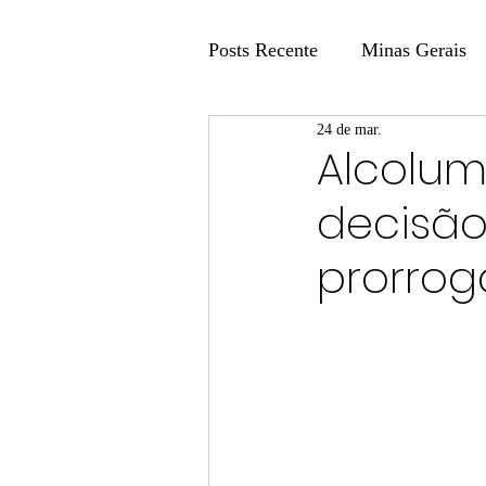
Posts Recente
Minas Gerais
24 de mar.
Coluna Fatos e Versões
Alcolum
decisã
Coluna: Agenda 21
Colu
prorrog
Publicidade Legal
Post 
Coluna Minasul em Pauta
Unis
Região
Carros