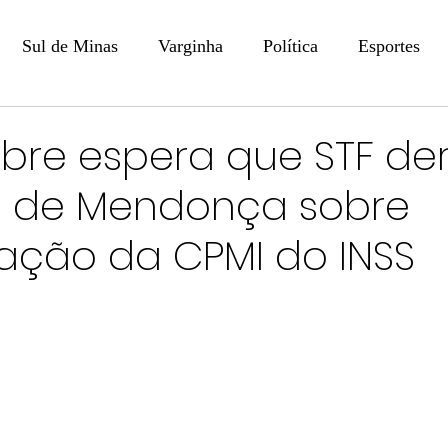
Sul de Minas
Varginha
Política
Esportes
COLUNISTAS
DIGITAL
Coluna: Opinião - Luiz F
bre espera que STF de
o de Mendonça sobre
na: SindJori
Internacional
Coluna Jurídica
Aler
ação da CPMI do INSS
Recentes
Coluna Arte e Cultura em Ação
POLICIAL
Prevenção em Pauta
Tecnologia
Economia
e