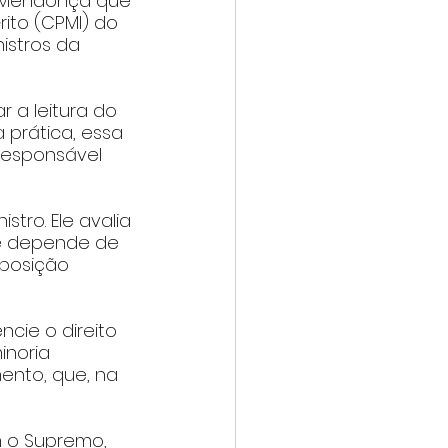
é Mendonça que 
ito (CPMI) do 
istros da 
 a leitura do 
prática, essa 
 responsável 
tro. Ele avalia 
e depende de 
posição 
cie o direito 
noria 
ento, que, na 
 o Supremo, 