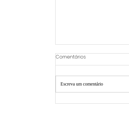
Comentários
Escreva um comentário
PF investiga suposto
desvio de mais de R$ 308
milhões em acordo entre
governo de Mato Grosso 