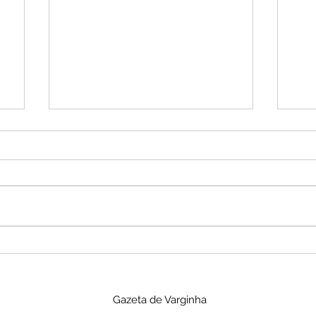
PL anuncia Flávio Roscoe
STF
como candidato ao
sob
Governo de Minas Gerais
da 
Gazeta de Varginha
e
aza