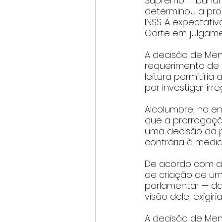
Supremo Tribunal
determinou a pro
INSS. A expectati
Corte em julgamen
A decisão de Men
requerimento de 
leitura permitiri
por investigar irr
Alcolumbre, no en
que a prorrogaç
uma decisão da p
contrária à medid
De acordo com ali
de criação de um
parlamentar — da
visão dele, exigiri
A decisão de Me