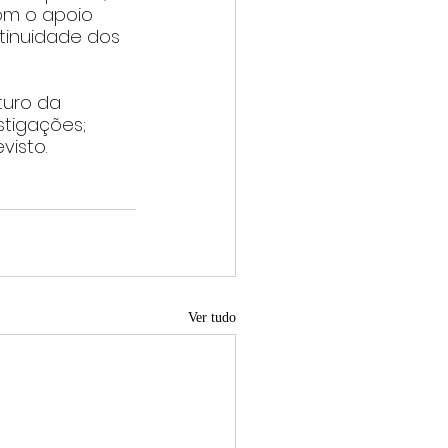
om o apoio 
tinuidade dos 
turo da 
tigações; 
visto.
Ver tudo