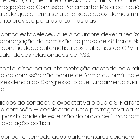
 Federal (STF) derrube a decisão do ministro Andr
rrogação da Comissão Parlamentar Mista de Inquér
va é de que o tema seja analisado pelos demais min
to previsto para os próximos dias.
donça estabeleceu que Alcolumbre deveria realizar
prorrogação da comissão no prazo de 48 horas. Na 
a a continuidade automática dos trabalhos da CPMI,
egularidades relacionadas ao INSS.
tanto, discorda da interpretação adotada pelo minis
ão da comissão não ocorre de forma automática 
residência do Congresso, o que fundamenta sua 
a.
ados do senador, a expectativa é que o STF diferen
a comissão — considerado uma prerrogativa da mi
 possibilidade de extensão do prazo de funcionam
a avaliação política.
ndonça foi tomada após parlamentares acionarem