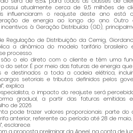
e possui atualmente cerca de 9,5 milhões de clie
is influenciaram o reajuste deste ano está 
ração de energia ao longo do ano. Outro 
incentivos à Geração Distribuída (GD), principalm
lica a dinâmica do modelo tarifário brasileiro
sse processo. 
as são o elo direto com o cliente e têm uma fun
eiro do setor. É por meio das faturas de energia que
e destinados a toda a cadeia elétrica, incluin
cargos setoriais e tributos definidos pelos gover
, explica. 
rma gradual, a partir das faturas emitidas 
ho de 2026.  
onta pode trazer valores proporcionais: parte do
rifa anterior, referente ao período até 28 de maio, 
, esclarece.  