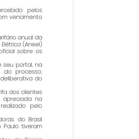
cebido pelos 
 com vencimento 
létrica (Aneel) 
icial sobre os 
seu portal, na 
r do processo, 
eliberativa do 
á apreciada na 
realizado pelo 
as do Brasil. 
 Paulo tiveram 