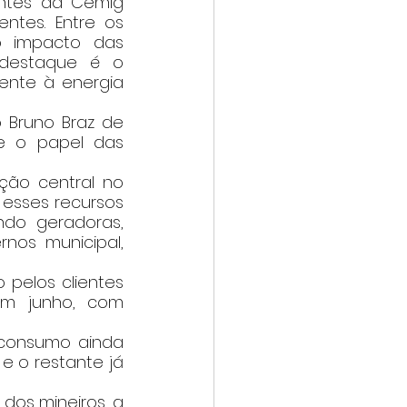
ntes. Entre os 
o impacto das 
destaque é o 
ente à energia 
 e o papel das 
ção central no 
 esses recursos 
do geradoras, 
nos municipal, 
em junho, com 
 consumo ainda 
e o restante já 