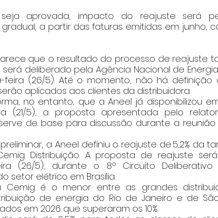
seja aprovada, impacto do reajuste será per
 gradual, a partir das faturas emitidas em junho,
 
erá deliberado pela Agência Nacional de Energia E
-feira (26/5). Até o momento, não há definição of
erão aplicados aos clientes da distribuidora. 
ma, no entanto, que a Aneel já disponibilizou em 
ira (21/5), a proposta apresentada pelo relato
rve de base para discussão durante a reunião d
Cemig Distribuição. A proposta de reajuste ser
ira (26/5), durante o 8º Circuito Deliberativo 
 setor elétrico em Brasília.  
 Cemig é o menor entre as grandes distribuidor
ribuição de energia do Rio de Janeiro e de São
dos em 2026 que superaram os 10%. 