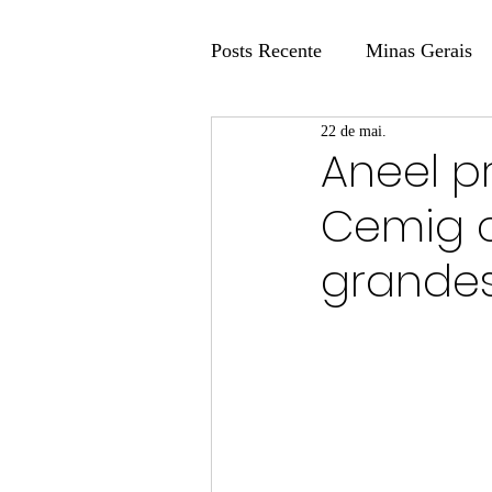
Posts Recente
Minas Gerais
22 de mai.
Coluna Fatos e Versões
Aneel p
Cemig c
Coluna: Agenda 21
Colu
grandes
Publicidade Legal
Post 
Coluna Minasul em Pauta
Unis
Região
Carros