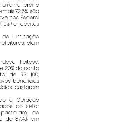
 a remunerar o 
emais 72,5% são 
overnos Federal 
10%) e receitas 
efeituras, além 
e 20% da conta 
ta de R$ 100, 
os, benefícios 
ídios custaram 
Dados do setor 
passaram de 
o de 87,4% em 