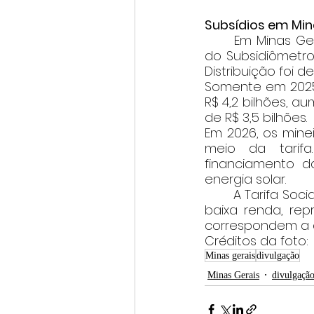
Subsídios em Min
	Em Minas Gerais, o impacto também chama atenção. De acordo com dados 
do Subsidiômetro 
Distribuição foi 
Somente em 2025
R$ 4,2 bilhões, a
de R$ 3,5 bilhões. 
Em 2026, os minei
meio da tarifa
financiamento da
energia solar. 
	A Tarifa Social de Energia Elétrica, que beneficia mais de 1 milhão de famílias de 
baixa renda, rep
correspondem a c
Créditos da foto:
Minas gerais
divulgação
Minas Gerais
divulgaçã