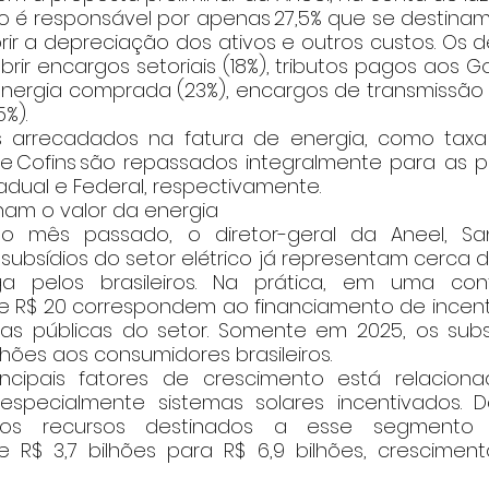
ão é responsável por apenas 27,5% que se destinam
rir a depreciação dos ativos e outros custos. Os d
obrir encargos setoriais (18%), tributos pagos aos G
 energia comprada (23%), encargos de transmissão (
%).  
S e Cofins são repassados integralmente para as pr
dual e Federal, respectivamente. 
nam o valor da energia 
ubsídios do setor elétrico já representam cerca d
a pelos brasileiros. Na prática, em uma con
R$ 20 correspondem ao financiamento de incentiv
ticas públicas do setor. Somente em 2025, os subs
lhões aos consumidores brasileiros. 
, especialmente sistemas solares incentivados. 
s recursos destinados a esse segmento 
R$ 3,7 bilhões para R$ 6,9 bilhões, cresciment