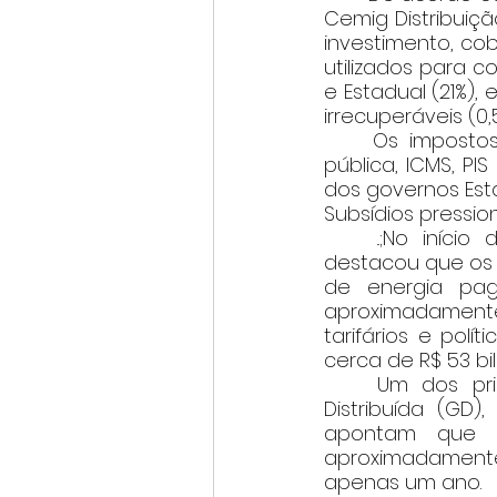
Cemig Distribuiç
investimento, cob
utilizados para c
e Estadual (21%),
irrecuperáveis (0,5
	Os impostos arrecadados na fatura de energia, como taxa de iluminação 
pública, ICMS, PI
dos governos Esta
Subsídios pressio
	..;No início do mês passado, o diretor-geral da Aneel, Sandoval Feitosa, 
destacou que os s
de energia pag
aproximadamente 
tarifários e polí
cerca de R$ 53 bi
	Um dos principais fatores de crescimento está relacionado à Geração 
Distribuída (GD)
apontam que o
aproximadamente 
apenas um ano. 