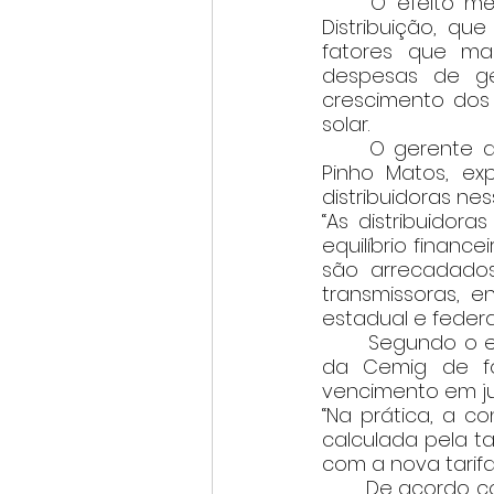
	O efeito médio será de 6,5% para todos as classes de clientes da Cemig 
Distribuição, qu
fatores que ma
despesas de ge
crescimento dos 
solar. 
	O gerente de Regulação de Distribuição da Cemig, Giordano Bruno Braz de 
Pinho Matos, exp
distribuidoras ne
“As distribuidor
equilíbrio financ
são arrecadados 
transmissoras, en
estadual e federal”
	Segundo o especialista, o impacto do reajuste será percebido pelos clientes 
da Cemig de fo
vencimento em jul
“Na prática, a c
calculada pela ta
com a nova tarifa”
	De acordo com a proposta preliminar da Aneel, na conta de luz dos mineiros, a 