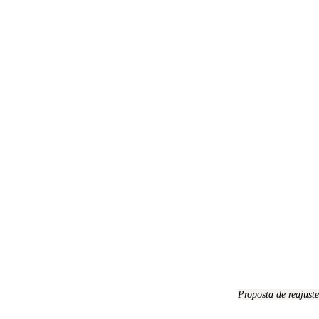
P
roposta de reajust