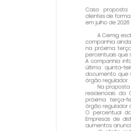
Caso proposta 
clientes de forma
em julho de 2026 
	A Cemig esclarece que o resultado do processo de reajuste tarifário anual da 
companhia ainda s
na próxima terça
percentuais que s
A companhia infor
última quinta-fe
documento que se
órgão regulador. 
	Na proposta preliminar, a Aneel definiu o reajuste de 5,2% da tarifa dos clientes 
residenciais da 
próxima terça-fe
órgão regulador do
O percentual da
Empresas de dist
aumentos anuncia