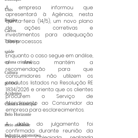
A empresa informou que 
Unis
apresentará à Agência, nesta 
quinta-feira (14/5), um novo plano 
Região
de ações corretivas e 
Carros
investimentos para adequação 
dos processos.
Trânsito
saúde
Enquanto o caso segue em análise, 
a Anvisa mantém a 
coluna criminal
recomendação para que 
Cultura
consumidores não utilizem os 
produtos listados na Resolução RE 
politica
1.834/2026 e orienta que os clientes 
Acidentes
procurem o Serviço de 
Atendimento ao Consumidor da 
Câmara municipal
empresa para esclarecimentos.
Belo Horizonte
A data do julgamento foi 
meio ambiente
confirmada durante reunião da 
Industria automotiva
Diretoria Colegiada realizada 