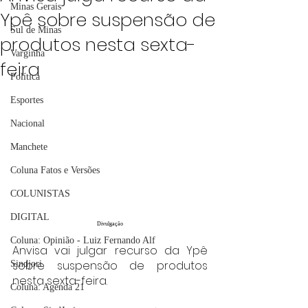
Minas Gerais
Ypê sobre suspensão de
Sul de Minas
produtos nesta sexta-
Varginha
feira
Política
Esportes
Nacional
Manchete
Coluna Fatos e Versões
COLUNISTAS
DIGITAL
Divulgação
Coluna: Opinião - Luiz Fernando Alf
Anvisa vai julgar recurso da Ypê 
sobre suspensão de produtos 
Sindjori
nesta sexta-feira.
Coluna: Agenda 21