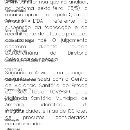
A Anvisa informou que irá analisar, 
Coluna: SindJori
na próxima sexta-feira (15/5), o 
Internacional
recurso apresentado pela Química 
Amparo LTDA referente à 
Coluna Jurídica
suspensão da fabricação e ao 
Alerta Digital
recolhimento de lotes de produtos 
da marca Ypê. O julgamento 
Publicidade Legal
ocorrerá durante reunião 
Post Recentes
extraordinária da Diretoria 
Colegiada da Agência.
Coluna Arte e Cultura em Ação
POLICIAL
Segundo a Anvisa, uma inspeção 
conjunta realizada com o Centro 
Coluna Minasul em Pauta
de Vigilância Sanitária do Estado 
Prevenção em Pauta
de São Paulo (CVS-SP) e a 
Vigilância Sanitária Municipal de 
Tecnologia
Amparo identificou 76 
Economia
irregularidades e mais de 100 lotes 
de produtos considerados 
educaçao
comprometidos.
Educação