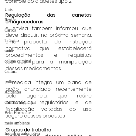
controle do diabetes tipo 2.
Unis
Regulação das canetas 
Região
emagrecedoras
A Anvisa também informou que 
Carros
deve discutir, na próxima semana, 
uma proposta de instrução 
Trânsito
normativa que estabelecerá 
saúde
procedimentos e requisitos 
técnicos para a manipulação 
coluna criminal
desses medicamentos.
Cultura
A medida integra um plano de 
politica
ação anunciado recentemente 
Acidentes
pela agência, que reúne 
estratégias regulatórias e de 
Câmara municipal
fiscalização voltadas ao uso 
Belo Horizonte
seguro desses produtos.
meio ambiente
Grupos de trabalho
Industria automotiva