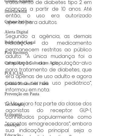
tratamento de diabetes tipo 2 em 
Coluna: SindJori
crianças a partir de 10 anos. Até 
Internacional
então, o uso era autorizado 
apenas para adultos.
Coluna Jurídica
Alerta Digital
Segundo a agência, as demais 
indicações do medicamento 
Publicidade Legal
permanecem restritas ao público 
Post Recentes
adulto. “A única mudança foi a 
ampliação da população-alvo 
Coluna Arte e Cultura em Ação
para tratamento de diabetes, que 
POLICIAL
era apenas de uso adulto e agora 
passa a ser de uso pediátrico”, 
Coluna Minasul em Pauta
informou em nota.
Prevenção em Pauta
O Mounjaro faz parte da classe dos 
Tecnologia
agonistas do receptor GLP-1, 
Economia
conhecidos popularmente como 
“canetas emagrecedoras”, embora 
educaçao
sua indicação principal seja o 
Educação