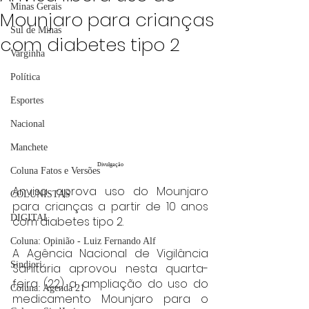
Minas Gerais
Mounjaro para crianças
Sul de Minas
com diabetes tipo 2
Varginha
Política
Esportes
Nacional
Manchete
Divulgação
Coluna Fatos e Versões
Anvisa aprova uso do Mounjaro 
COLUNISTAS
para crianças a partir de 10 anos 
DIGITAL
com diabetes tipo 2.
Coluna: Opinião - Luiz Fernando Alf
A Agência Nacional de Vigilância 
Sindjori
Sanitária aprovou nesta quarta-
feira (22) a ampliação do uso do 
Coluna: Agenda 21
medicamento Mounjaro para o 