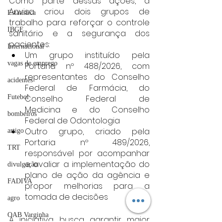
Como parte dessas ações, a 
Anvisa criou dois grupos de 
Estatística
trabalho para reforçar o controle 
IBGE
sanitário e a segurança dos 
pacientes:
Internacional
Um grupo instituído pela 
vagas de emprego
Portaria nº 488/2026, com 
representantes do Conselho 
acidentes
Federal de Farmácia, do 
Conselho Federal de 
Futebol
Medicina e do Conselho 
bombeiros
Federal de Odontologia
Outro grupo, criado pela 
artigo
Portaria nº 489/2026, 
TRT
responsável por acompanhar 
e avaliar a implementação do 
divulgação
plano de ação da agência e 
FADIVA
propor melhorias para a 
tomada de decisões
agro
OAB Varginha
A iniciativa busca garantir maior 