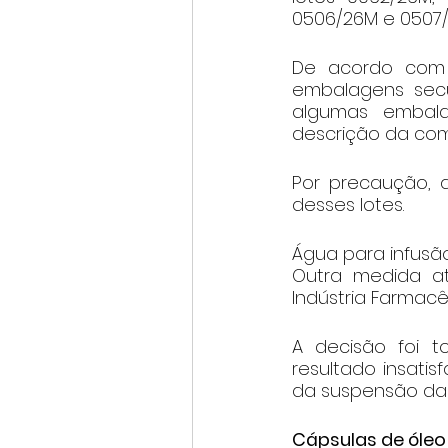
0506/26M e 0507/
De acordo com o 
embalagens sec
algumas embal
descrição da com
Por precaução, a
desses lotes.
Água para infusão
Outra medida ati
Indústria Farmacê
A decisão foi t
resultado insatis
da suspensão da 
Cápsulas de óleo