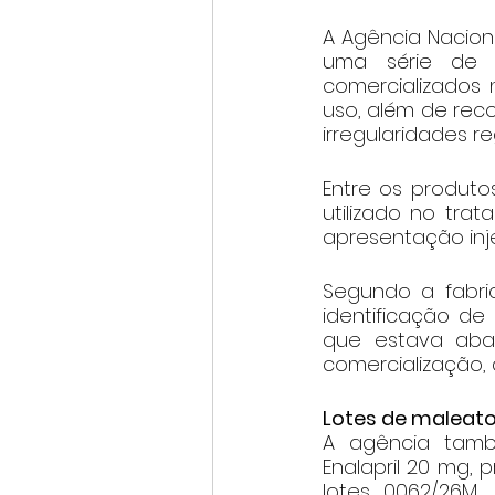
A Agência Naciona
uma série de m
comercializados 
uso, além de rec
irregularidades re
Entre os produto
utilizado no tra
apresentação inje
Segundo a fabric
identificação de
que estava abai
comercialização, d
Lotes de maleat
A agência tamb
Enalapril 20 mg, 
lotes 0062/26M, 