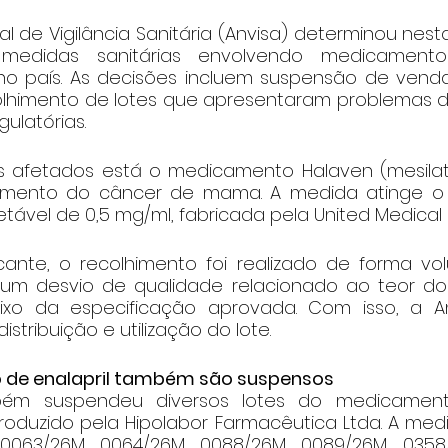
l de Vigilância Sanitária (Anvisa) determinou nesta 
edidas sanitárias envolvendo medicamento
no país. As decisões incluem suspensão de venda, 
olhimento de lotes que apresentaram problemas d
gulatórias.
s afetados está o medicamento Halaven (mesilato 
tamento do câncer de mama. A medida atinge o l
tável de 0,5 mg/ml, fabricada pela United Medical 
ante, o recolhimento foi realizado de forma vol
 um desvio de qualidade relacionado ao teor do pr
xo da especificação aprovada. Com isso, a Anv
istribuição e utilização do lote.
o de enalapril também são suspensos
ém suspendeu diversos lotes do medicament
produzido pela Hipolabor Farmacêutica Ltda. A med
0063/26M, 0064/26M, 0088/26M, 0089/26M, 0358/2