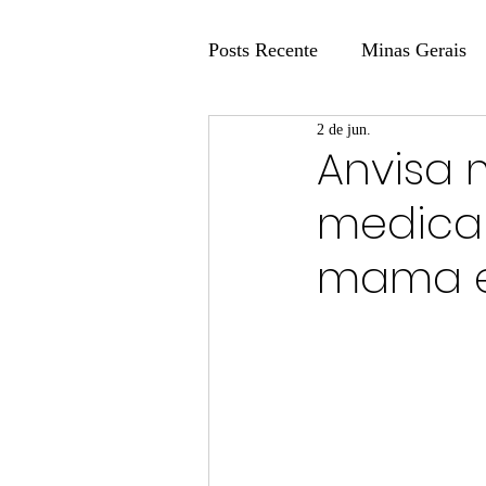
Posts Recente
Minas Gerais
2 de jun.
Coluna Fatos e Versões
Anvisa 
medica
Coluna: Agenda 21
Colu
mama e
Publicidade Legal
Post 
Coluna Minasul em Pauta
Unis
Região
Carros