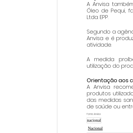
A Anvisa também
Óleo de Pequi, fa
Ltda. EPP.
Segundo a agência
Anvisa e é produ
atividade.
A medida proíbe
utilização do prod
Orientação aos 
A Anvisa recome
produtos utiliza
das medidas sanit
de saúde ou entra
Fonte: Anvisa
nacional
Nacional