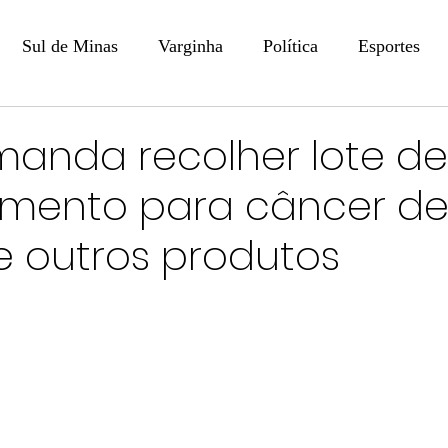
Sul de Minas
Varginha
Política
Esportes
COLUNISTAS
DIGITAL
Coluna: Opinião - Luiz F
manda recolher lote de
mento para câncer d
na: SindJori
Internacional
Coluna Jurídica
Aler
 outros produtos
Recentes
Coluna Arte e Cultura em Ação
POLICIAL
Prevenção em Pauta
Tecnologia
Economia
e