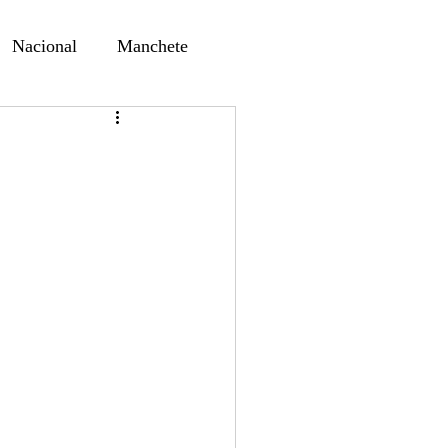
Nacional
Manchete
ernando Alf
Sindjori
e
ta Digital
ducaçao
Educação