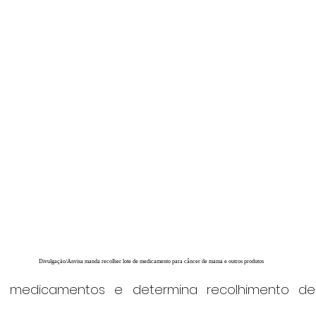
Divulgação/Anvisa manda recolher lote de medicamento para câncer de mama e outros produtos
e medicamentos e determina recolhimento de 