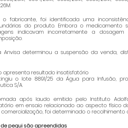
26M.
fabricante, foi identificada uma inconsistênci
undárias do produto. Embora o medicamento s
agens indicavam incorretamente a dosagem
posição.
 Anvisa determinou a suspensão da venda, distr
 apresenta resultado insatisfatório
ngiu o lote 8891/25 da Água para Infusão, prod
utica S/A.
omada após laudo emitido pelo Instituto Adolfo
fatório em ensaio relacionado ao aspecto físico d
comercialização, foi determinado o recolhimento d
 de pequi são apreendidas