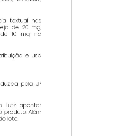
a textual nas 
eja de 20 mg, 
 de 10 mg na 
ibuição e uso 
uzida pela JP 
 Lutz apontar 
o produto. Além 
o lote.