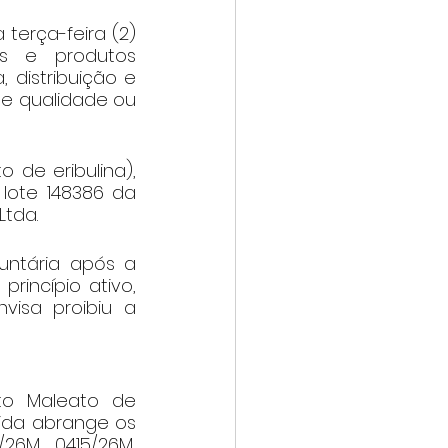
terça-feira (2) 
s e produtos 
distribuição e 
e qualidade ou 
de eribulina), 
ote 148386 da 
Ltda.
untária após a 
incípio ativo, 
isa proibiu a 
o Maleato de 
ida abrange os 
6M, 0415/26M, 