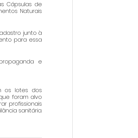
s Cápsulas de 
mentos Naturais 
adastro junto à 
nto para essa 
 propaganda e 
 os lotes dos 
ue foram alvo 
r profissionais 
ância sanitária.