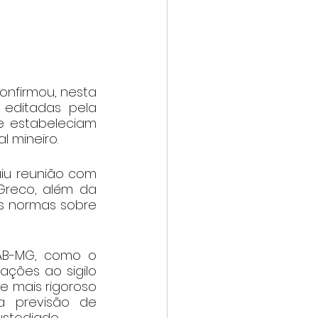
nfirmou, nesta 
 editadas pela 
e estabeleciam 
 mineiro.
iu reunião com 
Greco, além da 
s normas sobre 
AB-MG, como o 
ções ao sigilo 
e mais rigoroso 
a previsão de 
stodiado.