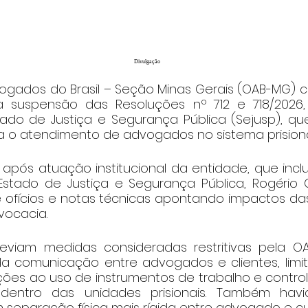
Divulgação
gados do Brasil – Seção Minas Gerais (OAB-MG) co
, a suspensão das Resoluções nº 712 e 718/2026,
tado de Justiça e Segurança Pública (Sejusp), qu
a o atendimento de advogados no sistema prisional
após atuação institucional da entidade, que inclu
Estado de Justiça e Segurança Pública, Rogério 
ofícios e notas técnicas apontando impactos da
vocacia.
reviam medidas consideradas restritivas pela O
 comunicação entre advogados e clientes, limita
trições ao uso de instrumentos de trabalho e control
dentro das unidades prisionais. Também havi
separação física mais rígida entre advogado e cu