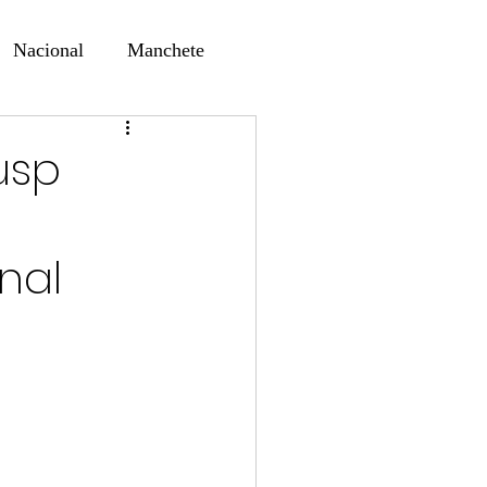
Nacional
Manchete
ernando Alf
Sindjori
usp
ta Digital
nal
ducaçao
Educação