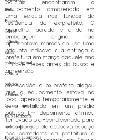
policiais encontraram o 
equipamento armazenado em 
Unis
uma edícula nos fundos da 
Região
residência do ex-prefeito. O 
aparelho, lacrado e ainda na 
Carros
embalagem original, não 
Trânsito
apresentava marcas de uso. Uma 
etiqueta indicava sua entrega à 
saúde
prefeitura em março daquele ano 
— nove meses antes da busca e 
coluna criminal
apreensão.
Cultura
Na ocasião, o ex-prefeito alegou 
politica
que o equipamento estava no 
Acidentes
local apenas temporariamente e 
seria instalado em um prédio 
Câmara municipal
público. Em depoimento, afirmou 
Belo Horizonte
ter levado o ar-condicionado para 
casa porque ele ocupava espaço 
meio ambiente
nos corredores da prefeitura e 
Industria automotiva