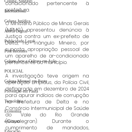
Coluna: SindJori
condicionado pertencente à 
prefeitura.
Internacional
Coluna Jurídica
O Ministério Público de Minas Gerais 
(MPMG) apresentou denúncia à 
Alerta Digital
Justiça contra um ex-prefeito de 
Publicidade Legal
Delta, no Triângulo Mineiro, por 
suposta apropriação pessoal de 
Post Recentes
um aparelho de ar-condicionado 
pertencente ao município.
Coluna Arte e Cultura em Ação
POLICIAL
A investigação teve origem na 
operação Limpidus, da Polícia Civil, 
Coluna Minasul em Pauta
deflagrada em dezembro de 2024 
Prevenção em Pauta
para apurar indícios de corrupção 
na Prefeitura de Delta e no 
Tecnologia
Consórcio Intermunicipal de Saúde 
Economia
do Vale do Rio Grande 
(Cisvalegran). Durante o 
educaçao
cumprimento de mandados, 
Educação