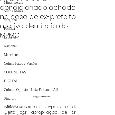
Minas Gerais
condicionado achado
Sul de Minas
na casa de ex-prefeito
Varginha
motiva denúncia do
Política
MPMG
Esportes
Nacional
Manchete
Coluna Fatos e Versões
COLUNISTAS
DIGITAL
Coluna: Opinião - Luiz Fernando Alf
Divulgação Ilustrativa
Sindjori
MPMG denuncia ex-prefeito de 
Coluna: Agenda 21
Delta por apropriação de ar-