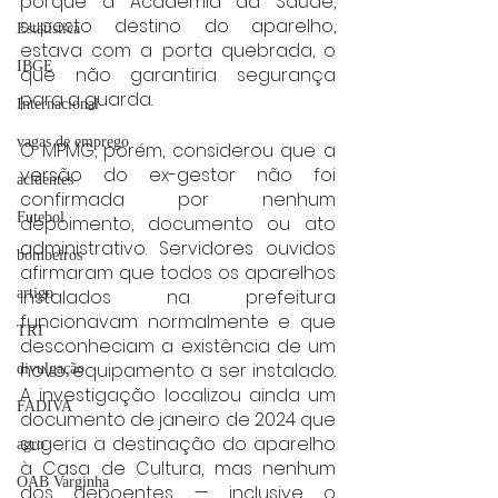
porque a Academia da Saúde, 
suposto destino do aparelho, 
Estatística
estava com a porta quebrada, o 
IBGE
que não garantiria segurança 
para a guarda.
Internacional
vagas de emprego
O MPMG, porém, considerou que a 
versão do ex-gestor não foi 
acidentes
confirmada por nenhum 
Futebol
depoimento, documento ou ato 
administrativo. Servidores ouvidos 
bombeiros
afirmaram que todos os aparelhos 
instalados na prefeitura 
artigo
funcionavam normalmente e que 
TRT
desconheciam a existência de um 
novo equipamento a ser instalado. 
divulgação
A investigação localizou ainda um 
FADIVA
documento de janeiro de 2024 que 
sugeria a destinação do aparelho 
agro
à Casa de Cultura, mas nenhum 
OAB Varginha
dos depoentes — inclusive o 