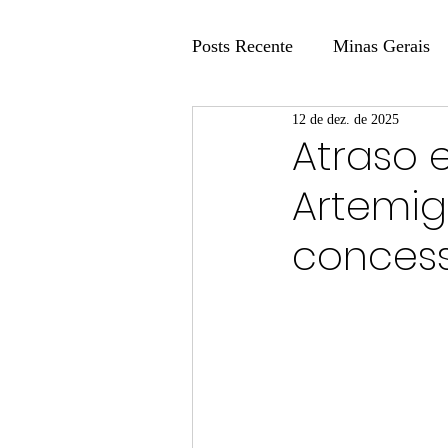
Posts Recente
Minas Gerais
12 de dez. de 2025
Coluna Fatos e Versões
Atraso 
Artemig
Coluna: Agenda 21
Colu
concess
Publicidade Legal
Post 
Coluna Minasul em Pauta
Unis
Região
Carros