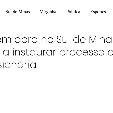
Sul de Minas
Varginha
Política
Esportes
COLUNISTAS
DIGITAL
Coluna: Opinião - Luiz F
em obra no Sul de Mina
 a instaurar processo 
na: SindJori
Internacional
Coluna Jurídica
Aler
ionária
Recentes
Coluna Arte e Cultura em Ação
POLICIAL
Prevenção em Pauta
Tecnologia
Economia
e