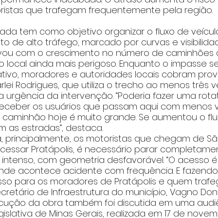
istas que trafegam frequentemente pela região.
tada tem como objetivo organizar o fluxo de veículo
o de alto tráfego, marcado por curvas e visibilidad
vou com o crescimento no número de caminhões c
o local ainda mais perigoso. Enquanto o impasse se
tivo, moradores e autoridades locais cobram provi
lei Rodrigues, que utiliza o trecho ao menos três v
urgência da intervenção. “Poderia fazer uma rotat
eceber os usuários que passam aqui com menos v
 caminhão hoje é muito grande. Se aumentou o flux
as estradas”, destaca.
, principalmente, os motoristas que chegam de Sã
 acessar Pratápolis, é necessário parar completam
intenso, com geometria desfavorável. “O acesso é 
de acontece acidente com frequência. E fazendo 
sso para os moradores de Pratápolis e quem trafe
ecretário de Infraestrutura do município, Vagno Doni
ução da obra também foi discutida em uma audiê
islativa de Minas Gerais, realizada em 17 de novem