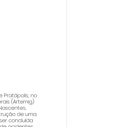
Pratápolis, no 
ais (Artemig) 
Nascentes, 
strução de uma 
ser concluída 
de acidentes 