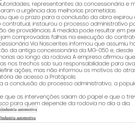
autoridades, representantes da concessionária e 
çaram a urgência das melhorias prometidas.
ou que o prazo para a conclusão da obra expirou e
contratual, instaurou o processo administrativo 
ão de providências. A medida pode resultar em pe
jam comprovadas falhas na execução do contrat
cessionária Via Nascentes informou que assumiu h
ão da antiga concessionária da MG-050 e, desde 
rias ao longo da rodovia. A empresa afirmou que 
ras nos trechos sob sua responsabilidade para aval
efinir ações, mas não informou os motivos do atra
ória de acesso a Pratápolis.
 a conclusão do processo administrativo, a popu
de que as intervenções saiam do papel e que o tre
risco para quem depende da rodovia no dia a dia.
o
industria automotiva
Industria automotiva