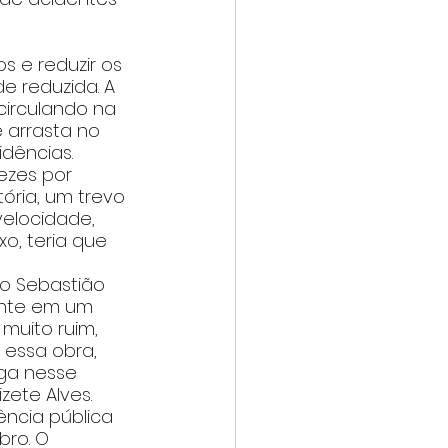
s e reduzir os 
e reduzida. A 
irculando na 
 arrasta no 
dências.
ezes por 
ória, um trevo 
elocidade, 
o, teria que 
o Sebastião 
ente em um 
muito ruim, 
essa obra, 
ga nesse 
zete Alves.
ncia pública 
bro. O 