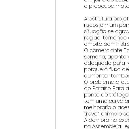
e preocupa motor
A estrutura proje
riscos em um pont
situação se agra
região, tornando 
âmbito administra
O comerciante Tar
semana, aponta a 
adequado para r
porque o fluxo de
aumentar também 
O problema afeta
do Paraíso. Para
ponto de tráfego 
tem uma curva on
melhoraria o ace
trevo”, afirma o s
A demora na exec
na Assembleia Leg