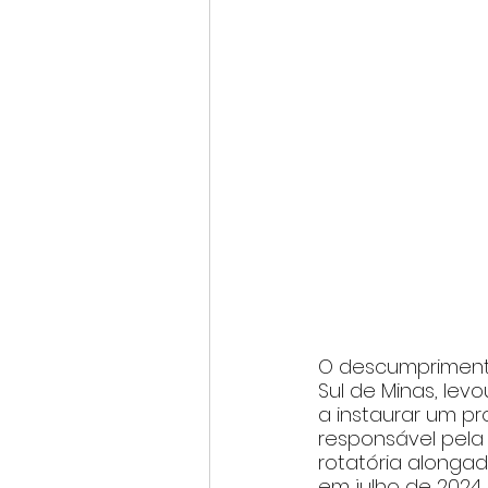
O descumprimento
Sul de Minas, lev
a instaurar um pr
responsável pela
rotatória alongad
em julho de 2024