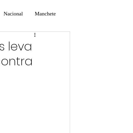
Nacional
Manchete
ernando Alf
Sindjori
s leva
contra
ta Digital
ducaçao
Educação