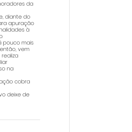
moradores da 
, diante do 
para apuração 
nalidades à 
o.
á pouco mais 
então, vem 
realiza 
iar 
so na 
lação cobra 
vo deixe de 