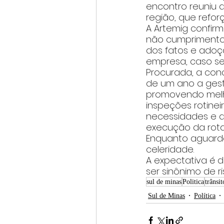
encontro reuniu 
região, que refor
A Artemig confirm
não cumprimento 
dos fatos e adoç
empresa, caso se
Procurada, a con
de um ano a gest
promovendo melho
inspeções rotinei
necessidades e d
execução da rotat
Enquanto aguarda
celeridade. 
A expectativa é 
ser sinônimo de 
sul de minas
Politica
trânsit
Sul de Minas
Política