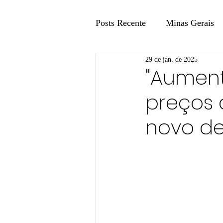
Posts Recente
Minas Gerais
29 de jan. de 2025
Coluna Fatos e Versões
"Aument
preços 
Coluna: Agenda 21
Colu
novo de
Publicidade Legal
Post 
Coluna Minasul em Pauta
Unis
Região
Carros