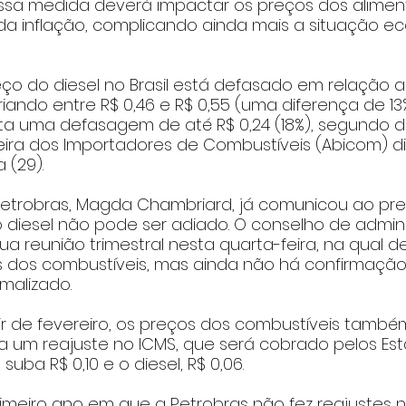
Essa medida deverá impactar os preços dos aliment
a inflação, complicando ainda mais a situação e
eço do diesel no Brasil está defasado em relação
riando entre R$ 0,46 e R$ 0,55 (uma diferença de 13% 
ta uma defasagem de até R$ 0,24 (18%), segundo 
leira dos Importadores de Combustíveis (Abicom) d
 (29).
Petrobras, Magda Chambriard, já comunicou ao pres
o diesel não pode ser adiado. O conselho de admin
ua reunião trimestral nesta quarta-feira, na qual de
os dos combustíveis, mas ainda não há confirmaçã
malizado.
tir de fevereiro, os preços dos combustíveis també
 um reajuste no ICMS, que será cobrado pelos Est
suba R$ 0,10 e o diesel, R$ 0,06.
imeiro ano em que a Petrobras não fez reajustes 