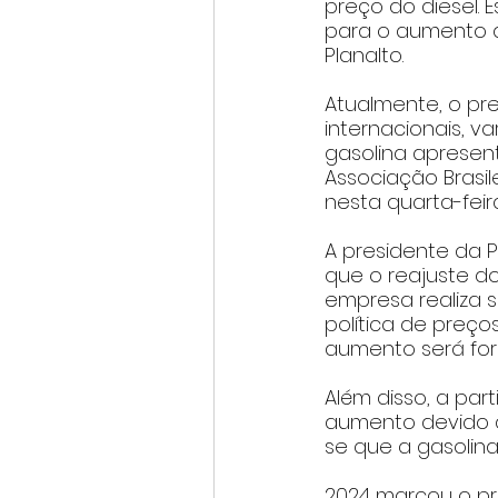
preço do diesel. 
para o aumento d
Planalto.
Atualmente, o pr
internacionais, va
gasolina apresen
Associação Brasi
nesta quarta-feira
A presidente da 
que o reajuste d
empresa realiza s
política de preç
aumento será for
Além disso, a par
aumento devido a
se que a gasolina 
2024 marcou o pr