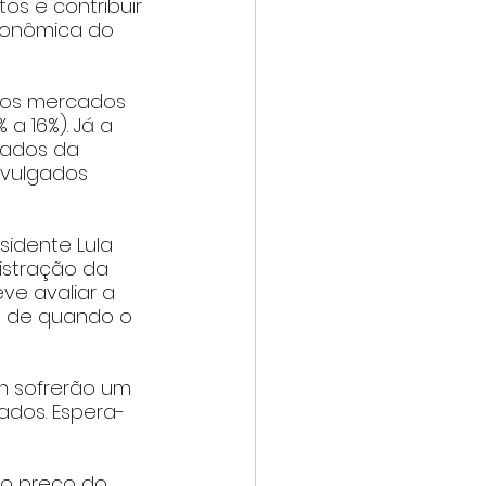
os e contribuir 
conômica do 
 aos mercados 
a 16%). Já a 
dados da 
ivulgados 
idente Lula 
istração da 
ve avaliar a 
o de quando o 
m sofrerão um 
ados. Espera-
no preço do 