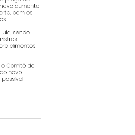
O novo aumento 
porte, com os 
os.
Lula, sendo 
nistros 
re alimentos 
 o Comitê de 
 do novo 
 possível 