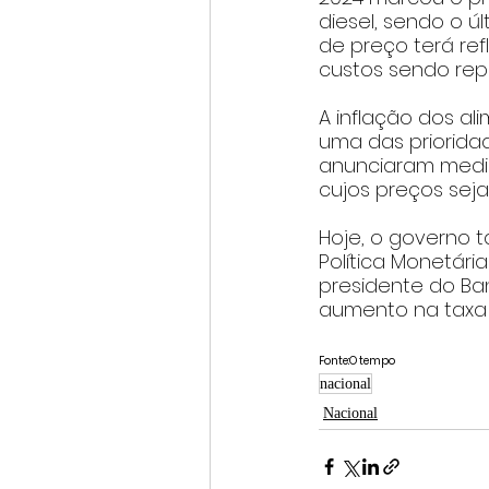
diesel, sendo o 
de preço terá refl
custos sendo repa
A inflação dos a
uma das prioridad
anunciaram medid
cujos preços seja
Hoje, o governo 
Política Monetári
presidente do Ban
aumento na taxa 
Fonte:O tempo
nacional
Nacional