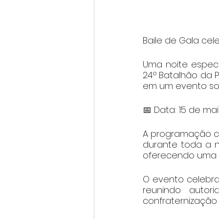
Baile de Gala cel
Uma noite especi
24º Batalhão da Po
em um evento sof
📅 Data: 15 de mai
A programação co
durante toda a n
oferecendo uma e
O evento celebra 
reunindo auto
confraternização