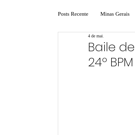
Posts Recente
Minas Gerais
4 de mai.
Coluna Fatos e Versões
Baile d
24º BPM
Coluna: Agenda 21
Colu
Publicidade Legal
Post 
Coluna Minasul em Pauta
Unis
Região
Carros