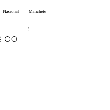
Nacional
Manchete
ernando Alf
Sindjori
s do
ta Digital
ducaçao
Educação