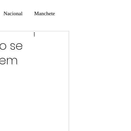
Nacional
Manchete
ernando Alf
Sindjori
o se
 em
ta Digital
ducaçao
Educação