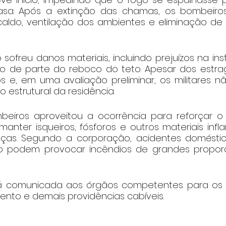
sa. Após a extinção das chamas, os bombeiros 
caldo, ventilação dos ambientes e eliminação de p
 sofreu danos materiais, incluindo prejuízos na inst
 de parte do reboco do teto. Apesar dos estrag
os e, em uma avaliação preliminar, os militares nã
estrutural da residência.
iros aproveitou a ocorrência para reforçar o a
nter isqueiros, fósforos e outros materiais infla
nças. Segundo a corporação, acidentes doméstic
ão podem provocar incêndios de grandes proporç
rá comunicada aos órgãos competentes para os 
to e demais providências cabíveis.