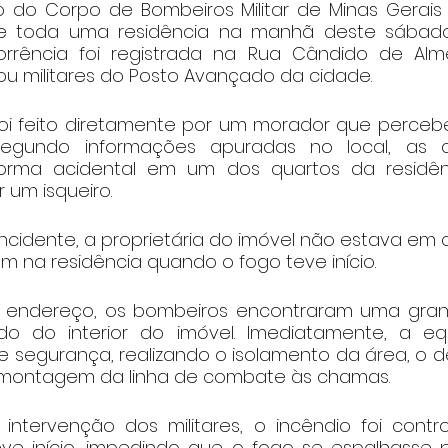
 do Corpo de Bombeiros Militar de Minas Gerais
sse toda uma residência na manhã deste sábado
rrência foi registrada na Rua Cândido de Almei
ou militares do Posto Avançado da cidade.
i feito diretamente por um morador que percebe
Segundo informações apuradas no local, as c
rma acidental em um dos quartos da residên
 um isqueiro.
cidente, a proprietária do imóvel não estava em c
m na residência quando o fogo teve início.
endereço, os bombeiros encontraram uma gran
o do interior do imóvel. Imediatamente, a equi
 segurança, realizando o isolamento da área, o d
a montagem da linha de combate às chamas.
intervenção dos militares, o incêndio foi contr
e início, impedindo que o fogo se espalhasse p