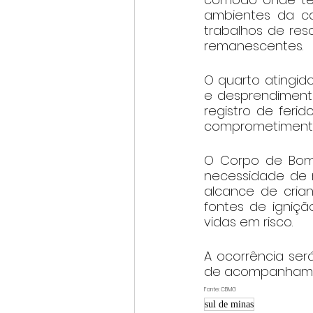
ambientes da ca
trabalhos de res
remanescentes.
O quarto atingido
e desprendimento
registro de ferid
comprometimento 
O Corpo de Bombe
necessidade de ma
alcance de cria
fontes de igniç
vidas em risco.
A ocorrência se
de acompanhamen
Fonte: CBMG
sul de minas