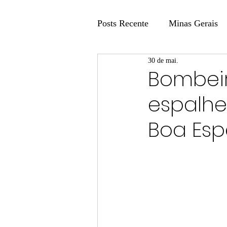
Posts Recente
Minas Gerais
30 de mai.
Coluna Fatos e Versões
Bombeir
espalhe
Coluna: Agenda 21
Colu
Boa Es
Publicidade Legal
Post 
Coluna Minasul em Pauta
Unis
Região
Carros