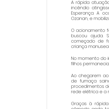
A rápida atuação
incêndio atingi
Esperança. A oco
Ozanan, e mobiliz
O acionamento fo
buscou ajuda. 
começado de fo
criança manusear
No momento do in
filhos permanecia
Ao chegarem ao 
de fumaça saind
procedimentos de
rede elétrica e 
Graças à rápida 
cômodo onde tev