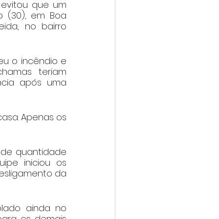
 evitou que um 
 (30), em Boa 
da, no bairro 
u o incêndio e 
hamas teriam 
cia após uma 
asa. Apenas os 
de quantidade 
pe iniciou os 
esligamento da 
olado ainda no 
ara os demais 