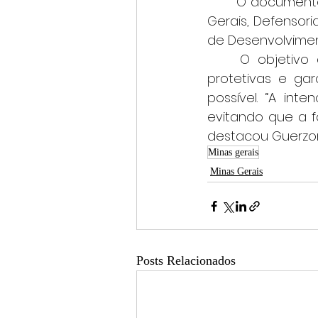
	O documento foi assinado por representantes do Tribunal de Justiça de Minas 
Gerais, Defensori
de Desenvolvimen
	O objetivo é agilizar a comunicação sobre descumprimento de medidas 
protetivas e ga
possível. “A int
evitando que a fa
destacou Guerzon
Minas gerais
Minas Gerais
Posts Relacionados