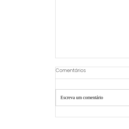
Comentários
Escreva um comentário
273 municípios podem
aderir à universalização d