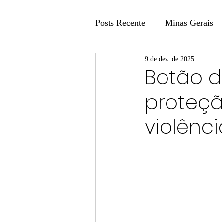
Posts Recente
Minas Gerais
9 de dez. de 2025
Coluna Fatos e Versões
Botão de
proteçã
Coluna: Agenda 21
Colu
violênc
Publicidade Legal
Post 
Coluna Minasul em Pauta
Unis
Região
Carros