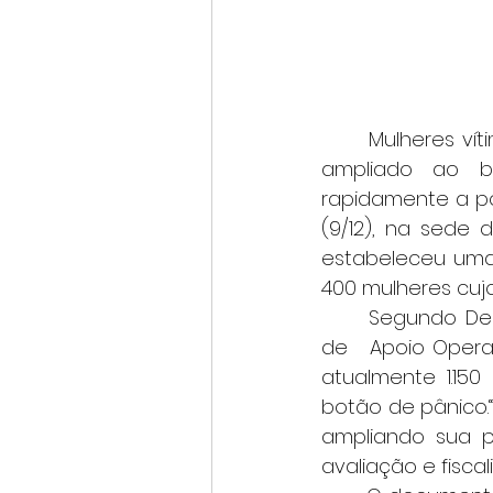
	Mulheres vítimas de violência doméstica em Minas Gerais devem ter acesso 
ampliado ao bo
rapidamente a pol
(9/12), na sede d
estabeleceu uma 
400 mulheres cujo
	Segundo Denise Guerzoni, promotora de Justiça e coordenadora do Centro 
de 	Apoio Operacional de Enfrentamento à Violência Doméstica, o estado possui 	
atualmente 1.15
botão de pânico.
ampliando sua pr
avaliação e fisca