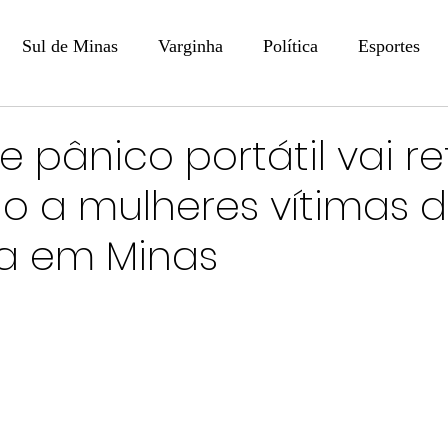
Sul de Minas
Varginha
Política
Esportes
COLUNISTAS
DIGITAL
Coluna: Opinião - Luiz F
 pânico portátil vai re
o a mulheres vítimas 
na: SindJori
Internacional
Coluna Jurídica
Aler
ia em Minas
Recentes
Coluna Arte e Cultura em Ação
POLICIAL
Prevenção em Pauta
Tecnologia
Economia
e