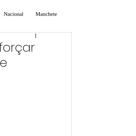
Nacional
Manchete
ernando Alf
Sindjori
forçar
de
ta Digital
ducaçao
Educação