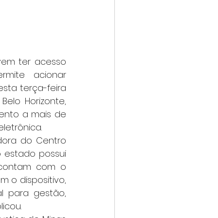
mite acionar 
ta terça-feira 
elo Horizonte, 
ento a mais de 
letrônica.
 contam com o 
o dispositivo, 
l para gestão, 
licou.