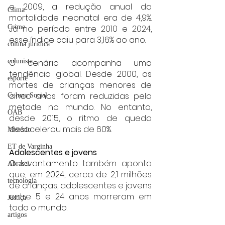
e 2009, a redução anual da 
Clima
mortalidade neonatal era de 4,9%. 
Crime
Já no período entre 2010 e 2024, 
esse índice caiu para 3,16% ao ano.
coluna juridica
colunista
O cenário acompanha uma 
tendência global. Desde 2000, as 
esporte
mortes de crianças menores de 
cinco anos foram reduzidas pela 
Coluna Social
metade no mundo. No entanto, 
OAB
desde 2015, o ritmo de queda 
desacelerou mais de 60%.
Mistério
ET de Varginha
Adolescentes e jovens
O levantamento também aponta 
Abrasel
que, em 2024, cerca de 2,1 milhões 
tecnologia
de crianças, adolescentes e jovens 
entre 5 e 24 anos morreram em 
Justiça
todo o mundo.
artigos