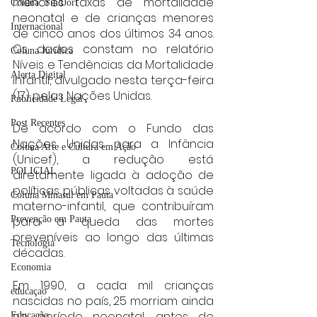
menores taxas de mortalidade 
Coluna: SindJori
neonatal e de crianças menores 
Internacional
de cinco anos dos últimos 34 anos. 
Os dados constam no relatório 
Coluna Jurídica
Níveis e Tendências da Mortalidade 
Alerta Digital
Infantil, divulgado nesta terça-feira 
(17) pelas Nações Unidas.
Publicidade Legal
Post Recentes
De acordo com o Fundo das 
Nações Unidas para a Infância 
Coluna Arte e Cultura em Ação
(Unicef), a redução está 
POLICIAL
diretamente ligada à adoção de 
políticas públicas voltadas à saúde 
Coluna Minasul em Pauta
materno-infantil, que contribuíram 
Prevenção em Pauta
para a queda das mortes 
preveníveis ao longo das últimas 
Tecnologia
décadas.
Economia
Em 1990, a cada mil crianças 
educaçao
nascidas no país, 25 morriam ainda 
no período neonatal, antes de 
Educação