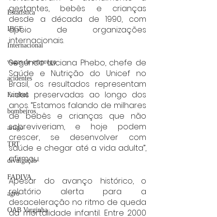
gestantes, bebês e crianças 
Estatística
desde a década de 1990, com 
apoio de organizações 
IBGE
internacionais.
Internacional
Segundo Luciana Phebo, chefe de 
vagas de emprego
Saúde e Nutrição do Unicef no 
acidentes
Brasil, os resultados representam 
vidas preservadas ao longo dos 
Futebol
anos. “Estamos falando de milhares 
bombeiros
de bebês e crianças que não 
sobreviveriam, e hoje podem 
artigo
crescer, se desenvolver com 
TRT
saúde e chegar até a vida adulta”, 
afirmou.
divulgação
FADIVA
Apesar do avanço histórico, o 
relatório alerta para a 
agro
desaceleração no ritmo de queda 
OAB Varginha
da mortalidade infantil. Entre 2000 