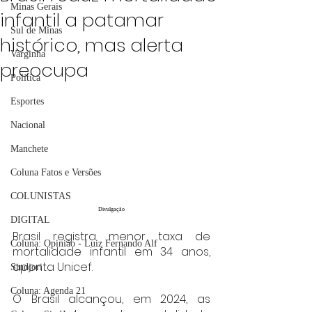
Minas Gerais
infantil a patamar
Sul de Minas
histórico, mas alerta
Varginha
preocupa
Política
Esportes
Nacional
Manchete
Coluna Fatos e Versões
COLUNISTAS
Divulgação
DIGITAL
Brasil registra menor taxa de 
Coluna: Opinião - Luiz Fernando Alf
mortalidade infantil em 34 anos, 
aponta Unicef.
Sindjori
Coluna: Agenda 21
O Brasil alcançou, em 2024, as 