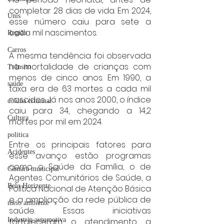
completar 28 dias de vida. Em 2024, 
Unis
esse número caiu para sete a 
cada mil nascimentos.
Região
Carros
A mesma tendência foi observada 
na mortalidade de crianças com 
Trânsito
menos de cinco anos. Em 1990, a 
saúde
taxa era de 63 mortes a cada mil 
nascidos. Já nos anos 2000, o índice 
coluna criminal
caiu para 34, chegando a 14,2 
Cultura
mortes por mil em 2024.
politica
Entre os principais fatores para 
Acidentes
esse avanço estão programas 
como o Saúde da Família, o de 
Câmara municipal
Agentes Comunitários de Saúde, a 
Belo Horizonte
Política Nacional de Atenção Básica 
e a ampliação da rede pública de 
meio ambiente
saúde. Essas iniciativas 
Industria automotiva
fortaleceram o atendimento a 