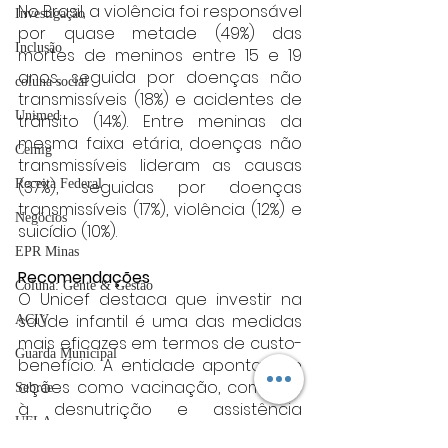
No Brasil, a violência foi responsável 
Investigação
por quase metade (49%) das 
Inclusão
mortes de meninos entre 15 e 19 
anos, seguida por doenças não 
coluna social
transmissíveis (18%) e acidentes de 
Unimed
trânsito (14%). Entre meninas da 
mesma faixa etária, doenças não 
Cemig
transmissíveis lideram as causas 
Receita Federal
(37%), seguidas por doenças 
transmissíveis (17%), violência (12%) e 
Negócios
suicídio (10%).
EPR Minas
Recomendações
Coluna: Gente & Gestão
O Unicef destaca que investir na 
saúde infantil é uma das medidas 
ACIV
mais eficazes em termos de custo-
Guarda Municipal
benefício. A entidade aponta que 
ações como vacinação, combate 
Sebrae
à desnutrição e assistência 
UFLA
qualificada durante gestação, 