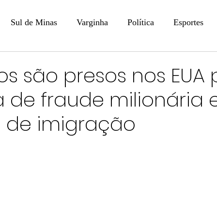
Sul de Minas
Varginha
Política
Esportes
COLUNISTAS
DIGITAL
Coluna: Opinião - Luiz F
ros são presos nos EUA 
a de fraude milionária
na: SindJori
Internacional
Coluna Jurídica
Aler
s de imigração
Recentes
Coluna Arte e Cultura em Ação
POLICIAL
Prevenção em Pauta
Tecnologia
Economia
e