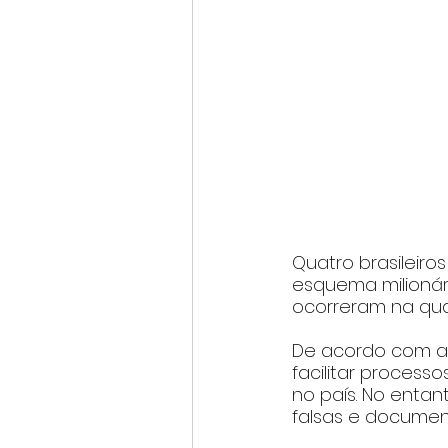
Quatro brasileiro
esquema milionári
ocorreram na quar
De acordo com as
facilitar process
no país. No entan
falsas e document