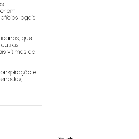
s 
teriam 
fícios legais 
icanos, que 
outras 
is vítimas do 
conspiração e 
denados, 
Ver tudo