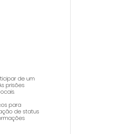
ticipar de um 
s prisões 
ocais.
ços para 
ação de status 
formações 