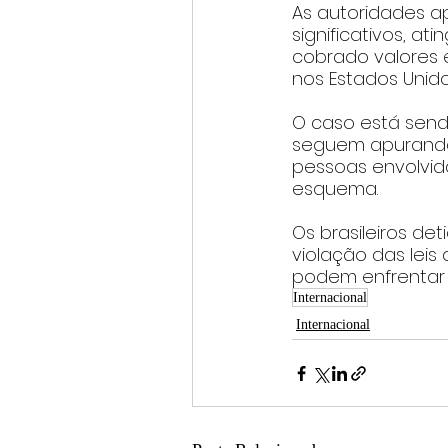
As autoridades a
significativos, a
cobrado valores e
nos Estados Unido
O caso está send
seguem apurando 
pessoas envolvida
esquema.
Os brasileiros d
violação das lei
podem enfrentar p
Internacional
Internacional