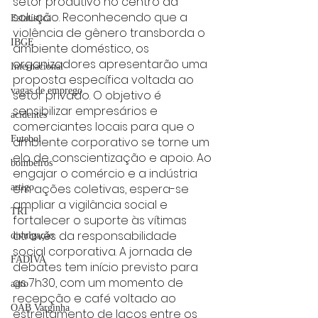
setor produtivo no centro da 
solução. Reconhecendo que a 
Estatística
violência de gênero transborda o 
IBGE
ambiente doméstico, os 
organizadores apresentarão uma 
Internacional
proposta específica voltada ao 
vagas de emprego
setor privado. O objetivo é 
sensibilizar empresários e 
acidentes
comerciantes locais para que o 
Futebol
ambiente corporativo se torne um 
elo de conscientização e apoio. Ao 
bombeiros
engajar o comércio e a indústria 
em ações coletivas, espera-se 
artigo
ampliar a vigilância social e 
TRT
fortalecer o suporte às vítimas 
através da responsabilidade 
divulgação
social corporativa. A jornada de 
FADIVA
debates tem início previsto para 
as 7h30, com um momento de 
agro
recepção e café voltado ao 
OAB Varginha
estreitamento de laços entre os 