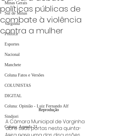
Minas Gerais
políticas públicas de
Sul de Minas
combate à violência
Varginha
contra a mulher
Política
Esportes
Nacional
Manchete
Coluna Fatos e Versões
COLUNISTAS
DIGITAL
Coluna: Opinião - Luiz Fernando Alf
Reprodução
Sindjori
A Câmara Municipal de Varginha 
Coluna: Agenda 21
abre suas portas nesta quinta-
feira para uma das discussões 