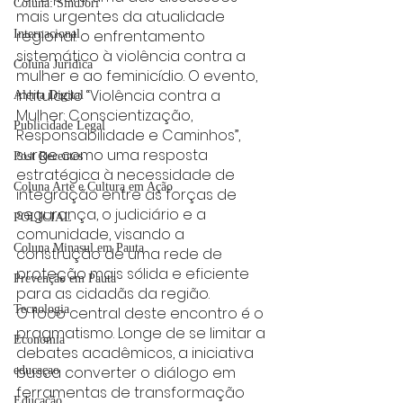
Coluna: SindJori
mais urgentes da atualidade 
regional: o enfrentamento 
Internacional
sistemático à violência contra a 
Coluna Jurídica
mulher e ao feminicídio. O evento, 
intitulado “Violência contra a 
Alerta Digital
Mulher: Conscientização, 
Publicidade Legal
Responsabilidade e Caminhos”, 
surge como uma resposta 
Post Recentes
estratégica à necessidade de 
Coluna Arte e Cultura em Ação
integração entre as forças de 
segurança, o judiciário e a 
POLICIAL
comunidade, visando a 
Coluna Minasul em Pauta
construção de uma rede de 
proteção mais sólida e eficiente 
Prevenção em Pauta
para as cidadãs da região.
Tecnologia
O foco central deste encontro é o 
pragmatismo. Longe de se limitar a 
Economia
debates acadêmicos, a iniciativa 
busca converter o diálogo em 
educaçao
ferramentas de transformação 
Educação