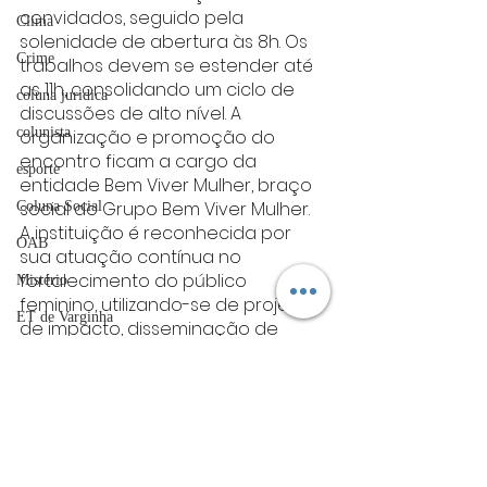
convidados, seguido pela 
Clima
solenidade de abertura às 8h. Os 
Crime
trabalhos devem se estender até 
as 11h, consolidando um ciclo de 
coluna juridica
discussões de alto nível. A 
colunista
organização e promoção do 
encontro ficam a cargo da 
esporte
entidade Bem Viver Mulher, braço 
social do Grupo Bem Viver Mulher. 
Coluna Social
A instituição é reconhecida por 
OAB
sua atuação contínua no 
fortalecimento do público 
Mistério
feminino, utilizando-se de projetos 
ET de Varginha
de impacto, disseminação de 
informações qualificadas e 
Abrasel
iniciativas que visam não apenas a 
tecnologia
proteção, mas a promoção da 
dignidade e do protagonismo das 
Justiça
mulheres na sociedade. Com esse 
artigos
encontro, a entidade e a Câmara 