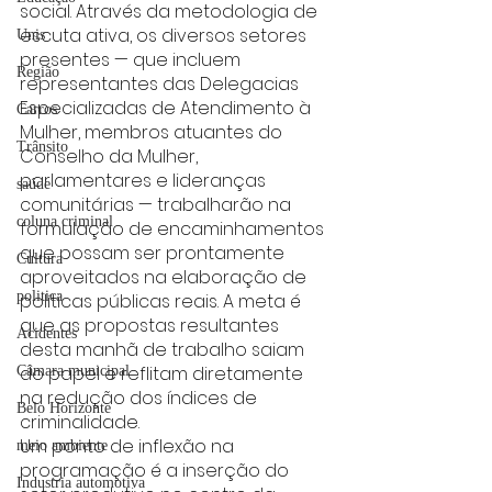
social. Através da metodologia de 
escuta ativa, os diversos setores 
Unis
presentes — que incluem 
Região
representantes das Delegacias 
Especializadas de Atendimento à 
Carros
Mulher, membros atuantes do 
Trânsito
Conselho da Mulher, 
parlamentares e lideranças 
saúde
comunitárias — trabalharão na 
coluna criminal
formulação de encaminhamentos 
que possam ser prontamente 
Cultura
aproveitados na elaboração de 
politica
políticas públicas reais. A meta é 
que as propostas resultantes 
Acidentes
desta manhã de trabalho saiam 
do papel e reflitam diretamente 
Câmara municipal
na redução dos índices de 
Belo Horizonte
criminalidade.
Um ponto de inflexão na 
meio ambiente
programação é a inserção do 
Industria automotiva