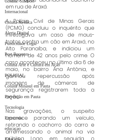
Coluna: SindJori
em rua de Araxá.
Internacional
A Polícia Civil de Minas Gerais 
Coluna Jurídica
(PCMG) concluiu o inquérito que 
Alerta Digital
investigava um caso de maus-
tratos contra um cão em Araxá, no 
Publicidade Legal
Alto Paranaíba, e indiciou um 
homem de 42 anos pelo crime. O 
Post Recentes
caso aconteceu no último dia 6 de 
Coluna Arte e Cultura em Ação
maio, no bairro Ana Antônia, e 
ganhou repercussão após 
POLICIAL
imagens de câmeras de 
Coluna Minasul em Pauta
segurança registrarem toda a 
ação.
Prevenção em Pauta
Tecnologia
Nas gravações, o suspeito 
aparece parando um veículo, 
Economia
retirando o cachorro do carro e 
educaçao
arremessando o animal na via 
pública. Logo em seguida, o 
Educação