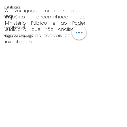
Estatística
A investigação foi finalizada e o 
inquérito encaminhado ao 
IBGE
Ministério Público e ao Poder 
Internacional
Judiciário, que irão analisar as 
medidas legais cabíveis contra o 
vagas de emprego
investigado.
acidentes
Fonte: PCMG
Minas gerais
Futebol
Minas Gerais
bombeiros
artigo
TRT
divulgação
Posts Relacionados
Ver tudo
FADIVA
agro
OAB Varginha