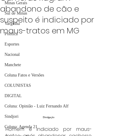
Minas Gerais
abandono de cão e
Sul de Minas
suspeito é indiciado por
Varginha
maus-tratos em MG
Política
Esportes
Nacional
Manchete
Coluna Fatos e Versões
COLUNISTAS
DIGITAL
Coluna: Opinião - Luiz Fernando Alf
Sindjori
Divulgação
Coluna: Agenda 21
Homem é indiciado por maus-
tratos após abandonar cachorro 