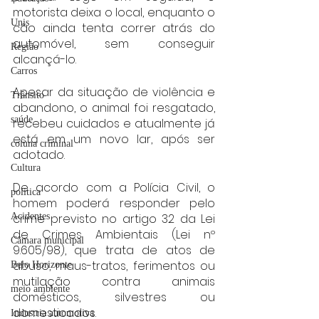
motorista deixa o local, enquanto o 
Unis
cão ainda tenta correr atrás do 
automóvel, sem conseguir 
Região
alcançá-lo.
Carros
Apesar da situação de violência e 
Trânsito
abandono, o animal foi resgatado, 
saúde
recebeu cuidados e atualmente já 
está em um novo lar, após ser 
coluna criminal
adotado.
Cultura
De acordo com a Polícia Civil, o 
politica
homem poderá responder pelo 
crime previsto no artigo 32 da Lei 
Acidentes
de Crimes Ambientais (Lei nº 
Câmara municipal
9.605/98), que trata de atos de 
abuso, maus-tratos, ferimentos ou 
Belo Horizonte
mutilação contra animais 
meio ambiente
domésticos, silvestres ou 
domesticados.
Industria automotiva