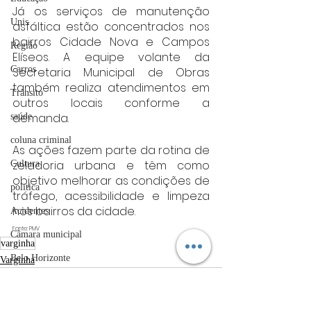
Já os serviços de manutenção 
Unis
asfáltica estão concentrados nos 
bairros Cidade Nova e Campos 
Região
Elíseos. A equipe volante da 
Carros
Secretaria Municipal de Obras 
também realiza atendimentos em 
Trânsito
outros locais conforme a 
demanda.
saúde
coluna criminal
As ações fazem parte da rotina de 
zeladoria urbana e têm como 
Cultura
objetivo melhorar as condições de 
politica
tráfego, acessibilidade e limpeza 
nos bairros da cidade.
Acidentes
Fonte: PMV
Câmara municipal
varginha
Belo Horizonte
Varginha
meio ambiente
Industria automotiva