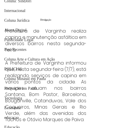
Coluna: SindJori
Internacional
Coluna Jurídica
Divulgação
Prefeitura de Varginha realiza 
Alerta Digital
capina e manutenção asfáltica em 
Publicidade Legal
diversos bairros nesta segunda-
feira.
Post Recentes
Coluna Arte e Cultura em Ação
A Prefeitura de Varginha informou 
que, nesta segunda-feira (7/7), está 
POLICIAL
realizando serviços de capina em 
Coluna Minasul em Pauta
vários pontos da cidade. As 
equipes atuam nos bairros 
Prevenção em Pauta
Santana, Bom Pastor, Barcelona, 
Tecnologia
Bouganville, Catanduvas, Vale dos 
Coqueiros, Minas Gerais e Rio 
Economia
Verde, além das avenidas dos 
educaçao
Tachos e Otávio Marques de Paiva.
Educação