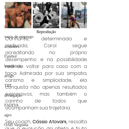
Estatística
IBGE
Internacional
Reprodução
vagas de emprego
Confiante, determinada e 
motivada, Carol segue 
acidentes
acreditando no próprio 
Futebol
desempenho e na possibilidade 
real de voltar para casa com a 
bombeiros
taça. Admirada por sua simpatia, 
artigo
carisma e simplicidade, ela 
TRT
conquista não apenas resultados 
expressivos, mas também o 
divulgação
carinho de todos que 
FADIVA
acompanham sua trajetória.
agro
Seu coach, 
Cássio Atovani,
 ressalta 
OAB Varginha
que a evolução da atleta é fruto 