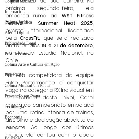
importantes de sua carreira. Na 
Coluna: SindJori
próxima segunda-feira, ela 
Internacional
embarca rumo ao 
WST Fitness 
Festival – Summer Heat 2025,
Coluna Jurídica
evento internacional licenciado 
Alerta Digital
pela 
CrossFit, 
que será realizado 
Publicidade Legal
entre os dias 
19 e 21 de dezembro,
no Parque Estadio Nacional, no 
Post Recentes
Chile.
Coluna Arte e Cultura em Ação
Primeira competidora da equipe 
POLICIAL
Pulse Performance a conquistar 
Coluna Minasul em Pauta
vaga na categoria RX Individual em 
Prevenção em Pauta
um torneio deste nível, Carol 
chega ao campeonato embalada 
Tecnologia
por uma rotina intensa de treinos, 
Economia
disciplina e dedicação absoluta ao 
esporte. Ao longo dos últimos 
educaçao
meses, ela contou com o apoio 
Educação