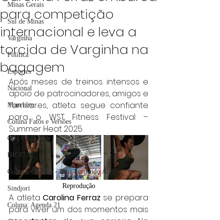
Minas Gerais
para competição
Sul de Minas
internacional e leva a
Varginha
torcida de Varginha na
Política
bagagem
Esportes
Após meses de treinos intensos e 
Nacional
apoio de patrocinadores, amigos e 
familiares, atleta segue confiante 
Manchete
para o WST Fitness Festival – 
Coluna Fatos e Versões
Summer Heat 2025.
COLUNISTAS
DIGITAL
Coluna: Opinião - Luiz Fernando Alf
Reprodução
Sindjori
A atleta 
Carolina Ferraz 
se prepara 
Coluna: Agenda 21
para viver um dos momentos mais 