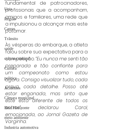
fundamental de patrocinadores, 
profissionais que a acompanham, 
Unis
amigos e familiares, uma rede que 
Região
a impulsionou a alcançar mais este 
Carros
patamar.
Trânsito
Às vésperas do embarque, a atleta 
saúde
falou sobre sua expectativa para a 
competição. 
“Eu nunca me senti tão 
coluna criminal
preparada e tão confiante para 
Cultura
um campeonato como estou 
politica
agora. Consigo visualizar tudo, cada 
prova, cada detalhe. Posso até 
Acidentes
estar enganada, mas sinto que 
Câmara municipal
este está diferente de todos os 
outros”, declarou Carol, 
Belo Horizonte
emocionada, ao Jornal Gazeta de 
meio ambiente
Varginha.
Industria automotiva