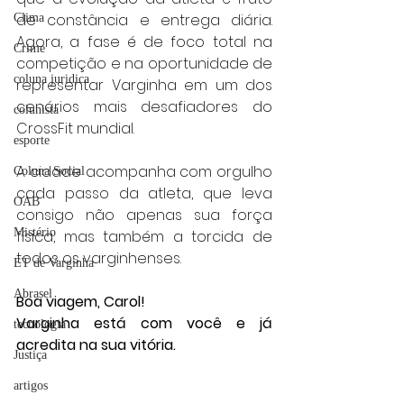
de constância e entrega diária. 
Clima
Agora, a fase é de foco total na 
Crime
competição e na oportunidade de 
coluna juridica
representar Varginha em um dos 
cenários mais desafiadores do 
colunista
CrossFit mundial. 
esporte
A cidade acompanha com orgulho 
Coluna Social
cada passo da atleta, que leva 
OAB
consigo não apenas sua força 
Mistério
física, mas também a torcida de 
todos os varginhenses.
ET de Varginha
Abrasel
Boa viagem, Carol!
Varginha está com você e já 
tecnologia
acredita na sua vitória.
Justiça
artigos