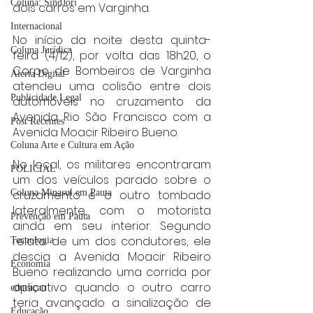
Coluna: SindJori
dois carros em Varginha.
Internacional
No início da noite desta quinta-
Coluna Jurídica
feira (4/12), por volta das 18h20, o 
Corpo de Bombeiros de Varginha 
Alerta Digital
atendeu uma colisão entre dois 
Publicidade Legal
automóveis no cruzamento da 
Avenida Rio São Francisco com a 
Post Recentes
Avenida Moacir Ribeiro Bueno.
Coluna Arte e Cultura em Ação
No local, os militares encontraram 
POLICIAL
um dos veículos parado sobre o 
cruzamento e o outro tombado 
Coluna Minasul em Pauta
lateralmente, com o motorista 
Prevenção em Pauta
ainda em seu interior. Segundo 
relato de um dos condutores, ele 
Tecnologia
descia a Avenida Moacir Ribeiro 
Economia
Bueno realizando uma corrida por 
aplicativo quando o outro carro 
educaçao
teria avançado a sinalização de 
Educação