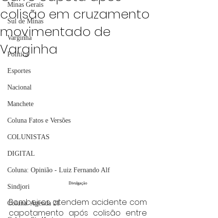
Minas Gerais
colisão em cruzamento
Sul de Minas
movimentado de
Varginha
Varginha
Política
Esportes
Nacional
Manchete
Coluna Fatos e Versões
COLUNISTAS
DIGITAL
Coluna: Opinião - Luiz Fernando Alf
Divulgação
Sindjori
Bombeiros atendem acidente com 
Coluna: Agenda 21
capotamento após colisão entre 