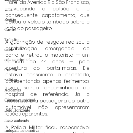
“Pare” da Avenida Rio São Francisco, 
provocando a colisão e o 
Unis
consequente capotamento, que 
Região
deixou o veículo tombado sobre o 
lado do passageiro.
Carros
Trânsito
A guarnição de resgate realizou a 
estabilização emergencial do 
saúde
carro e retirou o motorista — um 
coluna criminal
homem de 44 anos — pela 
abertura do porta-malas. Ele 
Cultura
estava consciente e orientado, 
apresentando apenas ferimentos 
politica
leves, sendo encaminhado ao 
Acidentes
hospital de referência. Já o 
motorista e a passageira do outro 
Câmara municipal
automóvel não apresentaram 
Belo Horizonte
lesões aparentes.
meio ambiente
A Polícia Militar ficou responsável 
Industria automotiva