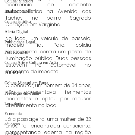
Coluna: SindJori
ocorrência de acidente 
automobilístico na Avenida dos 
Internacional
Tachos, no bairro Sagrado 
Coluna Jurídica
Coração, em Varginha.
Alerta Digital
No local, um veículo de passeio, 
Publicidade Legal
modelo Fiat Palio, colidiu 
frontalmente contra um poste de 
Post Recentes
iluminação pública. Duas pessoas 
Coluna Arte e Cultura em Ação
estavam no automóvel no 
momento do impacto.
POLICIAL
Coluna Minasul em Pauta
O condutor, um homem de 64 anos, 
não apresentava ferimentos 
Prevenção em Pauta
aparentes e optou por recusar 
Tecnologia
atendimento no local.
Economia
Já a passageira, uma mulher de 32 
educaçao
anos, foi encontrada consciente, 
apresentando edema na região 
Educação