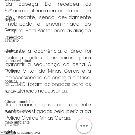
da cabeça. Ela recebeu os 
primeiros atendimentos da equipe 
Unis
de resgate, sendo devidamente 
Região
imobilizada e encaminhada ao 
Hospital Bom Pastor para avaliação 
Carros
médica.
Trânsito
Durante a ocorrência, a área foi 
saúde
isolada pelos bombeiros para 
coluna criminal
garantir a segurança da cena. A 
Polícia Militar de Minas Gerais e a 
Cultura
concessionária de energia elétrica, 
politica
a CEMIG, foram acionadas para as 
providências necessárias.
Acidentes
Câmara municipal
As circunstâncias do acidente 
serão investigadas pela perícia da 
Belo Horizonte
Polícia Civil de Minas Gerais.
meio ambiente
Fonte: CBMG
varginha
Industria automotiva