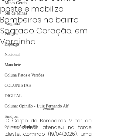
Minas Gerais
poste e mobiliza
Sul de Minas
Bombeiros no bairro
Varginha
Sagrado Coração, em
Política
Varginha
Esportes
Nacional
Manchete
Coluna Fatos e Versões
COLUNISTAS
DIGITAL
Coluna: Opinião - Luiz Fernando Alf
Divulgação
Sindjori
O Corpo de Bombeiros Militar de 
Minas Gerais atendeu, na tarde 
Coluna: Agenda 21
deste domingo (19/04/2026), uma 