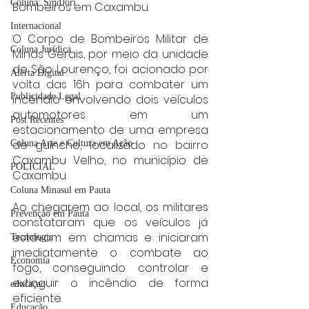
Coluna: SindJori
Bombeiros em Caxambu.
Internacional
O Corpo de Bombeiros Militar de 
Coluna Jurídica
Minas Gerais, por meio da unidade 
de São Lourenço, foi acionado por 
Alerta Digital
volta das 16h para combater um 
Publicidade Legal
incêndio envolvendo dois veículos 
automotores em um 
Post Recentes
estacionamento de uma empresa 
de guincho, localizado no bairro 
Coluna Arte e Cultura em Ação
Caxambu Velho, no município de 
POLICIAL
Caxambu.
Coluna Minasul em Pauta
Ao chegarem ao local, os militares 
Prevenção em Pauta
constataram que os veículos já 
estavam em chamas e iniciaram 
Tecnologia
imediatamente o combate ao 
Economia
fogo, conseguindo controlar e 
extinguir o incêndio de forma 
educaçao
eficiente.
Educação