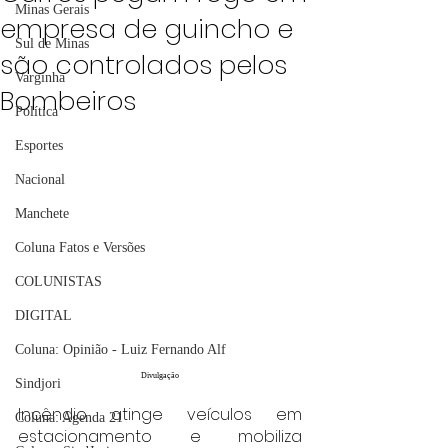
Minas Gerais
empresa de guincho e
Sul de Minas
são controlados pelos
Varginha
Bombeiros
Política
Esportes
Nacional
Manchete
Coluna Fatos e Versões
COLUNISTAS
DIGITAL
Coluna: Opinião - Luiz Fernando Alf
Divulgação
Sindjori
Incêndio atinge veículos em 
Coluna: Agenda 21
estacionamento e mobiliza 