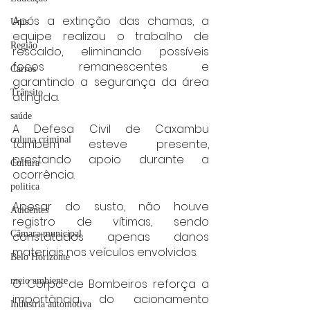
Após a extinção das chamas, a 
Unis
equipe realizou o trabalho de 
Região
rescaldo, eliminando possíveis 
focos remanescentes e 
Carros
garantindo a segurança da área 
Trânsito
atingida.
saúde
A Defesa Civil de Caxambu 
coluna criminal
também esteve presente, 
prestando apoio durante a 
Cultura
ocorrência.
politica
Apesar do susto, não houve 
Acidentes
registro de vítimas, sendo 
Câmara municipal
constatados apenas danos 
materiais nos veículos envolvidos.
Belo Horizonte
meio ambiente
O Corpo de Bombeiros reforça a 
importância do acionamento 
Industria automotiva