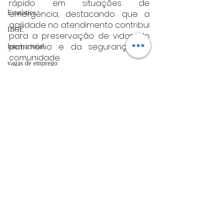
rápido em situações de 
emergência, destacando que a 
Estatística
agilidade no atendimento contribui 
IBGE
para a preservação de vidas, do 
patrimônio e da segurança da 
Internacional
comunidade.
vagas de emprego
Fonte:CBMG
acidentes
sul de minas
Sul de Minas
Futebol
bombeiros
artigo
TRT
Posts Relacionados
Ver tudo
divulgação
FADIVA
agro
OAB Varginha