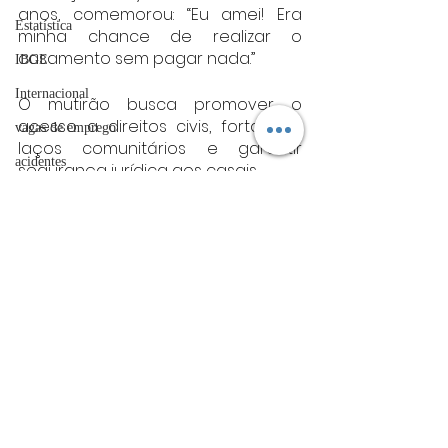
anos, comemorou: “Eu amei! Era 
Estatística
minha chance de realizar o 
casamento sem pagar nada.”
IBGE
Internacional
O mutirão busca promover o 
acesso a direitos civis, fortalecer 
vagas de emprego
laços comunitários e garantir 
acidentes
segurança jurídica aos casais.
Fonte:TJMG
Futebol
minas gerais
bombeiros
Minas Gerais
artigo
TRT
divulgação
Posts Relacionados
Ver tudo
FADIVA
agro
OAB Varginha