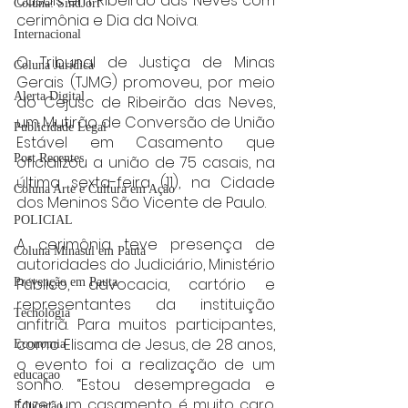
casais em Ribeirão das Neves com 
Coluna: SindJori
cerimônia e Dia da Noiva.
Internacional
O Tribunal de Justiça de Minas 
Coluna Jurídica
Gerais (TJMG) promoveu, por meio 
Alerta Digital
do Cejusc de Ribeirão das Neves, 
um Mutirão de Conversão de União 
Publicidade Legal
Estável em Casamento que 
Post Recentes
oficializou a união de 75 casais, na 
última sexta-feira (11), na Cidade 
Coluna Arte e Cultura em Ação
dos Meninos São Vicente de Paulo.
POLICIAL
A cerimônia teve presença de 
Coluna Minasul em Pauta
autoridades do Judiciário, Ministério 
Público, advocacia, cartório e 
Prevenção em Pauta
representantes da instituição 
Tecnologia
anfitriã. Para muitos participantes, 
como Elisama de Jesus, de 28 anos, 
Economia
o evento foi a realização de um 
educaçao
sonho. “Estou desempregada e 
fazer um casamento é muito caro. 
Educação