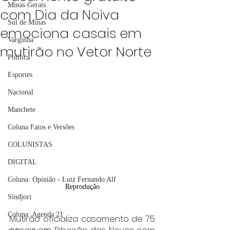
Minas Gerais
com Dia da Noiva
Sul de Minas
emociona casais em
Varginha
mutirão no Vetor Norte
Política
Esportes
Nacional
Manchete
Coluna Fatos e Versões
COLUNISTAS
DIGITAL
Coluna: Opinião - Luiz Fernando Alf
Reprodução
Sindjori
Coluna: Agenda 21
Mutirão oficializa casamento de 75 