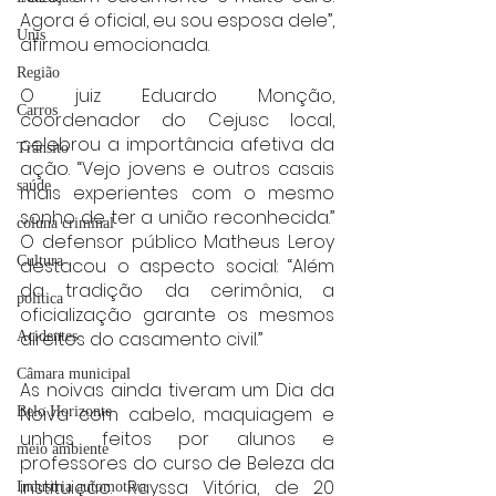
Agora é oficial, eu sou esposa dele”, 
Unis
afirmou emocionada.
Região
O juiz Eduardo Monção, 
Carros
coordenador do Cejusc local, 
celebrou a importância afetiva da 
Trânsito
ação. “Vejo jovens e outros casais 
saúde
mais experientes com o mesmo 
sonho de ter a união reconhecida.” 
coluna criminal
O defensor público Matheus Leroy 
Cultura
destacou o aspecto social: “Além 
da tradição da cerimônia, a 
politica
oficialização garante os mesmos 
direitos do casamento civil.”
Acidentes
Câmara municipal
As noivas ainda tiveram um Dia da 
Noiva com cabelo, maquiagem e 
Belo Horizonte
unhas feitos por alunos e 
meio ambiente
professores do curso de Beleza da 
instituição. Rayssa Vitória, de 20 
Industria automotiva