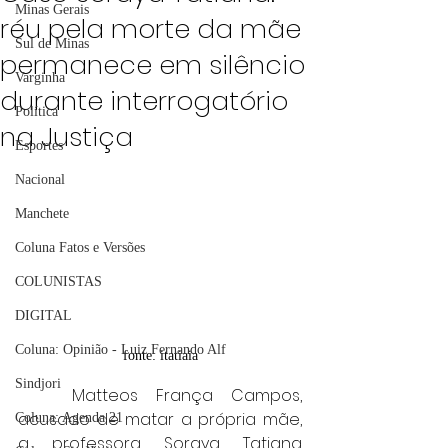
Minas Gerais
réu pela morte da mãe
Sul de Minas
permanece em silêncio
Varginha
durante interrogatório
Política
na Justiça
Esportes
Nacional
Manchete
Coluna Fatos e Versões
COLUNISTAS
DIGITAL
Coluna: Opinião - Luiz Fernando Alf
fonte: itatiaia
Sindjori
	Matteos França Campos, 
acusado de matar a própria mãe, 
Coluna: Agenda 21
a professora Soraya Tatiana 