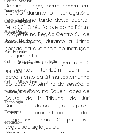
Coluna: SindJori
Bonfim França, permaneceu em 
Internacional
silêncio durante o interrogatório 
realizado na tarde desta quarta-
Coluna Jurídica
feira (10). O réu foi ouvido no Fórum 
Alerta Digital
Lafayette, na Região Centro-Sul de 
Belo Horizonte, durante a última 
Publicidade Legal
sessão da audiência de instrução 
Post Recentes
e julgamento.
	A audiência começou às 15h10 
Coluna Arte e Cultura em Ação
e contou também com o 
POLICIAL
depoimento da última testemunha 
Coluna Minasul em Pauta
do caso. Ao término da sessão, a 
juíza Ana Carolina Rauen Lopes de 
Prevenção em Pauta
Souza, do 1º Tribunal do Júri 
Tecnologia
Sumariante da capital, abriu prazo 
para apresentação das 
Economia
alegações finais. O processo 
educaçao
segue sob sigilo judicial.
Educação