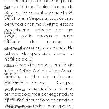
	Relembre o casoO corpo de 
Soraya Tatiana Bonfim França, de 
Unis
56 anos, foi encontrado no dia 20 
Região
de julho, em Vespasiano, após uma 
denúncia anônima. A vítima estava 
Carros
parcialmente coberta por um 
Trânsito
lençol, vestia apenas a parte 
superior das roupas e 
saúde
apresentava sinais de violência. Ela 
coluna criminal
estava desaparecida desde a 
Cultura
noite do dia 18.
	Cinco dias depois, em 25 de 
politica
julho, a Polícia Civil de Minas Gerais 
Acidentes
prendeu o filho da professora. 
Matteos França Campos 
Câmara municipal
confessou o homicídio e afirmou 
Belo Horizonte
ter matado a mãe por esganadura 
meio ambiente
após uma discussão relacionada a 
dívidas acumuladas com apostas 
Industria automotiva