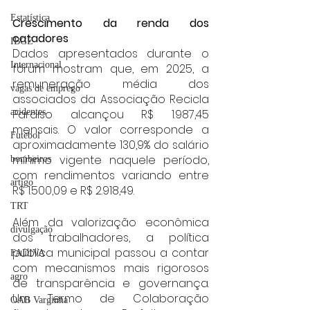
Estatística
Crescimento da renda dos 
catadores
IBGE
Dados apresentados durante o 
Internacional
fórum mostram que, em 2025, a 
remuneração média dos 
vagas de emprego
associados da Associação Recicla 
Paraíso alcançou R$ 1.987,45 
acidentes
mensais. O valor corresponde a 
Futebol
aproximadamente 130,9% do salário 
mínimo vigente naquele período, 
bombeiros
com rendimentos variando entre 
artigo
R$ 1.500,09 e R$ 2.918,49.
TRT
Além da valorização econômica 
divulgação
dos trabalhadores, a política 
pública municipal passou a contar 
FADIVA
com mecanismos mais rigorosos 
agro
de transparência e governança. 
Um Termo de Colaboração 
OAB Varginha