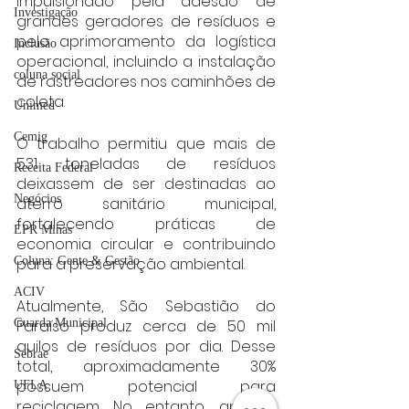
impulsionado pela adesão de 
Investigação
grandes geradores de resíduos e 
pelo aprimoramento da logística 
Inclusão
operacional, incluindo a instalação 
coluna social
de rastreadores nos caminhões de 
coleta.
Unimed
Cemig
O trabalho permitiu que mais de 
531 toneladas de resíduos 
Receita Federal
deixassem de ser destinadas ao 
Negócios
aterro sanitário municipal, 
fortalecendo práticas de 
EPR Minas
economia circular e contribuindo 
para a preservação ambiental.
Coluna: Gente & Gestão
ACIV
Atualmente, São Sebastião do 
Paraíso produz cerca de 50 mil 
Guarda Municipal
quilos de resíduos por dia. Desse 
Sebrae
total, aproximadamente 30% 
possuem potencial para 
UFLA
reciclagem. No entanto, apenas 