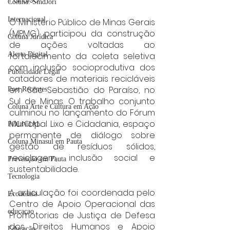
Coluna: SindJori
Internacional
O Ministério Público de Minas Gerais 
(MPMG) participou da construção 
Coluna Jurídica
de ações voltadas ao 
fortalecimento da coleta seletiva 
Alerta Digital
com inclusão socioprodutiva dos 
Publicidade Legal
catadores de materiais recicláveis 
em São Sebastião do Paraíso, no 
Post Recentes
Sul de Minas. O trabalho conjunto 
Coluna Arte e Cultura em Ação
culminou no lançamento do Fórum 
Municipal Lixo e Cidadania, espaço 
POLICIAL
permanente de diálogo sobre 
Coluna Minasul em Pauta
gestão de resíduos sólidos, 
reciclagem, inclusão social e 
Prevenção em Pauta
sustentabilidade.
Tecnologia
A articulação foi coordenada pelo 
Economia
Centro de Apoio Operacional das 
educaçao
Promotorias de Justiça de Defesa 
dos Direitos Humanos e Apoio 
Educação