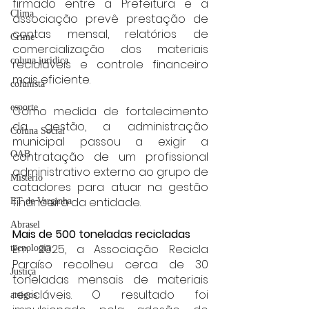
firmado entre a Prefeitura e a 
Clima
associação prevê prestação de 
contas mensal, relatórios de 
Crime
comercialização dos materiais 
coluna juridica
recicláveis e controle financeiro 
mais eficiente.
colunista
esporte
Como medida de fortalecimento 
da gestão, a administração 
Coluna Social
municipal passou a exigir a 
contratação de um profissional 
OAB
administrativo externo ao grupo de 
Mistério
catadores para atuar na gestão 
financeira da entidade.
ET de Varginha
Abrasel
Mais de 500 toneladas recicladas
Em 2025, a Associação Recicla 
tecnologia
Paraíso recolheu cerca de 30 
Justiça
toneladas mensais de materiais 
recicláveis. O resultado foi 
artigos