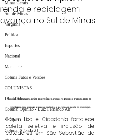
Minas Gerais
renda e reciclagem
Sul de Minas
avança no Sul de Minas
Varginha
Política
Esportes
Nacional
Manchete
Coluna Fatos e Versões
COLUNISTAS
DIGITAL
Divulgação/Iniciativa reúne poder público, Ministério Público e trabalhadores da 
reciclagem para ampliar a sustentabilidade e a geração de renda no município.
Coluna: Opinião - Luiz Fernando Alf
Fórum Lixo e Cidadania fortalece 
Sindjori
coleta seletiva e inclusão de 
Coluna: Agenda 21
catadores em São Sebastião do 
Paraíso.