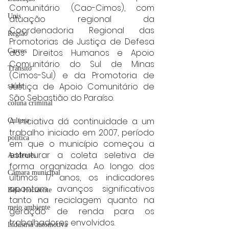
Comunitário (Cao-Cimos), com 
Unis
atuação regional da 
Coordenadoria Regional das 
Região
Promotorias de Justiça de Defesa 
dos Direitos Humanos e Apoio 
Carros
Comunitário do Sul de Minas 
Trânsito
(Cimos-Sul) e da Promotoria de 
Justiça de Apoio Comunitário de 
saúde
São Sebastião do Paraíso.
coluna criminal
A iniciativa dá continuidade a um 
Cultura
trabalho iniciado em 2007, período 
politica
em que o município começou a 
estruturar a coleta seletiva de 
Acidentes
forma organizada. Ao longo dos 
Câmara municipal
últimos 17 anos, os indicadores 
apontam avanços significativos 
Belo Horizonte
tanto na reciclagem quanto na 
meio ambiente
geração de renda para os 
trabalhadores envolvidos.
Industria automotiva