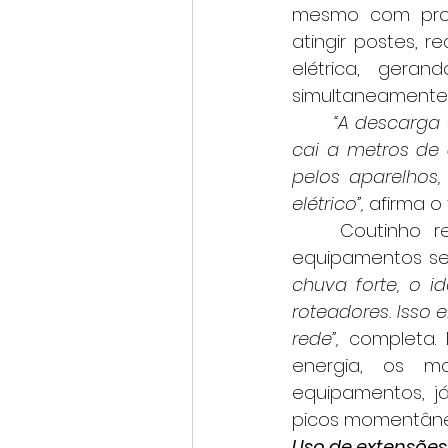
mesmo com prote
atingir postes, 
elétrica, gera
simultaneamente
	“A descarga atmosférica não precisa atingir diretamente a casa. Um raio que 
cai a metros de 
pelos aparelhos,
elétrico”, 
afirma o 
	Coutinho reforça que a medida preventiva mais eficaz é desconectar 
equipamentos sen
chuva forte, o i
roteadores. Isso e
rede”,
 completa.
energia, os m
equipamentos, j
picos momentâne
Uso de extensõe