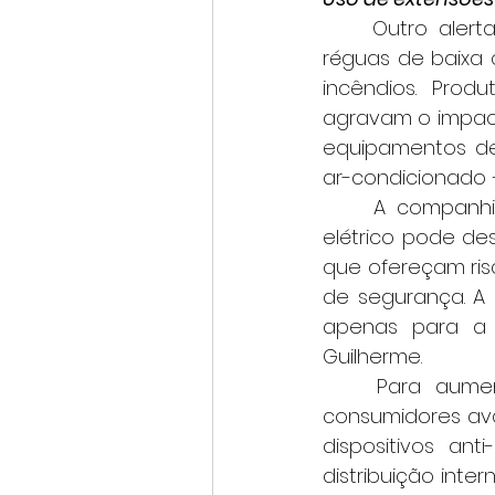
	Outro alerta da Cemig é para o uso indevido de extensões, benjamins e 
réguas de baixa 
incêndios. Prod
agravam o impact
equipamentos de
ar-condicionado 
	A companhia explica ainda que, durante tempestades, o próprio sistema 
elétrico pode de
que ofereçam ris
de segurança. A
apenas para a i
Guilherme.
	Para aumentar a proteção nas residências, a Cemig recomenda que 
consumidores aval
dispositivos an
distribuição inte