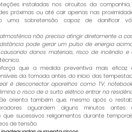
ções instaladas nos circuitos da companhia,
redes próximas ou até cair apenas nas proximidade
ndo uma sobretensão capaz de danificar vári
.
distância pode gerar um pulso de energia acima
 causando danos materiais, risco de incêndio e
técnico.
síveis da tomada antes do início das tempestad
deal é desconectar aparelhos como TV, notebook
limina o risco de o surto elétrico entrar na residên
 Ele orienta também que, mesmo após o restab
oradores aguardem alguns minutos antes d
á que sucessivos religamentos durante temporai
os de tensão.
s inadequadas aumenta riscos