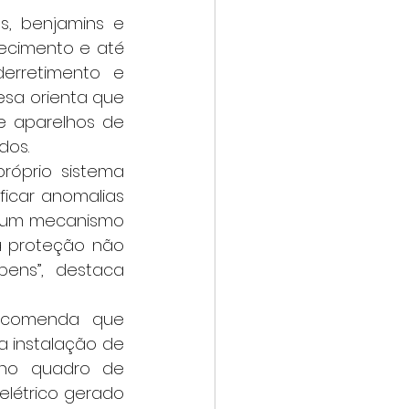
cimento e até 
erretimento e 
sa orienta que 
 aparelhos de 
dos.
icar anomalias 
é um mecanismo 
 proteção não 
ens”, destaca 
a instalação de 
 no quadro de 
elétrico gerado 