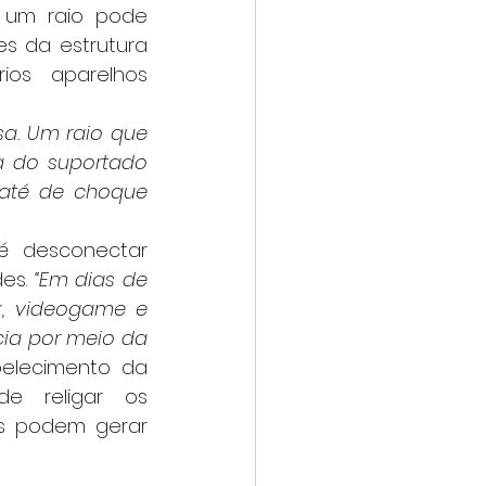
 um raio pode 
s da estrutura 
os aparelhos 
 do suportado 
 até de choque 
es.
 “Em dias de 
, videogame e 
cia por meio da 
elecimento da 
e religar os 
s podem gerar 