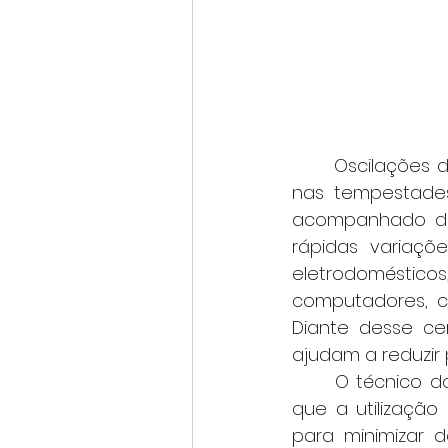
	Oscilações de energia e descargas atmosféricas tornam-se mais frequentes 
nas tempestades 
acompanhado de c
rápidas variaç
eletrodoméstico
computadores, co
Diante desse ce
ajudam a reduzir 
	O técnico do Sistema Elétrico da Cemig, Guilherme Braga Coutinho, destaca 
que a utilização
para minimizar d