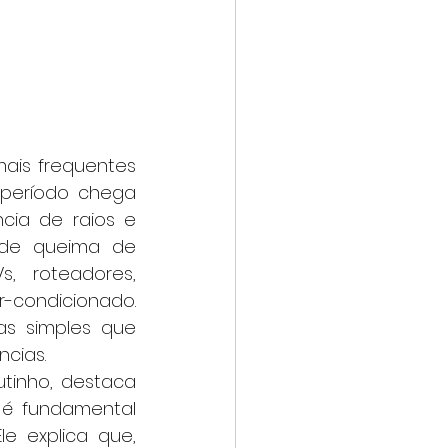
 período chega 
ia de raios e 
 de queima de 
, roteadores, 
condicionado. 	
s simples que 
ncias.
 é fundamental 
e explica que, 