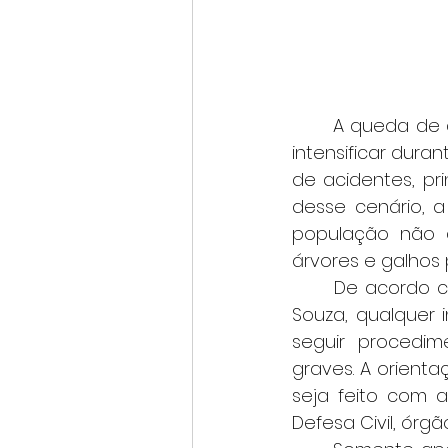
	A queda de árvores e galhos sobre ruas, calçadas e vias públicas tende a se 
intensificar dura
de acidentes, pr
desse cenário, a
população não d
árvores e galhos 
	De acordo com a engenheira de Meio Ambiente da Cemig, Marina Moura de 
Souza, qualquer 
seguir procedime
graves. A orienta
seja feito com a
Defesa Civil, órg