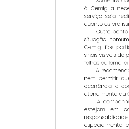
	Somente após a avaliação técnica dessas equipes é que pode ser solicitada 
à Cemig a neces
serviço seja re
quanto os profiss
	Outro ponto que exige atenção redobrada são os cabos elétricos rompidos, 
situação comum
Cemig, fios pa
sinais visíveis d
folhas ou lama, di
	A recomendação é clara: ninguém deve tocar ou se aproximar de fios caídos, 
nem permitir qu
ocorrência, o co
atendimento da C
	A companhia esclarece ainda que realiza podas apenas em árvores que 
estejam em con
responsabilidad
especialmente e