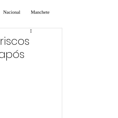
Nacional
Manchete
ernando Alf
Sindjori
riscos
 após
ta Digital
ducaçao
Educação