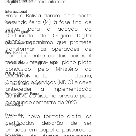
agilizar comércio bilateral.
Coluna: SindJori
Internacional
Brasil e Bolívia deram início, nesta 
segunda-feira (14), à fase final de 
Coluna Jurídica
testes para a adoção do 
Alerta Digital
Certificado de Origem Digital 
(COD), mecanismo que promete 
Publicidade Legal
transformar as operações de 
Post Recentes
comércio entre os dois países. A 
medida integra um plano-piloto 
Coluna Arte e Cultura em Ação
conduzido pelo Ministério do 
POLICIAL
Desenvolvimento, Indústria, 
Comércio e Serviços (MDIC) e deve 
Coluna Minasul em Pauta
anteceder a implementação 
Prevenção em Pauta
definitiva do sistema, prevista para 
o segundo semestre de 2025.
Tecnologia
Economia
Com o novo formato digital, os 
certificados deixarão de ser 
educaçao
emitidos em papel e passarão a 
Educação