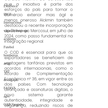
que a iniciativa é parte dos 
Estatística
esforços do país para tornar o 
comércio exterior mais ágil e 
IBGE
menos oneroso. Alckmin também 
Internacional
destacou a recente incorporação 
da Bolívia ao Mercosul, em julho de 
vagas de emprego
2024, como passo fundamental na 
acidentes
integração regional.
Futebol
O COD é essencial para que os 
bombeiros
exportadores se beneficiem de 
vantagens tarifárias previstas em 
artigo
acordos internacionais, como o 
TRT
Acordo de Complementação 
Econômica nº 36, em vigor entre os 
divulgação
dois países. Com tecnologia 
FADIVA
avançada e assinaturas digitais, o 
novo sistema garante 
agro
autenticidade, integridade e 
segurança, reduzindo riscos de 
OAB Varginha