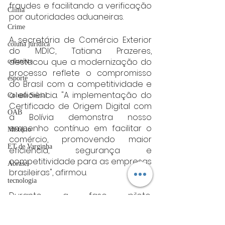
fraudes e facilitando a verificação 
Clima
por autoridades aduaneiras.
Crime
A secretária de Comércio Exterior 
coluna juridica
do MDIC, Tatiana Prazeres, 
destacou que a modernização do 
colunista
processo reflete o compromisso 
esporte
do Brasil com a competitividade e 
a eficiência. "A implementação do 
Coluna Social
Certificado de Origem Digital com 
OAB
a Bolívia demonstra nosso 
empenho contínuo em facilitar o 
Mistério
comércio, promovendo maior 
ET de Varginha
eficiência, segurança e 
competitividade para as empresas 
Abrasel
brasileiras", afirmou.
tecnologia
Durante a fase piloto, 
Justiça
exportadores e importadores dos 
artigos
dois países terão a oportunidade 