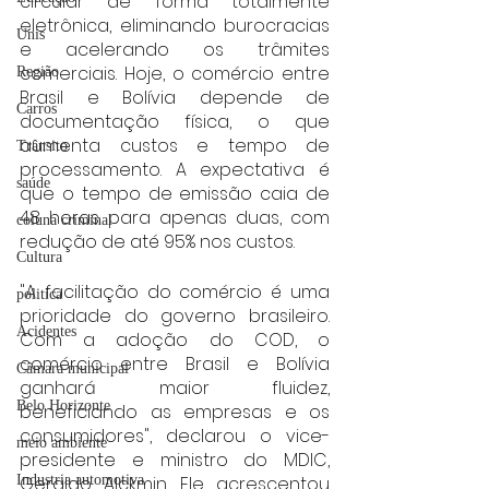
circular de forma totalmente 
eletrônica, eliminando burocracias 
Unis
e acelerando os trâmites 
comerciais. Hoje, o comércio entre 
Região
Brasil e Bolívia depende de 
Carros
documentação física, o que 
aumenta custos e tempo de 
Trânsito
processamento. A expectativa é 
saúde
que o tempo de emissão caia de 
48 horas para apenas duas, com 
coluna criminal
redução de até 95% nos custos.
Cultura
"A facilitação do comércio é uma 
politica
prioridade do governo brasileiro. 
Acidentes
Com a adoção do COD, o 
comércio entre Brasil e Bolívia 
Câmara municipal
ganhará maior fluidez, 
Belo Horizonte
beneficiando as empresas e os 
consumidores", declarou o vice-
meio ambiente
presidente e ministro do MDIC, 
Geraldo Alckmin. Ele acrescentou 
Industria automotiva