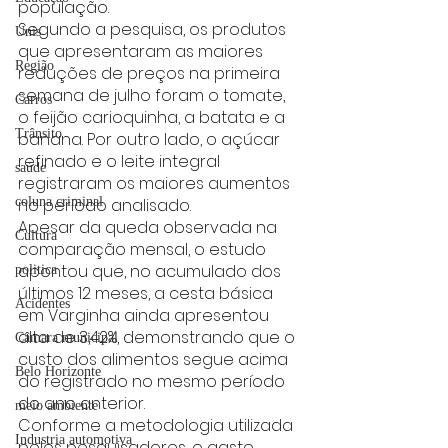
população.
Segundo a pesquisa, os produtos 
Unis
que apresentaram as maiores 
Região
reduções de preços na primeira 
semana de julho foram o tomate, 
Carros
o feijão carioquinha, a batata e a 
Trânsito
banana. Por outro lado, o açúcar 
refinado e o leite integral 
saúde
registraram os maiores aumentos 
coluna criminal
no período analisado.
Apesar da queda observada na 
Cultura
comparação mensal, o estudo 
apontou que, no acumulado dos 
politica
últimos 12 meses, a cesta básica 
Acidentes
em Varginha ainda apresentou 
alta de 3,42%, demonstrando que o 
Câmara municipal
custo dos alimentos segue acima 
Belo Horizonte
do registrado no mesmo período 
do ano anterior.
meio ambiente
Conforme a metodologia utilizada 
Industria automotiva
pelos pesquisadores, o gasto 