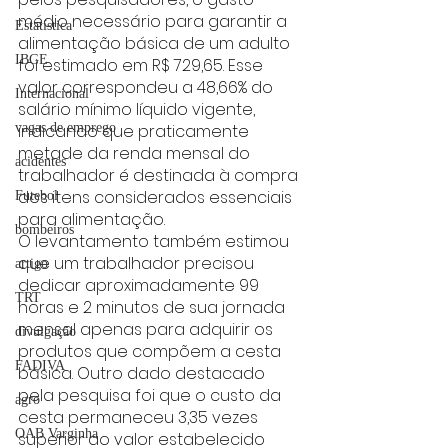
médio necessário para garantir a 
Estatística
alimentação básica de um adulto 
IBGE
foi estimado em R$ 729,65. Esse 
valor correspondeu a 48,66% do 
Internacional
salário mínimo líquido vigente, 
vagas de emprego
indicando que praticamente 
metade da renda mensal do 
acidentes
trabalhador é destinada à compra 
dos itens considerados essenciais 
Futebol
para alimentação.
bombeiros
O levantamento também estimou 
que um trabalhador precisou 
artigo
dedicar aproximadamente 99 
TRT
horas e 2 minutos de sua jornada 
mensal apenas para adquirir os 
divulgação
produtos que compõem a cesta 
FADIVA
básica. Outro dado destacado 
pela pesquisa foi que o custo da 
agro
cesta permaneceu 3,35 vezes 
OAB Varginha
superior ao valor estabelecido 