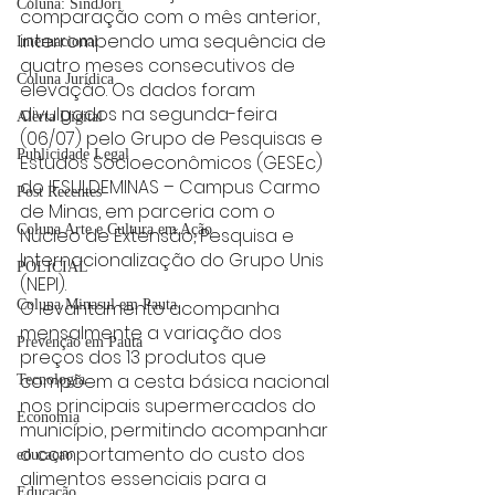
Coluna: SindJori
comparação com o mês anterior, 
interrompendo uma sequência de 
Internacional
quatro meses consecutivos de 
Coluna Jurídica
elevação. Os dados foram 
divulgados na segunda-feira 
Alerta Digital
(06/07) pelo Grupo de Pesquisas e 
Publicidade Legal
Estudos Socioeconômicos (GESEc) 
do IFSULDEMINAS – Campus Carmo 
Post Recentes
de Minas, em parceria com o 
Coluna Arte e Cultura em Ação
Núcleo de Extensão, Pesquisa e 
Internacionalização do Grupo Unis 
POLICIAL
(NEPI).
Coluna Minasul em Pauta
O levantamento acompanha 
mensalmente a variação dos 
Prevenção em Pauta
preços dos 13 produtos que 
compõem a cesta básica nacional 
Tecnologia
nos principais supermercados do 
Economia
município, permitindo acompanhar 
o comportamento do custo dos 
educaçao
alimentos essenciais para a 
Educação