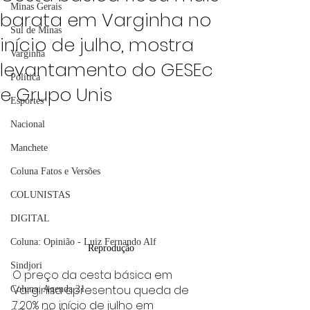
Minas Gerais
barata em Varginha no
Sul de Minas
início de julho, mostra
Varginha
levantamento do GESEc
Política
e Grupo Unis
Esportes
Nacional
Manchete
Coluna Fatos e Versões
COLUNISTAS
DIGITAL
Coluna: Opinião - Luiz Fernando Alf
Reprodução
Sindjori
O preço da cesta básica em 
Varginha apresentou queda de 
Coluna: Agenda 21
7,20% no início de julho em 