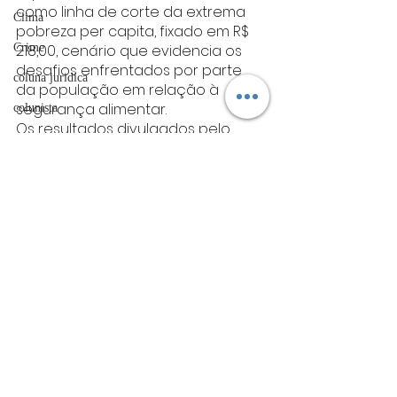
como linha de corte da extrema 
Clima
pobreza per capita, fixado em R$ 
Crime
218,00, cenário que evidencia os 
desafios enfrentados por parte 
coluna juridica
da população em relação à 
segurança alimentar.
colunista
Os resultados divulgados pelo 
esporte
GESEc e pelo NEPI reforçam a 
importância do acompanhamento 
Coluna Social
periódico dos preços dos 
OAB
alimentos, permitindo avaliar o 
comportamento do mercado e 
Mistério
seus impactos sobre o orçamento 
ET de Varginha
das famílias varginhenses.
varginha
Economia
Unis
estatística
Abrasel
Unis
tecnologia
Economia
Varginha
Justiça
artigos