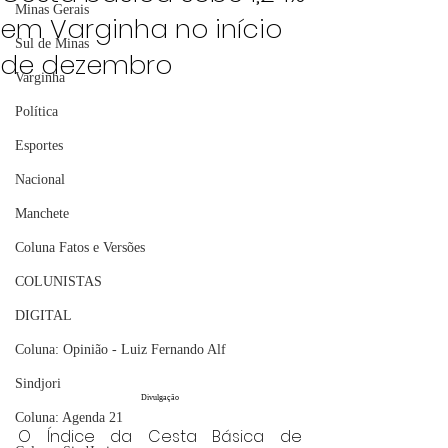
Minas Gerais
em Varginha no início
Sul de Minas
de dezembro
Varginha
Política
Esportes
Nacional
Manchete
Coluna Fatos e Versões
COLUNISTAS
DIGITAL
Coluna: Opinião - Luiz Fernando Alf
Sindjori
Divulgação
Coluna: Agenda 21
O Índice da Cesta Básica de 