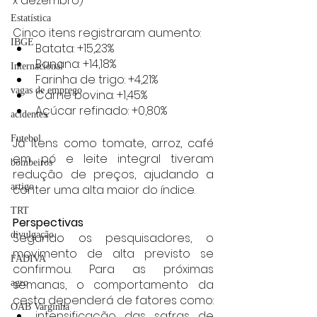
x dezembro)
Estatística
Cinco itens registraram aumento:
IBGE
Batata: +15,23%
Banana: +14,18%
Internacional
Farinha de trigo: +4,21%
vagas de emprego
Carne bovina: +1,45%
Açúcar refinado: +0,80%
acidentes
Futebol
Já itens como tomate, arroz, café 
em pó e leite integral tiveram 
bombeiros
redução de preços, ajudando a 
artigo
conter uma alta maior do índice.
TRT
Perspectivas
divulgação
Segundo os pesquisadores, o 
movimento de alta previsto se 
FADIVA
confirmou. Para as próximas 
semanas, o comportamento da 
agro
cesta dependerá de fatores como:
OAB Varginha
intensificação das safras de 