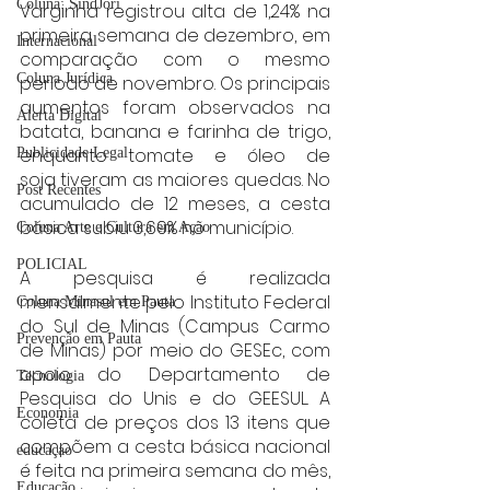
Coluna: SindJori
Varginha registrou alta de 1,24% na 
primeira semana de dezembro, em 
Internacional
comparação com o mesmo 
Coluna Jurídica
período de novembro. Os principais 
aumentos foram observados na 
Alerta Digital
batata, banana e farinha de trigo, 
enquanto tomate e óleo de 
Publicidade Legal
soja tiveram as maiores quedas. No 
Post Recentes
acumulado de 12 meses, a cesta 
básica subiu 3,69% no município.
Coluna Arte e Cultura em Ação
POLICIAL
A pesquisa é realizada 
mensalmente pelo Instituto Federal 
Coluna Minasul em Pauta
do Sul de Minas (Campus Carmo 
Prevenção em Pauta
de Minas) por meio do GESEc, com 
apoio do Departamento de 
Tecnologia
Pesquisa do Unis e do GEESUL. A 
Economia
coleta de preços dos 13 itens que 
compõem a cesta básica nacional 
educaçao
é feita na primeira semana do mês, 
Educação