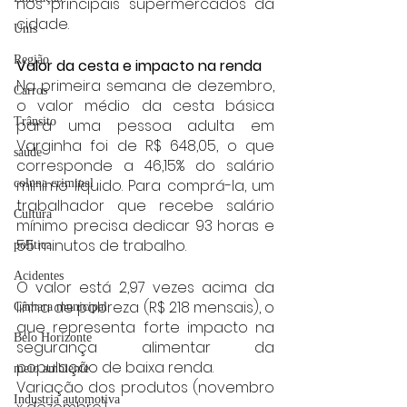
nos principais supermercados da 
cidade.
Unis
Região
Valor da cesta e impacto na renda
Na primeira semana de dezembro, 
Carros
o valor médio da cesta básica 
Trânsito
para uma pessoa adulta em 
Varginha foi de R$ 648,05, o que 
saúde
corresponde a 46,15% do salário 
mínimo líquido. Para comprá-la, um 
coluna criminal
trabalhador que recebe salário 
Cultura
mínimo precisa dedicar 93 horas e 
55 minutos de trabalho.
politica
Acidentes
O valor está 2,97 vezes acima da 
linha de pobreza (R$ 218 mensais), o 
Câmara municipal
que representa forte impacto na 
Belo Horizonte
segurança alimentar da 
população de baixa renda.
meio ambiente
Variação dos produtos (novembro 
Industria automotiva