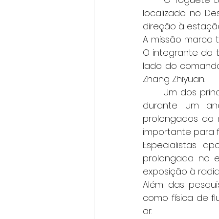
localizado no De
direção à estação
A missão marca t
O integrante da tr
lado do comandan
Zhang Zhiyuan.
	Um dos principais objetivos da missão será manter um astronauta em órbita 
durante um ano
prolongados da 
importante para f
Especialistas a
prolongada no e
exposição à radia
Além das pesqui
como física de fl
ar.