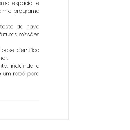
ama espacial e 
ram o programa 
este da nave 
uturas missões 
ase científica 
ar.
e, incluindo o 
 um robô para 