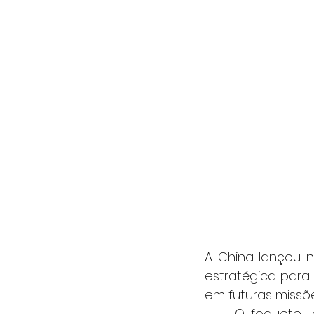
A China lançou n
estratégica para
em futuras missõe
	O foguete Longa Marcha 2F decolou do centro de lançamento de Jiuquan, 