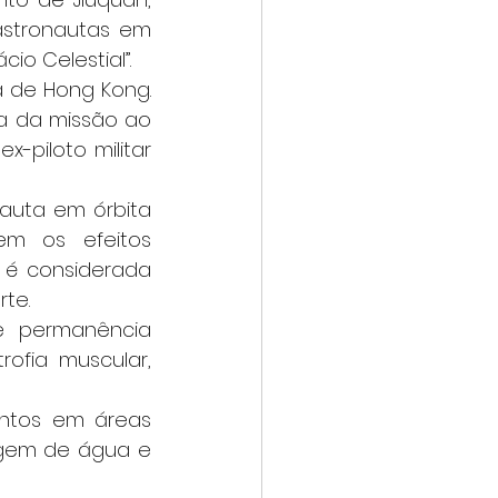
astronautas em 
io Celestial”.
 de Hong Kong. 
pa da missão ao 
piloto militar 
m os efeitos 
é considerada 
te.
e permanência 
fia muscular, 
ntos em áreas 
agem de água e 