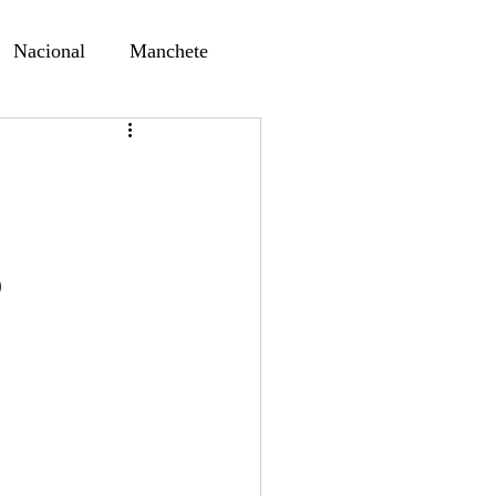
Nacional
Manchete
ernando Alf
Sindjori
ta Digital
o
ducaçao
Educação