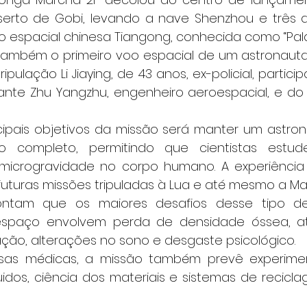
serto de Gobi, levando a nave Shenzhou e três 
 espacial chinesa Tiangong, conhecida como “Palác
ambém o primeiro voo espacial de um astronauta
ipulação Li Jiaying, de 43 anos, ex-policial, partici
te Zhu Yangzhu, engenheiro aeroespacial, e do ex-
 completo, permitindo que cientistas estude
microgravidade no corpo humano. A experiência 
uturas missões tripuladas à Lua e até mesmo a Mar
pontam que os maiores desafios desse tipo d
spaço envolvem perda de densidade óssea, atro
ção, alterações no sono e desgaste psicológico.
sas médicas, a missão também prevê experime
uidos, ciência dos materiais e sistemas de recicl