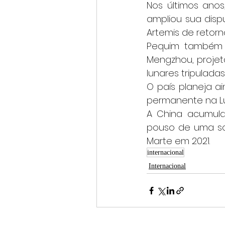
Nos últimos anos
ampliou sua disp
Artemis de retorn
Pequim também 
Mengzhou, projet
lunares tripuladas
O país planeja ai
permanente na Lu
A China acumula 
pouso de uma so
Marte em 2021.
internacional
Internacional