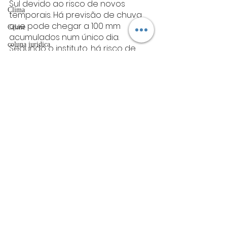
Sul devido ao risco de novos 
Clima
temporais. Há previsão de chuva 
que pode chegar a 100 mm 
Crime
acumulados num único dia.
coluna juridica
Segundo o instituto, há risco de 
corte de energia elétrica, estragos 
colunista
em plantações, queda de árvores 
esporte
e de alagamentos.
Coluna Social
O alerta é válido até o meio-dia de 
OAB
hoje (2).
Mistério
Fonte:Cnn
ET de Varginha
nacional
Nacional
Abrasel
tecnologia
Justiça
artigos
Posts Relacionados
Ver tudo