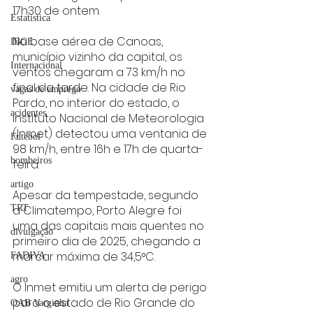
17h30 de ontem.
Estatística
Na base aérea de Canoas, 
IBGE
município vizinho da capital, os 
Internacional
ventos chegaram a 73 km/h no 
final da tarde. Na cidade de Rio 
vagas de emprego
Pardo, no interior do estado, o 
acidentes
Instituto Nacional de Meteorologia 
(Inmet) detectou uma ventania de 
Futebol
98 km/h, entre 16h e 17h de quarta-
bombeiros
feira.
artigo
Apesar da tempestade, segundo 
TRT
a Climatempo, Porto Alegre foi 
uma das capitais mais quentes no 
divulgação
primeiro dia de 2025, chegando a 
marcar máxima de 34,5°C.
FADIVA
agro
O Inmet emitiu um alerta de perigo 
para o estado de Rio Grande do 
OAB Varginha