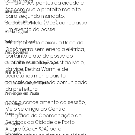
Coluna: SindJori
em diversos pontos da cidade e 
fez com que o prefeito reeleito 
Internacional
para segundo mandato, 
Coluna Jurídica
Sebastião Melo (MDB), cancelasse 
um evento da posse.
Alerta Digital
A tempestade deixou a Usina do 
Publicidade Legal
Gasômetro sem energia elétrica, 
Post Recentes
portanto o ato de posse do 
prefeito reeleito, Sebastião Melo, 
Coluna Arte e Cultura em Ação
da vice, Betina Worm, e de 
POLICIAL
secretários municipais foi 
cancelado, segundo comunicado 
Coluna Minasul em Pauta
da prefeitura.
Prevenção em Pauta
Após o cancelamento da sessão, 
Tecnologia
Melo se dirigiu ao Centro 
Economia
Integrado de Coordenação de 
Serviços da Cidade de Porto 
educaçao
Alegre (Ceic-POA) para 
Educação