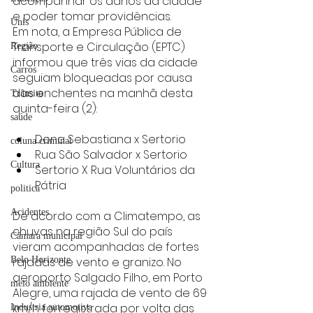
acompanhar os danos da cidade 
e poder tomar providências.
Unis
Em nota, a Empresa Pública de 
Transporte e Circulação (EPTC) 
Região
informou que três vias da cidade 
Carros
seguiam bloqueadas por causa 
das enchentes na manhã desta 
Trânsito
quinta-feira (2):
saúde
Dona Sebastiana x Sertorio
coluna criminal
Rua São Salvador x Sertorio
Cultura
Sertorio X Rua Voluntários da 
Pátria
politica
Acidentes
De acordo com a Climatempo, as 
chuvas na região Sul do país 
Câmara municipal
vieram acompanhadas de fortes 
Belo Horizonte
rajadas de vento e granizo. No 
aeroporto Salgado Filho, em Porto 
meio ambiente
Alegre, uma rajada de vento de 69 
km/h foi registrada por volta das 
Industria automotiva