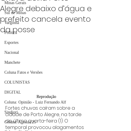
Minas Gerais
Alegre debaixo d’água e
Sul de Minas
prefeito cancela evento
Varginha
da posse
Política
Esportes
Nacional
Manchete
Coluna Fatos e Versões
COLUNISTAS
DIGITAL
Reprodução 
Coluna: Opinião - Luiz Fernando Alf
Fortes chuvas caíram sobre a 
Sindjori
cidade de Porto Alegre, na tarde 
da última quarta-feira (1). O 
Coluna: Agenda 21
temporal provocou alagamentos 