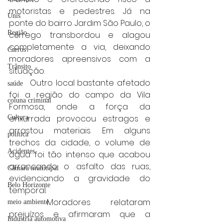
motoristas e pedestres. Já na 
Unis
ponte do bairro Jardim São Paulo, o 
Região
córrego transbordou e alagou 
completamente a via, deixando 
Carros
moradores apreensivos com a 
Trânsito
situação.
	Outro local bastante afetado 
saúde
foi a região do campo da Vila 
coluna criminal
Formosa, onde a força da 
enxurrada provocou estragos e 
Cultura
arrastou materiais. Em alguns 
politica
trechos da cidade, o volume de 
Acidentes
água foi tão intenso que acabou 
arrancando o asfalto das ruas, 
Câmara municipal
evidenciando a gravidade do 
Belo Horizonte
temporal.
	Moradores relataram 
meio ambiente
prejuízos e afirmaram que a 
Industria automotiva