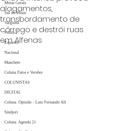
Minas Gerais
alagamentos,
Sul de Minas
transbordamento de
Varginha
córrego e destrói ruas
Política
em Alfenas
Esportes
Nacional
Manchete
Coluna Fatos e Versões
COLUNISTAS
DIGITAL
Coluna: Opinião - Luiz Fernando Alf
Sindjori
Coluna: Agenda 21