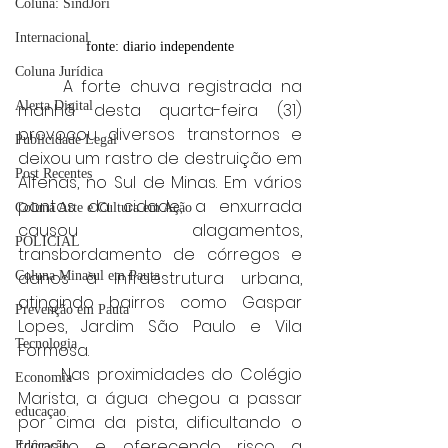
Coluna: SindJori
Internacional
fonte: diario independente
Coluna Jurídica
	A forte chuva registrada na 
Alerta Digital
manhã desta quarta-feira (31) 
provocou diversos transtornos e 
Publicidade Legal
deixou um rastro de destruição em 
Post Recentes
Alfenas, no Sul de Minas. Em vários 
pontos da cidade, a enxurrada 
Coluna Arte e Cultura em Ação
causou alagamentos, 
POLICIAL
transbordamento de córregos e 
danos à infraestrutura urbana, 
Coluna Minasul em Pauta
atingindo bairros como Gaspar 
Prevenção em Pauta
Lopes, Jardim São Paulo e Vila 
Tecnologia
Formosa.
	Nas proximidades do Colégio 
Economia
Marista, a água chegou a passar 
educaçao
por cima da pista, dificultando o 
trânsito e oferecendo risco a 
Educação