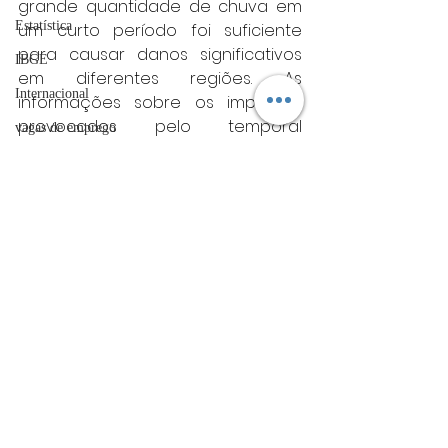
grande quantidade de chuva em 
Estatística
um curto período foi suficiente 
para causar danos significativos 
IBGE
em diferentes regiões. As 
Internacional
informações sobre os impactos 
provocados pelo temporal 
vagas de emprego
continuam sendo apuradas.
acidentes
sul de minas
Futebol
Sul de Minas
bombeiros
artigo
TRT
Posts Relacionados
Ver tudo
divulgação
FADIVA
agro
OAB Varginha