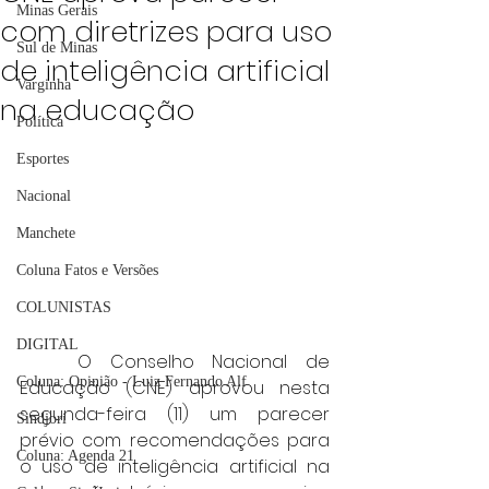
Minas Gerais
com diretrizes para uso
Sul de Minas
de inteligência artificial
Varginha
na educação
Política
Esportes
Nacional
Manchete
Coluna Fatos e Versões
COLUNISTAS
DIGITAL
	O Conselho Nacional de 
Coluna: Opinião - Luiz Fernando Alf
Educação (CNE) aprovou nesta 
segunda-feira (11) um parecer 
Sindjori
prévio com recomendações para 
Coluna: Agenda 21
o uso de inteligência artificial na 