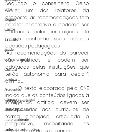
Segundo o conselheiro Celso 
Unis
Niskier, um dos relatores da 
proposta, as recomendações têm 
Região
caráter orientativo e poderão ser 
Carros
adotadas pelas instituições de 
ensino conforme suas próprias 
Trânsito
decisões pedagógicas.
saúde
“As recomendações do parecer 
são públicas e podem ser 
coluna criminal
adotadas pelas instituições, que 
Cultura
terão autonomia para decidir”, 
politica
afirmou.
	O texto elaborado pelo CNE 
Acidentes
indica que os conteúdos ligados à 
Câmara municipal
inteligência artificial devem ser 
incorporados aos currículos de 
Belo Horizonte
forma planejada, articulada e 
meio ambiente
progressiva, respeitando as 
Industria automotiva
diferentes etapas de ensino.