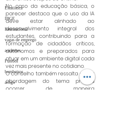
No caso da educação básica, o 
Estatística
parecer destaca que o uso da IA 
IBGE
deve estar alinhado ao 
desenvolvimento integral dos 
Internacional
estudantes, contribuindo para a 
vagas de emprego
formação de cidadãos críticos, 
autônomos e preparados para 
acidentes
atuar em um ambiente digital cada 
Futebol
vez mais presente no cotidiano.
bombeiros
O conselho também ressalta que a 
abordagem do tema precisa 
artigo
ocorrer de maneira 
TRT
contextualizada, promovendo 
integração entre diferentes áreas 
divulgação
do conhecimento.
FADIVA
nacional
agro
Nacional
OAB Varginha