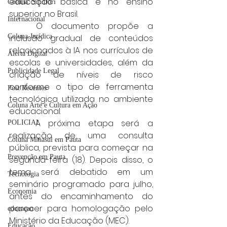
educação básica e no ensino 
Coluna: SindJori
superior no Brasil.
Internacional
	O documento propõe a 
Coluna Jurídica
inclusão gradual de conteúdos 
relacionados à IA nos currículos de 
Alerta Digital
escolas e universidades, além da 
Publicidade Legal
criação de níveis de risco 
conforme o tipo de ferramenta 
Post Recentes
tecnológica utilizada no ambiente 
Coluna Arte e Cultura em Ação
educacional.
	A próxima etapa será a 
POLICIAL
realização de uma consulta 
Coluna Minasul em Pauta
pública, prevista para começar na 
Prevenção em Pauta
segunda-feira (18). Depois disso, o 
tema será debatido em um 
Tecnologia
seminário programado para julho, 
Economia
antes do encaminhamento do 
parecer para homologação pelo 
educaçao
Ministério da Educação (MEC).
Educação