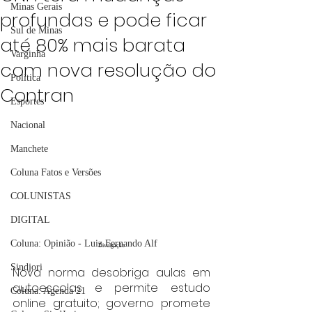
Minas Gerais
profundas e pode ficar
Sul de Minas
até 80% mais barata
Varginha
com nova resolução do
Política
Contran
Esportes
Nacional
Manchete
Coluna Fatos e Versões
COLUNISTAS
DIGITAL
Coluna: Opinião - Luiz Fernando Alf
Divulgação
Sindjori
Nova norma desobriga aulas em 
autoescolas e permite estudo 
Coluna: Agenda 21
online gratuito; governo promete 