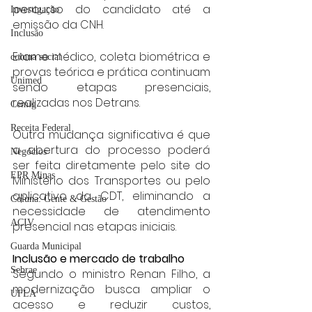
percurso do candidato até a 
Investigação
emissão da CNH.
Inclusão
Exame médico, coleta biométrica e 
coluna social
provas teórica e prática continuam 
Unimed
sendo etapas presenciais, 
realizadas nos Detrans.
Cemig
Receita Federal
Outra mudança significativa é que 
a abertura do processo poderá 
Negócios
ser feita diretamente pelo site do 
EPR Minas
Ministério dos Transportes ou pelo 
aplicativo da CDT, eliminando a 
Coluna: Gente & Gestão
necessidade de atendimento 
ACIV
presencial nas etapas iniciais.
Guarda Municipal
Inclusão e mercado de trabalho
Sebrae
Segundo o ministro Renan Filho, a 
modernização busca ampliar o 
UFLA
acesso e reduzir custos, 