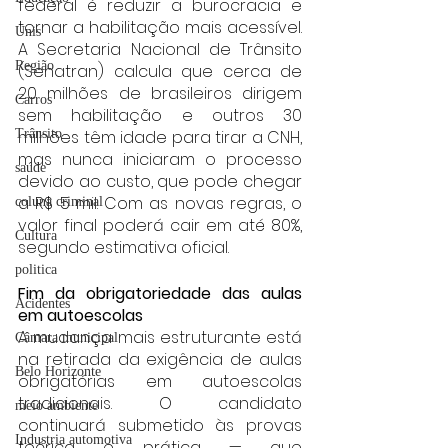
federal é reduzir a burocracia e 
tornar a habilitação mais acessível. 
Unis
A Secretaria Nacional de Trânsito 
Região
(Senatran) calcula que cerca de 
20 milhões de brasileiros dirigem 
Carros
sem habilitação e outros 30 
Trânsito
milhões têm idade para tirar a CNH, 
mas nunca iniciaram o processo 
saúde
devido ao custo, que pode chegar 
a R$ 5 mil. Com as novas regras, o 
coluna criminal
valor final poderá cair em até 80%, 
Cultura
segundo estimativa oficial.
politica
Fim da obrigatoriedade das aulas 
Acidentes
em autoescolas
A mudança mais estruturante está 
Câmara municipal
na retirada da exigência de aulas 
Belo Horizonte
obrigatórias em autoescolas 
tradicionais. O candidato 
meio ambiente
continuará submetido às provas 
Industria automotiva
teórica e prática — que 