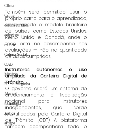
Clima
Também será permitido usar o 
Crime
próprio carro para o aprendizado, 
aproximando o modelo brasileiro 
coluna juridica
de países como Estados Unidos, 
colunista
Reino Unido e Canadá, onde o 
foco está no desempenho nas 
esporte
avaliações — não na quantidade 
Coluna Social
de aulas cumpridas.
OAB
Instrutores autônomos e uso 
Mistério
ampliado da Carteira Digital de 
Trânsito
ET de Varginha
O governo criará um sistema de 
Abrasel
credenciamento e fiscalização 
nacional para instrutores 
tecnologia
independentes, que serão 
identificados pela Carteira Digital 
Justiça
de Trânsito (CDT). A plataforma 
artigos
também acompanhará todo o 