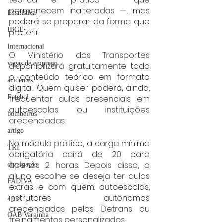
permanecem inalteradas —, mas 
Estatística
poderá se preparar da forma que 
IBGE
preferir.
Internacional
O Ministério dos Transportes 
vagas de emprego
disponibilizará gratuitamente todo 
o conteúdo teórico em formato 
acidentes
digital. Quem quiser poderá, ainda, 
Futebol
frequentar aulas presenciais em 
autoescolas ou instituições 
bombeiros
credenciadas.
artigo
No módulo prático, a carga mínima 
TRT
obrigatória cairá de 20 para 
apenas 2 horas. Depois disso, o 
divulgação
aluno escolhe se deseja ter aulas 
FADIVA
extras e com quem: autoescolas, 
instrutores autônomos 
agro
credenciados pelos Detrans ou 
OAB Varginha
treinamentos personalizados.