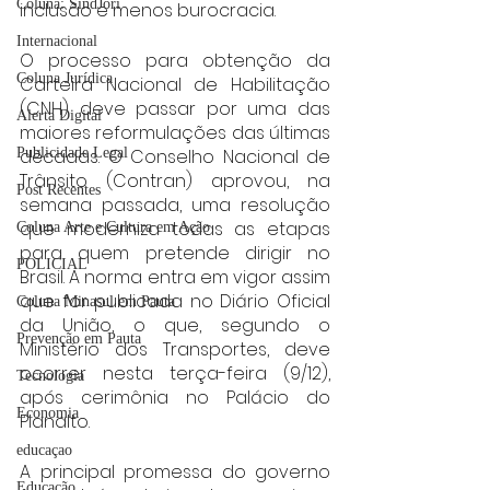
Coluna: SindJori
inclusão e menos burocracia.
Internacional
O processo para obtenção da 
Coluna Jurídica
Carteira Nacional de Habilitação 
(CNH) deve passar por uma das 
Alerta Digital
maiores reformulações das últimas 
Publicidade Legal
décadas. O Conselho Nacional de 
Trânsito (Contran) aprovou, na 
Post Recentes
semana passada, uma resolução 
que moderniza todas as etapas 
Coluna Arte e Cultura em Ação
para quem pretende dirigir no 
POLICIAL
Brasil. A norma entra em vigor assim 
que for publicada no Diário Oficial 
Coluna Minasul em Pauta
da União, o que, segundo o 
Prevenção em Pauta
Ministério dos Transportes, deve 
ocorrer nesta terça-feira (9/12), 
Tecnologia
após cerimônia no Palácio do 
Economia
Planalto.
educaçao
A principal promessa do governo 
Educação