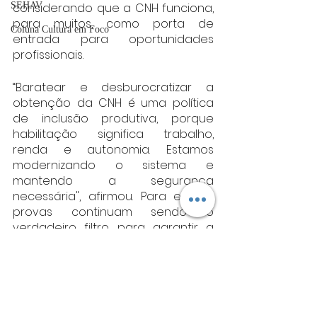
SEHAV
considerando que a CNH funciona, 
para muitos, como porta de 
Coluna Cultura em Foco
entrada para oportunidades 
profissionais.
“Baratear e desburocratizar a 
obtenção da CNH é uma política 
de inclusão produtiva, porque 
habilitação significa trabalho, 
renda e autonomia. Estamos 
modernizando o sistema e 
mantendo a segurança 
necessária", afirmou. Para ele, as 
provas continuam sendo o 
verdadeiro filtro para garantir a 
capacidade dos condutores: “As 
aulas, por si só, não garantem que 
alguém esteja pronto. O que 
garante é a avaliação.”