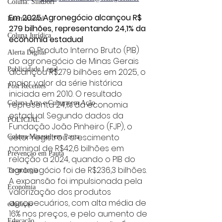
Coluna: SindJori
Em 2025 Agronegócio alcançou R$ 
Internacional
279 bilhões, representando 24,1% da 
Coluna Jurídica
economia estadual
	O Produto Interno Bruto (PIB) 
Alerta Digital
do agronegócio de Minas Gerais 
Publicidade Legal
alcançou R$279 bilhões em 2025, o 
maior valor da série histórica 
Post Recentes
iniciada em 2010. O resultado 
representa 24,1% da economia 
Coluna Arte e Cultura em Ação
estadual. Segundo dados da 
POLICIAL
Fundação João Pinheiro (FJP), o 
setor registrou crescimento 
Coluna Minasul em Pauta
nominal de R$42,6 bilhões em 
Prevenção em Pauta
relação a 2024, quando o PIB do 
agronegócio foi de R$236,3 bilhões. 
Tecnologia
A expansão foi impulsionada pela 
Economia
valorização dos produtos 
agropecuários, com alta média de 
educaçao
16% nos preços, e pelo aumento de 
Educação