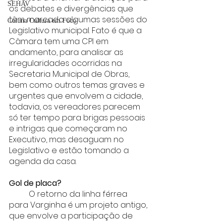
SEHAV
os debates e divergências que 
têm marcado algumas sessões do 
Coluna Cultura em Foco
Legislativo municipal. Fato é que a 
Câmara tem uma CPI em 
andamento, para analisar as 
irregularidades ocorridas na 
Secretaria Municipal de Obras, 
bem como outros temas graves e 
urgentes que envolvem a cidade, 
todavia, os vereadores parecem 
só ter tempo para brigas pessoais 
e intrigas que começaram no 
Executivo, mas desaguam no 
Legislativo e estão tomando a 
agenda da casa.
Gol de placa?
	O retorno da linha férrea 
para Varginha é um projeto antigo, 
que envolve a participação de 