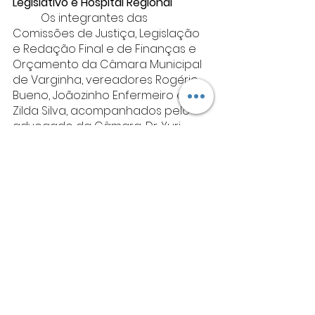
Legislativo e Hospital Regional 
	Os integrantes das 
Comissões de Justiça, Legislação 
e Redação Final e de Finanças e 
Orçamento da Câmara Municipal 
de Varginha, vereadores Rogério 
Bueno, Joãozinho Enfermeiro e 
Zilda Silva, acompanhados pelo 
advogado da Câmara, Dr. Yuri 
Pinheiro, realizaram uma visita 
técnica ao Hospital Regional do Sul 
de Minas (HRSM) e à área que é 
objeto do Projeto de Lei 
encaminhado pelo Poder 
Executivo para doação ao 
hospital. A visita também incluiu o 
terreno que poderá ser doado 
pelo Município, permitindo aos 
parlamentares conhecerem de 
perto a área prevista no projeto e 
verificarem as condições para a 