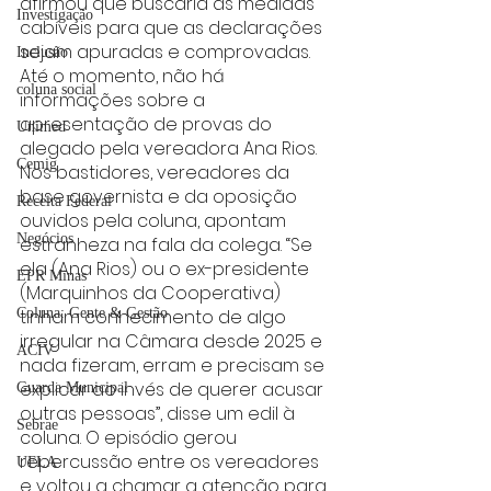
afirmou que buscaria as medidas 
Investigação
cabíveis para que as declarações 
sejam apuradas e comprovadas. 
Inclusão
Até o momento, não há 
coluna social
informações sobre a 
apresentação de provas do 
Unimed
alegado pela vereadora Ana Rios. 
Cemig
Nos bastidores, vereadores da 
base governista e da oposição 
Receita Federal
ouvidos pela coluna, apontam 
Negócios
estranheza na fala da colega. “Se 
ela (Ana Rios) ou o ex-presidente 
EPR Minas
(Marquinhos da Cooperativa) 
tinham conhecimento de algo 
Coluna: Gente & Gestão
irregular na Câmara desde 2025 e 
ACIV
nada fizeram, erram e precisam se 
explicar ao invés de querer acusar 
Guarda Municipal
outras pessoas”, disse um edil à 
Sebrae
coluna. O episódio gerou 
repercussão entre os vereadores 
UFLA
e voltou a chamar a atenção para 