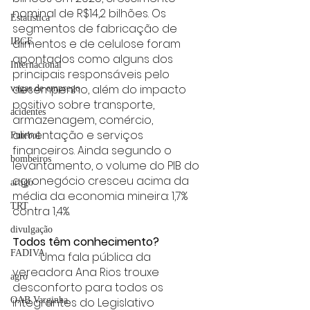
nominal de R$14,2 bilhões. Os 
Estatística
segmentos de fabricação de 
alimentos e de celulose foram 
IBGE
apontados como alguns dos 
Internacional
principais responsáveis pelo 
desempenho, além do impacto 
vagas de emprego
positivo sobre transporte, 
acidentes
armazenagem, comércio, 
alimentação e serviços 
Futebol
financeiros. Ainda segundo o 
bombeiros
levantamento, o volume do PIB do 
agronegócio cresceu acima da 
artigo
média da economia mineira: 1,7% 
TRT
contra 1,4%.
divulgação
Todos têm conhecimento?
FADIVA
	Uma fala pública da 
vereadora Ana Rios trouxe 
agro
desconforto para todos os 
integrantes do Legislativo 
OAB Varginha