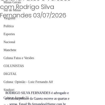
Minas Gerais
com Rodrigo Silva
Sul de Minas
Fernandes 03/07/2026
Varginha
Política
Esportes
Nacional
Manchete
Coluna Fatos e Versões
COLUNISTAS
DIGITAL
Coluna: Opinião - Luiz Fernando Alf
Sindjori
RODRIGO SILVA FERNANDES é advogado e 
Coluna: Agenda 21
articulista político da Gazeta escreve as quartas e 
sextas. 
Email
:
Rs.fernandes@fiemg.com.br