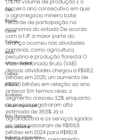
1,7% no volume de produção. É o 
terceiro ano consecutivo em que 
Unis
o agronegócio mineiro bate 
Região
recorde de participação na 
economia do estado. De acordo 
Carros
com a FJP, a maior parte do 
avanço ocorreu nas atividades 
Trânsito
primárias, como agricultura, 
saúde
pecuária e produção florestal. O 
Valor Adicionado Bruto (VAB) 
coluna criminal
dessas atividades chegou a R$98,2 
Cultura
bilhões em 2025, um aumento de 
R$28,5 bilhões em relação ao ano 
politica
anterior. Em termos reais, o 
Acidentes
segmento cresceu 3,2%, enquanto 
os preços registraram alta 
Câmara municipal
estimada de 36,5%. Já a 
Belo Horizonte
agroindústria e os serviços ligados 
ao setor passaram de R$166,6 
meio ambiente
bilhões em 2024 para R$180,8 
Industria automotiva
bilhões em 2025, crescimento 