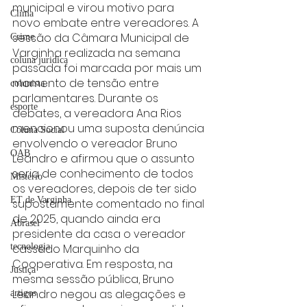
municipal e virou motivo para 
Clima
novo embate entre vereadores. A 
sessão da Câmara Municipal de 
Crime
Varginha realizada na semana 
coluna juridica
passada foi marcada por mais um 
momento de tensão entre 
colunista
parlamentares. Durante os 
esporte
debates, a vereadora Ana Rios 
mencionou uma suposta denúncia 
Coluna Social
envolvendo o vereador Bruno 
OAB
Leandro e afirmou que o assunto 
seria de conhecimento de todos 
Mistério
os vereadores, depois de ter sido 
ET de Varginha
supostamente comentado no final 
de 2025, quando ainda era 
Abrasel
presidente da casa o vereador 
cassado Marquinho da 
tecnologia
Cooperativa. Em resposta, na 
Justiça
mesma sessão pública, Bruno 
Leandro negou as alegações e 
artigos