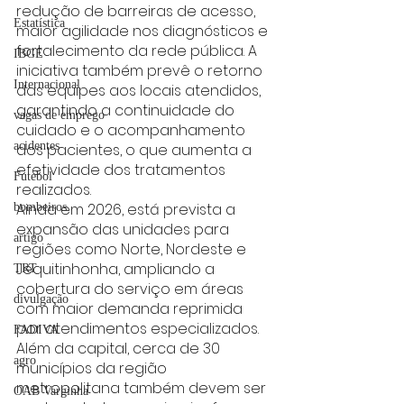
redução de barreiras de acesso, 
Estatística
maior agilidade nos diagnósticos e 
fortalecimento da rede pública. A 
IBGE
iniciativa também prevê o retorno 
Internacional
das equipes aos locais atendidos, 
garantindo a continuidade do 
vagas de emprego
cuidado e o acompanhamento 
acidentes
dos pacientes, o que aumenta a 
efetividade dos tratamentos 
Futebol
realizados.
Ainda em 2026, está prevista a 
bombeiros
expansão das unidades para 
artigo
regiões como Norte, Nordeste e 
Jequitinhonha, ampliando a 
TRT
cobertura do serviço em áreas 
divulgação
com maior demanda reprimida 
por atendimentos especializados. 
FADIVA
Além da capital, cerca de 30 
agro
municípios da região 
metropolitana também devem ser 
OAB Varginha