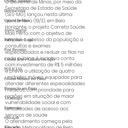
O Governo de Minas, por meio da 
Coluna: SindJori
Secretaria de Estado de Saúde 
Internacional
(SES-MG), lançou nesta última 
quinta-feira (19/3), em Belo 
Coluna Jurídica
Horizonte, o projeto Carreta Saúde 
Alerta Digital
Mais Perto, com o objetivo de 
ampliar o acesso da população a 
Publicidade Legal
consultas e exames 
Post Recentes
especializados e reduzir as filas na 
rede pública. A iniciativa conta 
Coluna Arte e Cultura em Ação
com investimento de R$ 5 milhões 
POLICIAL
e prevê a utilização de quatro 
unidades móveis equipadas para 
Coluna Minasul em Pauta
atender diferentes especialidades 
Prevenção em Pauta
médicas, com prioridade para 
regiões em situação de maior 
Tecnologia
vulnerabilidade social e com 
dificuldades de acesso aos 
Economia
serviços de saúde.
educaçao
O atendimento começa pela 
Região Metropolitana de Belo 
Educação