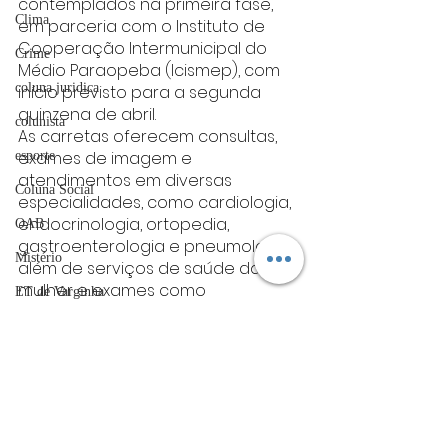
contemplados na primeira fase, 
Clima
em parceria com o Instituto de 
Cooperação Intermunicipal do 
Crime
Médio Paraopeba (Icismep), com 
coluna juridica
início previsto para a segunda 
quinzena de abril.
colunista
As carretas oferecem consultas, 
exames de imagem e 
esporte
atendimentos em diversas 
Coluna Social
especialidades, como cardiologia, 
endocrinologia, ortopedia, 
OAB
gastroenterologia e pneumologia, 
Mistério
além de serviços de saúde da 
mulher e exames como 
ET de Varginha
mamografia, ultrassonografia, 
Abrasel
radiografia, densitometria óssea, 
eletrocardiograma e 
tecnologia
ecocardiograma. A estrutura 
Justiça
busca ampliar o acesso a exames 
essenciais, contribuindo para 
artigos
diagnósticos mais rápidos e maior 