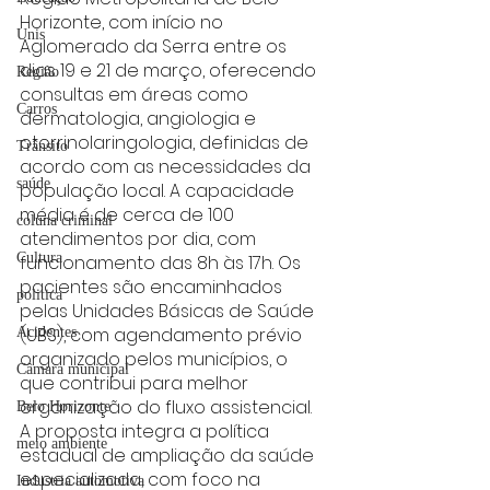
Horizonte, com início no 
Unis
Aglomerado da Serra entre os 
dias 19 e 21 de março, oferecendo 
Região
consultas em áreas como 
Carros
dermatologia, angiologia e 
otorrinolaringologia, definidas de 
Trânsito
acordo com as necessidades da 
saúde
população local. A capacidade 
média é de cerca de 100 
coluna criminal
atendimentos por dia, com 
Cultura
funcionamento das 8h às 17h. Os 
pacientes são encaminhados 
politica
pelas Unidades Básicas de Saúde 
(UBS), com agendamento prévio 
Acidentes
organizado pelos municípios, o 
Câmara municipal
que contribui para melhor 
organização do fluxo assistencial.
Belo Horizonte
A proposta integra a política 
meio ambiente
estadual de ampliação da saúde 
especializada, com foco na 
Industria automotiva