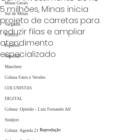
Minas Gerais
5 milhões, Minas inicia
Sul de Minas
projeto de carretas para
Varginha
reduzir filas e ampliar
Política
atendimento
Esportes
especializado
Nacional
Manchete
Coluna Fatos e Versões
COLUNISTAS
DIGITAL
Coluna: Opinião - Luiz Fernando Alf
Sindjori
Reprodução
Coluna: Agenda 21