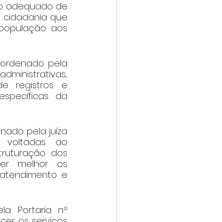
ro adequado de 
 cidadania que 
população aos 
ordenado pela 
administrativas, 
e registros e 
specíficas da 
nado pela juíza 
m voltadas ao 
ruturação dos 
er melhor os 
atendimento e 
a Portaria nº 
cer os serviços 