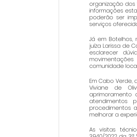
organização dos 
informações esta
poderão ser imp
serviços oferecido
Já em Botelhos, 
juíza Larissa de C
esclarecer dúvi
movimentações p
comunidade loca
Em Cabo Verde, a 
Viviane de Oli
aprimoramento da
atendimentos p
procedimentos a
melhorar a exper
As visitas técn
3.940/2022 da 3ª 