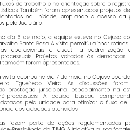
fluxos de trabalho e na orientação sobre o regist
tísticas. Também foram apresentados projetos de
lantados na unidade, ampliando o acesso da 
s pelo Judiciário.
no dia 6 de maio, a equipe esteve no Cejusc co
arvalho Santa Rosa. A visita permitiu alinhar rotinas 
das operacionais e discutir a padronização d
rocessuais. Projetos voltados às demandas e
l também foram apresentados.
visita ocorreu no dia 7 de maio, no Cejusc coorde
veira Figueiredo Vieira. As discussões fora
 prestação jurisdicional, especialmente na est
ré-processuais. A equipe buscou compreend
dotados pela unidade para otimizar o fluxo de 
iência dos cidadãos atendidos.
icas fazem parte de ações regulamentadas pel
Vice-Presidência do TJMG. A iniciativa busca fortale