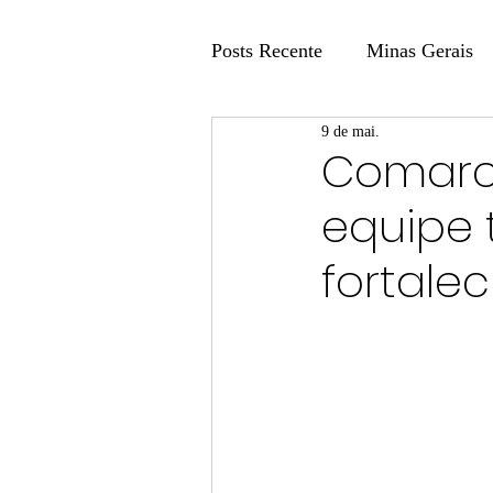
Posts Recente
Minas Gerais
9 de mai.
Coluna Fatos e Versões
Comarc
equipe 
Coluna: Agenda 21
Colu
fortale
Publicidade Legal
Post 
Coluna Minasul em Pauta
Unis
Região
Carros