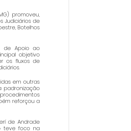
JMG) promoveu, 
 Judiciários de 
stre, Botelhos 
 de Apoio ao 
ipal objetivo 
 os fluxos de 
ciários.
idas em outras 
à padronização 
rocedimentos 
bém reforçou a 
rí de Andrade 
 teve foco na 