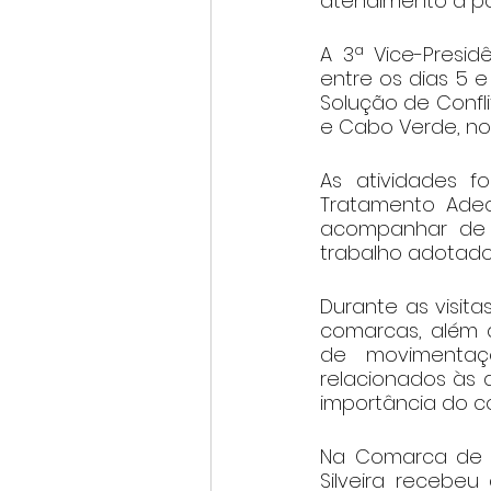
atendimento à p
A 3ª Vice-Presid
entre os dias 5 e
Solução de Confl
e Cabo Verde, no 
As atividades 
Tratamento Adeq
acompanhar de p
trabalho adotados
Durante as visit
comarcas, além d
de movimentaçõ
relacionados às 
importância do co
Na Comarca de C
Silveira recebeu