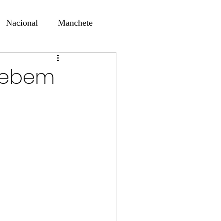
Nacional
Manchete
ernando Alf
Sindjori
cebem
ta Digital
ducaçao
Educação