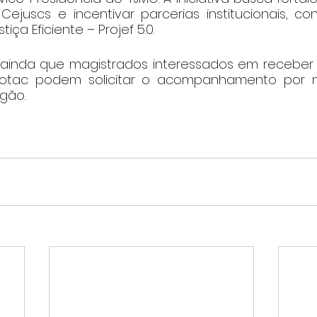
ejuscs e incentivar parcerias institucionais, con
iça Eficiente – Projef 5.0.
ainda que magistrados interessados em receber vi
otac podem solicitar o acompanhamento por m
rgão.