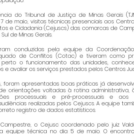
opulação.
ência do Tribunal de Justiça de Minas Gerais (T
 7 de maio, visitas técnicas presenciais aos Centros
itos e Cidadania (Cejuscs) das comarcas de Campe
Sul de Minas Gerais.
foram conduzidas pela equipe da Coordenação
uado de Conflitos (Cotac) e tiveram como princ
erto o funcionamento das unidades, conhecer
 e avaliar os serviços prestados pelos Centros Judi
as, foram apresentadas boas práticas já desenvolv
e orientações voltadas à rotina administrativa, 
es processuais e pré-processuais e aos p
audiências realizadas pelos Cejuscs. A equipe tam
rreto registro de dados estatísticos.
ampestre, o Cejusc coordenado pelo juiz Valde
 a equipe técnica no dia 5 de maio. O encontro