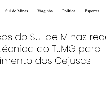
Sul de Minas
Varginha
Política
Esportes
COLUNISTAS
DIGITAL
Coluna: Opinião - Luiz F
as do Sul de Minas re
técnica do TJMG para
na: SindJori
Internacional
Coluna Jurídica
Aler
cimento dos Cejuscs
Recentes
Coluna Arte e Cultura em Ação
POLICIAL
Prevenção em Pauta
Tecnologia
Economia
e