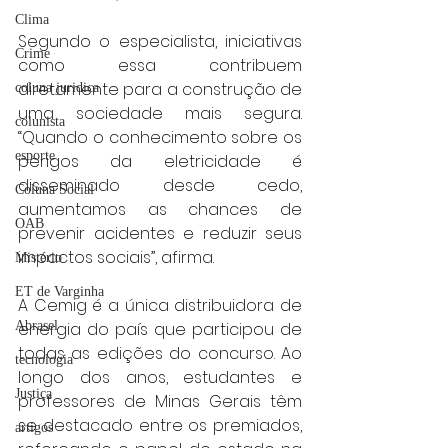
Clima
Segundo o especialista, iniciativas 
Crime
como essa contribuem 
diretamente para a construção de 
coluna juridica
uma sociedade mais segura. 
colunista
“Quando o conhecimento sobre os 
esporte
perigos da eletricidade é 
disseminado desde cedo, 
Coluna Social
aumentamos as chances de 
OAB
prevenir acidentes e reduzir seus 
impactos sociais”, afirma. 
Mistério
ET de Varginha
A Cemig é a única distribuidora de 
Abrasel
energia do país que participou de 
todas as edições do concurso. Ao 
tecnologia
longo dos anos, estudantes e 
Justiça
professores de Minas Gerais têm 
se destacado entre os premiados, 
artigos