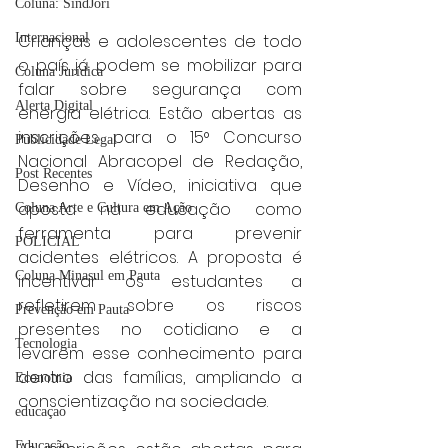
Coluna: SindJori
Internacional
Crianças e adolescentes de todo 
o país já podem se mobilizar para 
Coluna Jurídica
falar sobre segurança com 
Alerta Digital
energia elétrica. Estão abertas as 
inscrições para o 15° Concurso 
Publicidade Legal
Nacional Abracopel de Redação, 
Post Recentes
Desenho e Vídeo, iniciativa que 
aposta na educação como 
Coluna Arte e Cultura em Ação
ferramenta para prevenir 
POLICIAL
acidentes elétricos. A proposta é 
Coluna Minasul em Pauta
incentivar os estudantes a 
refletirem sobre os riscos 
Prevenção em Pauta
presentes no cotidiano e a 
Tecnologia
levarem esse conhecimento para 
dentro das famílias, ampliando a 
Economia
conscientização na sociedade.  
educaçao
Educação