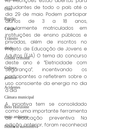
As inscrições estão abertas para 
estudantes de todo o país até o 
Unis
dia 29 de maio. Podem participar 
Região
alunos de 3 a 18 anos, 
regularmente matriculados em 
Carros
instituições de ensino públicas e 
Trânsito
privadas, além de inscritos no 
Projeto de Educação de Jovens e 
saúde
Adultos (EJA). O tema do concurso 
coluna criminal
deste ano é “Eletricidade com 
Cultura
Segurança”, incentivando os 
participantes a refletirem sobre o 
politica
uso consciente da energia no dia 
Acidentes
a dia. 
Câmara municipal
A iniciativa tem se consolidado 
Belo Horizonte
como uma importante ferramenta 
meio ambiente
de educação preventiva. Na 
edição anterior, foram reconhecid
Industria automotiva