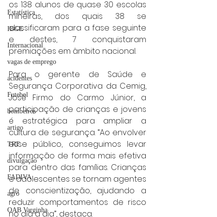
os 138 alunos de quase 30 escolas 
Estatística
mineiras, dos quais 38 se 
classificaram para a fase seguinte 
IBGE
e destes, 7 conquistaram 
Internacional
premiações em âmbito nacional. 
vagas de emprego
Para o gerente de Saúde e 
acidentes
Segurança Corporativa da Cemig, 
Futebol
José Firmo do Carmo Júnior, a 
participação de crianças e jovens 
bombeiros
é estratégica para ampliar a 
artigo
cultura de segurança. “Ao envolver 
esse público, conseguimos levar 
TRT
informação de forma mais efetiva 
divulgação
para dentro das famílias. Crianças 
FADIVA
e adolescentes se tornam agentes 
de conscientização, ajudando a 
agro
reduzir comportamentos de risco 
OAB Varginha
no dia a dia”, destaca. 