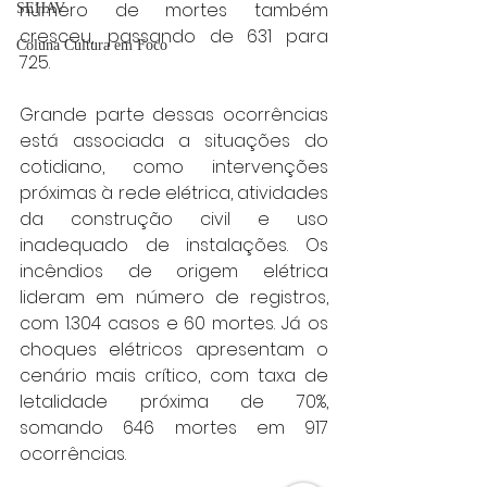
número de mortes também 
SEHAV
cresceu, passando de 631 para 
Coluna Cultura em Foco
725.  
Grande parte dessas ocorrências 
está associada a situações do 
cotidiano, como intervenções 
próximas à rede elétrica, atividades 
da construção civil e uso 
inadequado de instalações. Os 
incêndios de origem elétrica 
lideram em número de registros, 
com 1.304 casos e 60 mortes. Já os 
choques elétricos apresentam o 
cenário mais crítico, com taxa de 
letalidade próxima de 70%, 
somando 646 mortes em 917 
ocorrências.  