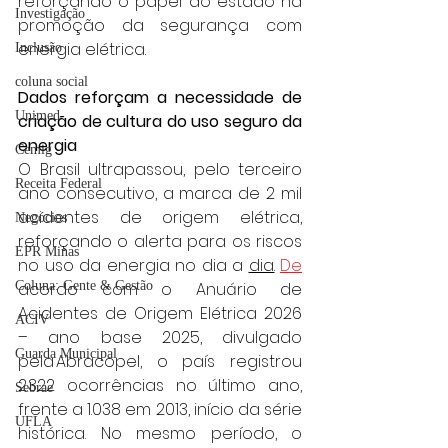
reforçando o papel do estado na 
Investigação
promoção da segurança com 
energia elétrica. 
Inclusão
coluna social
Dados reforçam a necessidade de 
Unimed
criação de cultura do uso seguro da 
energia 
Cemig
O Brasil ultrapassou, pelo terceiro 
Receita Federal
ano consecutivo, a marca de 2 mil 
acidentes de origem elétrica, 
Negócios
reforçando o alerta para os riscos 
EPR Minas
no uso da energia no dia a 
dia.
De
Coluna: Gente & Gestão
acordo com o Anuário de 
Acidentes de Origem Elétrica 2026 
ACIV
– ano base 2025, divulgado 
Guarda Municipal
pela Abracopel, o país registrou 
2.322 ocorrências no último ano, 
Sebrae
frente a 1.038 em 2013, início da série 
UFLA
histórica. No mesmo período, o 