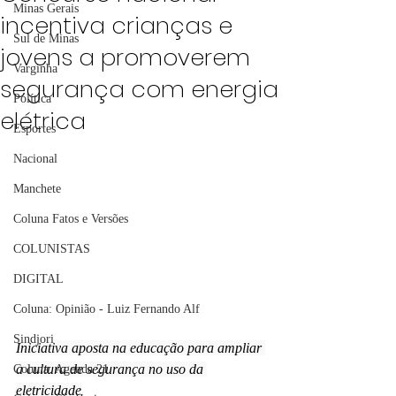
Minas Gerais
incentiva crianças e
Sul de Minas
jovens a promoverem
Varginha
segurança com energia
Política
elétrica
Esportes
Nacional
Manchete
Coluna Fatos e Versões
COLUNISTAS
DIGITAL
Coluna: Opinião - Luiz Fernando Alf
Sindjori
Iniciativa aposta na educação para ampliar 
a cultura de segurança no uso da 
Coluna: Agenda 21
eletricidade