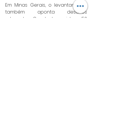
Em Minas Gerais, o levantamento 
também aponta desafios 
relevantes. O estado registrou 52 
ocorrências e 34 mortes 
relacionadas a choques elétricos 
no período analisado. Apesar de 
apresentar a menor taxa de 
letalidade da região Sudeste, com 
65%, os números reforçam a 
necessidade de ampliar as ações 
de orientação e prevenção.  
Premiação 
Os trabalhos serão avaliados por 
especialistas e convidados 
da Abracopel, considerando 
critérios como compreensão do 
tema, impacto da mensagem 