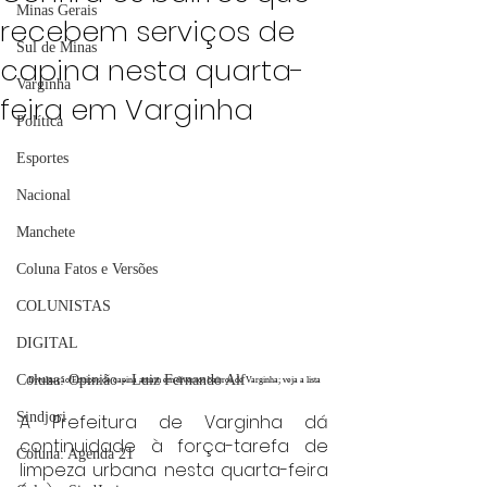
Minas Gerais
recebem serviços de
Sul de Minas
capina nesta quarta-
Varginha
feira em Varginha
Política
Esportes
Nacional
Manchete
Coluna Fatos e Versões
COLUNISTAS
DIGITAL
Coluna: Opinião - Luiz Fernando Alf
Divulgação/Equipes de capina atuam em diversos bairros de Varginha; veja a lista
Sindjori
A Prefeitura de Varginha dá 
continuidade à força-tarefa de 
Coluna: Agenda 21
limpeza urbana nesta quarta-feira 