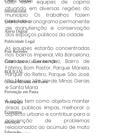
(03), com equipes de capina 
Coluna: SindJori
atuando em diversas regiões do 
Internacional
município. Os trabalhos fazem 
parte do cronograma permanente 
Coluna Jurídica
de manutenção e conservação 
Alerta Digital
dos espaços públicos da cidade.
Publicidade Legal
As equipes estarão concentradas 
Post Recentes
nos bairros Imperial, Vila Barcelona, 
Damasco, Centenário, Bairro de 
Coluna Arte e Cultura em Ação
Fátima, Bom Pastor, Parque Mariela, 
POLICIAL
Parque do Retiro, Parque São José, 
Vila Morais, Vila Verde, Minas Gerais 
Coluna Minasul em Pauta
e Santa Maria.
Prevenção em Pauta
A ação tem como objetivo manter 
Tecnologia
áreas públicas limpas, melhorar o 
Economia
aspecto urbano e contribuir para a 
prevenção de problemas 
educaçao
relacionados ao acúmulo de mato 
Educação