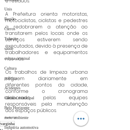
e resíduos.
Unis
A Prefeitura orienta motoristas, 
Região
motociclistas, ciclistas e pedestres 
a redobrarem a atenção ao 
Carros
transitarem pelos locais onde os 
serviços estiverem sendo 
Trânsito
executados, devido à presença de 
saúde
trabalhadores e equipamentos 
nas vias.
coluna criminal
Cultura
Os trabalhos de limpeza urbana 
seguem diariamente em 
politica
diferentes pontos da cidade, 
Acidentes
conforme o cronograma 
elaborado pelas equipes 
Câmara municipal
responsáveis pela manutenção 
Belo Horizonte
dos espaços públicos.
meio ambiente
Fonte: PMV
varginha
Industria automotiva