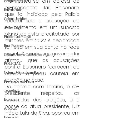
manifestou-se em defesa do 
Coluna: SindJori
ex-presidente Jair Bolsonaro, 
Internacional
que foi indiciado pela Polícia 
Coluna Jurídica
Federal sob a acusação de 
envolvimento em um suposto 
Alerta Digital
plano golpista arquitetado por 
Publicidade Legal
militares em 2022. A declaração 
Post Recentes
foi feita em sua conta na rede 
social X, onde o governador 
Coluna Arte e Cultura em Ação
afirmou que as acusações 
POLICIAL
contra Bolsonaro “carecem de 
provas” e pediu cautela em 
Coluna Minasul em Pauta
relação ao caso.
Prevenção em Pauta
De acordo com Tarcísio, o ex-
Tecnologia
presidente respeitou os 
resultados das eleições, e a 
Economia
posse do atual presidente, Luiz 
educaçao
Inácio Lula da Silva, ocorreu em 
Educação