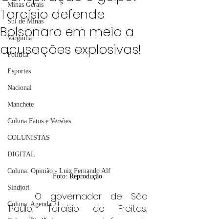
Minas Gerais
Tarcísio defende
Sul de Minas
Bolsonaro em meio a
Varginha
acusações explosivas!
Política
Esportes
Nacional
Manchete
Coluna Fatos e Versões
COLUNISTAS
DIGITAL
Coluna: Opinião - Luiz Fernando Alf
Foto: Reprodução 
Sindjori
	O governador de São 
Coluna: Agenda 21
Paulo, Tarcísio de Freitas, 