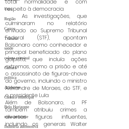
total normalidade e com 
respeito à democracia.
Unis
	As investigações, que 
Região
culminaram no relatório 
Carros
enviado ao Supremo Tribunal 
Federal (STF), apontam 
Trânsito
Bolsonaro como conhecedor e 
saúde
principal beneficiado do plano 
golpista, que incluía ações 
coluna criminal
extremas, como a prisão e até 
Cultura
o assassinato de figuras-chave 
politica
do governo, incluindo o ministro 
Alexandre de Moraes, do STF, e 
Acidentes
o presidente Lula.
Câmara municipal
Além de Bolsonaro, a PF 
Belo Horizonte
também atribuiu crimes a 
diversas figuras influentes, 
meio ambiente
incluindo os generais Walter 
Industria automotiva