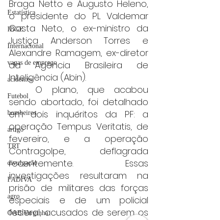
Braga Netto e Augusto Heleno, 
Estatística
o presidente do PL Valdemar 
Costa Neto, o ex-ministro da 
IBGE
Justiça Anderson Torres e 
Internacional
Alexandre Ramagem, ex-diretor 
vagas de emprego
da Agência Brasileira de 
Inteligência (Abin).
acidentes
	O plano, que acabou 
Futebol
sendo abortado, foi detalhado 
em dois inquéritos da PF: a 
bombeiros
operação Tempus Veritatis, de 
artigo
fevereiro, e a operação 
TRT
Contragolpe, deflagrada 
recentemente. Essas 
divulgação
investigações resultaram na 
FADIVA
prisão de militares das forças 
agro
especiais e de um policial 
federal, acusados de serem os 
OAB Varginha