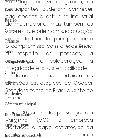
Ao longo da visita guiada, os 
participantes puderam conhecer 
Unis
não apenas a estrutura industrial 
Região
da multinacional, mas também os 
valores que orientam sua atuação. 
Carros
Foram destacados princípios como 
Trânsito
o compromisso com a excelência, 
saúde
o respeito às pessoas, a 
segurança, a colaboração, a 
coluna criminal
integridade e a sustentabilidade — 
Cultura
fundamentos que norteiam as 
decisões estratégicas da Cooper 
politica
Standard tanto no Brasil quanto no 
Acidentes
exterior.
Câmara municipal
Com 30 anos de presença em 
Belo Horizonte
Varginha (MG), a empresa 
meio ambiente
destacou o papel estratégico da 
unidade dentro de suas 
Industria automotiva