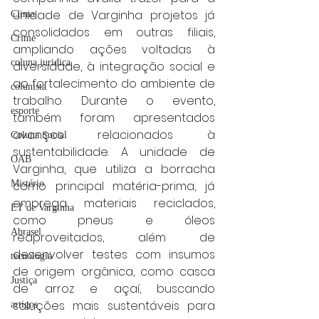
unidade de Varginha projetos já 
Clima
consolidados em outras filiais, 
Crime
ampliando ações voltadas à 
coluna juridica
diversidade, à integração social e 
ao fortalecimento do ambiente de 
colunista
trabalho. Durante o evento, 
esporte
também foram apresentados 
avanços relacionados à 
Coluna Social
sustentabilidade. A unidade de 
OAB
Varginha, que utiliza a borracha 
Mistério
como principal matéria-prima, já 
emprega materiais reciclados, 
ET de Varginha
como pneus e óleos 
Abrasel
reaproveitados, além de 
desenvolver testes com insumos 
tecnologia
de origem orgânica, como casca 
Justiça
de arroz e açaí, buscando 
soluções mais sustentáveis para 
artigos