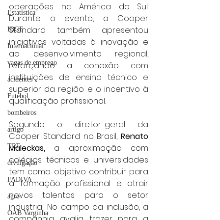
operações na América do Sul. 
Estatística
Durante o evento, a Cooper 
Standard também apresentou 
IBGE
iniciativas voltadas à inovação e 
Internacional
ao desenvolvimento regional, 
vagas de emprego
reforçando a conexão com 
instituições de ensino técnico e 
acidentes
superior da região e o incentivo à 
Futebol
qualificação profissional.
bombeiros
Segundo o diretor-geral da 
artigo
Cooper Standard no Brasil, 
Renato 
TRT
Maleckas,
 a aproximação com 
colégios técnicos e universidades 
divulgação
tem como objetivo contribuir para 
FADIVA
a formação profissional e atrair 
novos talentos para o setor 
agro
industrial. No campo da inclusão, a 
OAB Varginha
companhia avalia trazer para a 