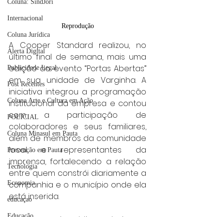
Coluna: SindJori
Internacional
Reprodução
Coluna Jurídica
A Cooper Standard realizou, no 
Alerta Digital
último final de semana, mais uma 
edição do evento “Portas Abertas” 
Publicidade Legal
em sua unidade de Varginha. A 
Post Recentes
iniciativa integrou a programação 
Coluna Arte e Cultura em Ação
institucional da empresa e contou 
com a participação de 
POLICIAL
colaboradores e seus familiares, 
Coluna Minasul em Pauta
além de membros da comunidade 
local e representantes da 
Prevenção em Pauta
imprensa, fortalecendo a relação 
Tecnologia
entre quem constrói diariamente a 
Economia
companhia e o município onde ela 
está inserida.
educaçao
Educação