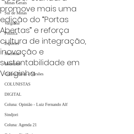
Minas Gerais
promove mais uma
Sul de Minas
edição do “Portas
Varginha
Abertas” e reforça
Política
cultura de integração,
Esportes
inovação e
Nacional
sustentabilidade em
Manchete
Varginha
Coluna Fatos e Versões
COLUNISTAS
DIGITAL
Coluna: Opinião - Luiz Fernando Alf
Sindjori
Coluna: Agenda 21