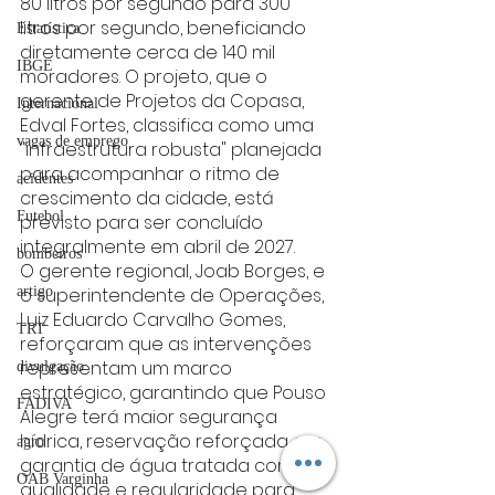
80 litros por segundo para 300 
litros por segundo, beneficiando 
Estatística
diretamente cerca de 140 mil 
IBGE
moradores. O projeto, que o 
gerente de Projetos da Copasa, 
Internacional
Edval Fortes, classifica como uma 
vagas de emprego
"infraestrutura robusta" planejada 
para acompanhar o ritmo de 
acidentes
crescimento da cidade, está 
Futebol
previsto para ser concluído 
integralmente em abril de 2027.
bombeiros
O gerente regional, Joab Borges, e 
o superintendente de Operações, 
artigo
Luiz Eduardo Carvalho Gomes, 
TRT
reforçaram que as intervenções 
representam um marco 
divulgação
estratégico, garantindo que Pouso 
FADIVA
Alegre terá maior segurança 
hídrica, reservação reforçada e a 
agro
garantia de água tratada com 
OAB Varginha
qualidade e regularidade para 