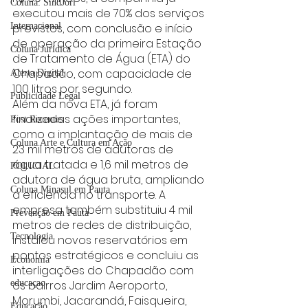
Coluna: SindJori
executou mais de 70% dos serviços 
previstos, com conclusão e início 
Internacional
de operação da primeira Estação 
Coluna Jurídica
de Tratamento de Água (ETA) do 
Chapadão, com capacidade de 
Alerta Digital
100 litros por segundo.
Publicidade Legal
Além da nova ETA, já foram 
finalizadas ações importantes, 
Post Recentes
como a implantação de mais de 
Coluna Arte e Cultura em Ação
23 mil metros de adutoras de 
água tratada e 1,6 mil metros de 
POLICIAL
adutora de água bruta, ampliando 
Coluna Minasul em Pauta
a eficiência no transporte. A 
empresa também substituiu 4 mil 
Prevenção em Pauta
metros de redes de distribuição, 
Tecnologia
instalou novos reservatórios em 
pontos estratégicos e concluiu as 
Economia
interligações do Chapadão com 
os bairros Jardim Aeroporto, 
educaçao
Morumbi, Jacarandá, Faisqueira, 
Educação