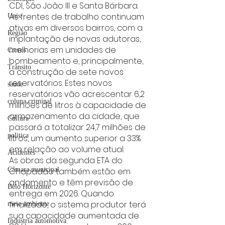
CDI, São João III e Santa Bárbara.
As frentes de trabalho continuam 
Unis
ativas em diversos bairros, com a 
Região
implantação de novas adutoras, 
melhorias em unidades de 
Carros
bombeamento e, principalmente, 
Trânsito
a construção de sete novos 
reservatórios. Estes novos 
saúde
reservatórios vão acrescentar 6,2 
coluna criminal
milhões de litros à capacidade de 
armazenamento da cidade, que 
Cultura
passará a totalizar 24,7 milhões de 
politica
litros, um aumento superior a 33% 
em relação ao volume atual.
Acidentes
As obras da segunda ETA do 
Chapadão também estão em 
Câmara municipal
andamento e têm previsão de 
Belo Horizonte
entrega em 2026. Quando 
finalizado, o sistema produtor terá 
meio ambiente
sua capacidade aumentada de 
Industria automotiva