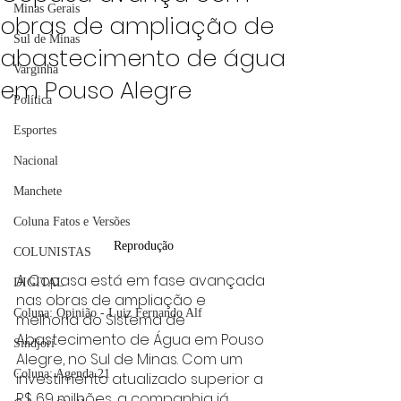
Minas Gerais
obras de ampliação de
Sul de Minas
abastecimento de água
Varginha
em Pouso Alegre
Política
Esportes
Nacional
Manchete
Coluna Fatos e Versões
Reprodução
COLUNISTAS
A Copasa está em fase avançada 
DIGITAL
nas obras de ampliação e 
Coluna: Opinião - Luiz Fernando Alf
melhoria do Sistema de 
Abastecimento de Água em Pouso 
Sindjori
Alegre, no Sul de Minas. Com um 
Coluna: Agenda 21
investimento atualizado superior a 
R$ 69 milhões, a companhia já 